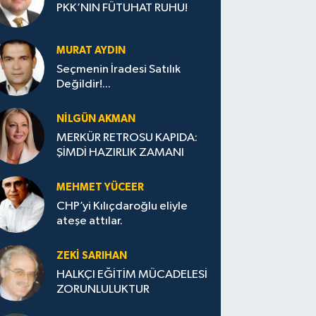
PKK’NIN FÜTUHAT RUHU!
MURAT AYDIN
Seçmenin İradesi Satılık
Değildir!...
NILGÜN AKMAN
MERKÜR RETROSU KAPIDA:
ŞİMDİ HAZIRLIK ZAMANI
MEHMET YÜCEER
CHP’yi Kılıçdaroğlu eliyle
ateşe attılar.
ZEKI SARIHAN
HALKÇI EĞİTİM MÜCADELESİ
ZORUNLULUKTUR