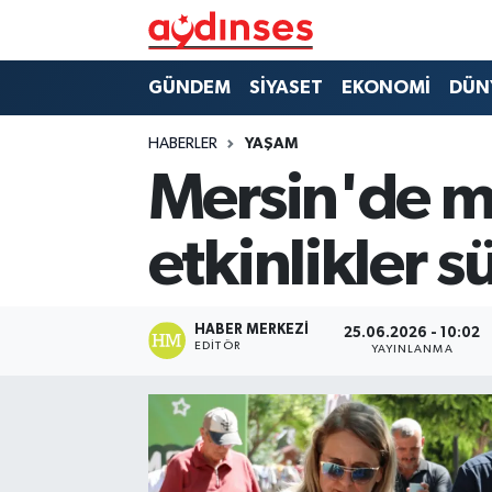
GÜNDEM
Nöbetçi Eczaneler
GÜNDEM
SİYASET
EKONOMİ
DÜN
SİYASET
Hava Durumu
HABERLER
YAŞAM
Mersin'de mu
EKONOMİ
Aydin Namaz Vakitleri
etkinlikler s
DÜNYA
Trafik Durumu
SPOR
Süper Lig Puan Durumu ve Fikstür
HABER MERKEZI
25.06.2026 - 10:02
EDITÖR
YAYINLANMA
MAGAZİN
Tüm Manşetler
YAŞAM
Son Dakika Haberleri
Haber Arşivi