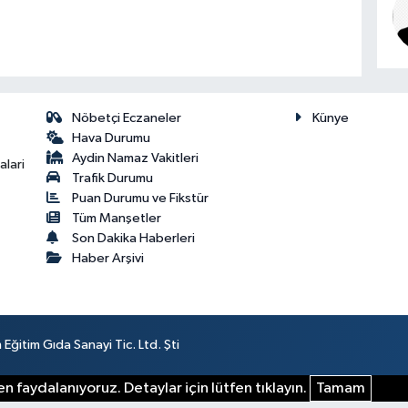
Nöbetçi Eczaneler
Künye
Hava Durumu
Aydin Namaz Vakitleri
lari
Trafik Durumu
Puan Durumu ve Fikstür
Tüm Manşetler
Son Dakika Haberleri
Haber Arşivi
ğitim Gıda Sanayi Tic. Ltd. Şti
n faydalanıyoruz. Detaylar için lütfen tıklayın.
Tamam