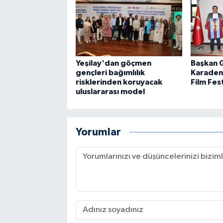
Yeşilay'dan göçmen
Başkan 
gençleri bağımlılık
Karadeni
risklerinden koruyacak
Film Fest
uluslararası model
Yorumlar