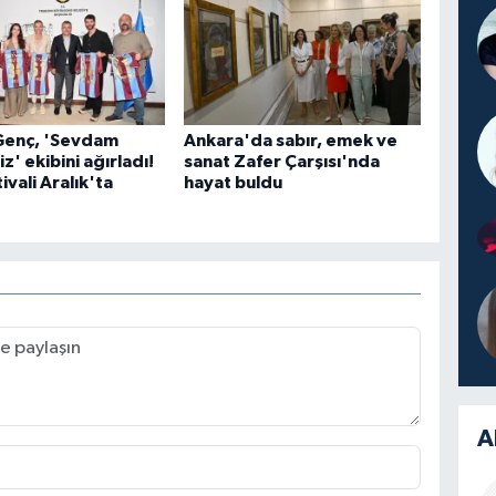
Genç, 'Sevdam
Ankara'da sabır, emek ve
z' ekibini ağırladı!
sanat Zafer Çarşısı'nda
ivali Aralık'ta
hayat buldu
A