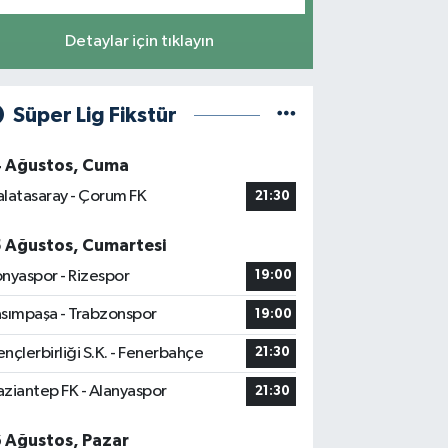
Detaylar için tıklayın
Süper Lig Fikstür
4 Ağustos, Cuma
latasaray - Çorum FK
21:30
5 Ağustos, Cumartesi
nyaspor - Rizespor
19:00
sımpaşa - Trabzonspor
19:00
nçlerbirliği S.K. - Fenerbahçe
21:30
ziantep FK - Alanyaspor
21:30
6 Ağustos, Pazar