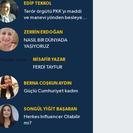
EDIP TEKKOL
Terör örgütü PKK’yı maddi
ve manevi yönden besleyen
Avrupa...
ZERRIN ERDOĞAN
NASIL BİR DÜNYADA
YAŞIYORUZ
MISAFIR YAZAR
FERDİ TAYFUR
BERNA COŞKUN AYDIN
Güçlü Cumhuriyet kadını
SONGÜL YIĞIT BAŞARAN
Herkes Influencer Olabilir
mi?