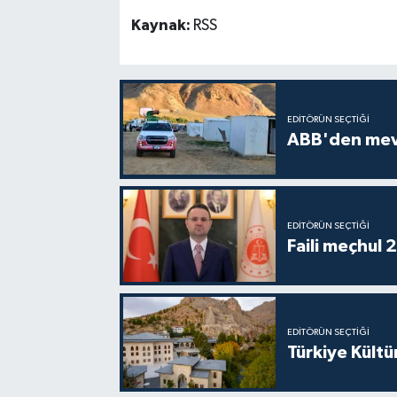
Kaynak:
RSS
EDITÖRÜN SEÇTIĞI
ABB'den mevsi
EDITÖRÜN SEÇTIĞI
Faili meçhul 
EDITÖRÜN SEÇTIĞI
Türkiye Kültü