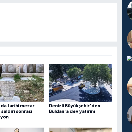
'da tarihi mezar
Denizli Büyükşehir'den
 saldırı sonrası
Buldan'a dev yatırım
syon