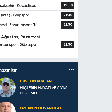
şakşehir - Kocaelispor
19:00
şiktaş - Eyüpspor
21:30
ed - Erzurumspor FK
21:30
7 Ağustos, Pazartesi
msunspor - Göztepe
21:30
azarlar
HÜSEYIN ADALAN
HİÇLERİN HAYATI VE SİYASİ
DURUMU
ÖZCAN PEHLIVANOĞLU