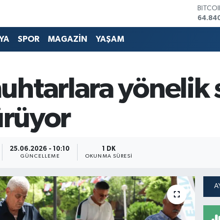
DOLA
47,74
EURO
55,25
YA
SPOR
MAGAZİN
YAŞAM
STERL
64,481
GRAM 
6660.
htarlara yönelik 
BİST1
13.779
BITCO
ürüyor
64.84
25.06.2026 - 10:10
1 DK
GÜNCELLEME
OKUNMA SÜRESI