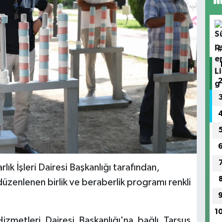
ık İşleri Dairesi Başkanlığı tarafından,
düzenlenen birlik ve beraberlik programı renkli
1
izmetleri Dairesi Başkanlığı'na bağlı Tarsus