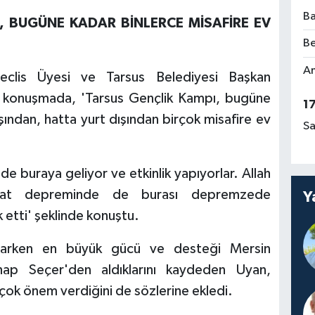
Ba
, BUGÜNE KADAR BİNLERCE MİSAFİRE EV
Be
Am
eclis Üyesi ve Tarsus Belediyesi Başkan
ğı konuşmada, 'Tarsus Gençlik Kampı, bugüne
1
ından, hatta yurt dışından birçok misafire ev
Sa
de buraya geliyor ve etkinlik yapıyorlar. Allah
bat depreminde de burası depremzede
Y
 etti' şeklinde konuştu.
yaparken en büyük gücü ve desteği Mersin
hap Seçer'den aldıklarını kaydeden Uyan,
e çok önem verdiğini de sözlerine ekledi.