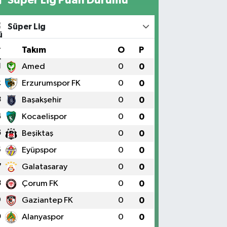
Süper Lig
#
Takım
O
P
1
Amed
0
0
2
Erzurumspor FK
0
0
3
Başakşehir
0
0
4
Kocaelispor
0
0
5
Beşiktaş
0
0
6
Eyüpspor
0
0
7
Galatasaray
0
0
8
Çorum FK
0
0
9
Gaziantep FK
0
0
0
Alanyaspor
0
0