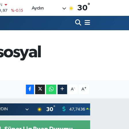
°
R
30
Aydın
36
%0.18
10
%0.32
İN
1
%0.38
ALTIN
55
%0
sosyal
00
%-14
IN
0,97
%-0.15
-
+
A
A
°
30
47,7436
55,251
0.18
%
Süper Lig Puan Durumu