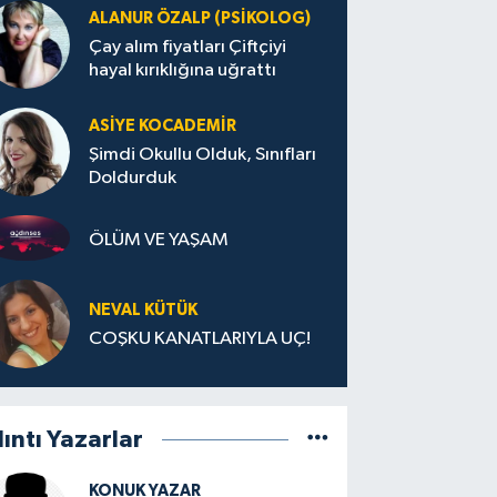
ALANUR ÖZALP (PSIKOLOG)
Çay alım fiyatları Çiftçiyi
hayal kırıklığına uğrattı
ASIYE KOCADEMİR
Şimdi Okullu Olduk, Sınıfları
Doldurduk
ÖLÜM VE YAŞAM
NEVAL KÜTÜK
COŞKU KANATLARIYLA UÇ!
lıntı Yazarlar
KONUK YAZAR