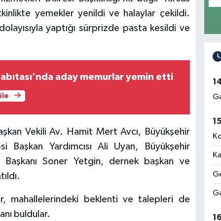
nlikte yemekler yenildi ve halaylar çekildi.
olayısıyla yaptığı sürprizde pasta kesildi ve
abıtası'nda aday memurlar yemin etti
1
üle
Ga
1
şkan Vekili Av. Hamit Mert Avcı, Büyükşehir
Ko
si Başkan Yardımcısı Ali Uyan, Büyükşehir
Ka
esi Başkanı Soner Yetgin, dernek başkan ve
Ge
tıldı.
Ga
 mahallelerindeki beklenti ve talepleri de
anı buldular.
1