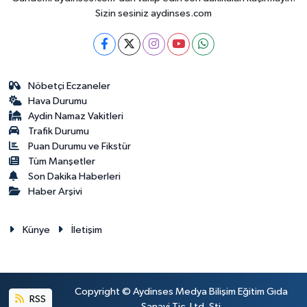
Sizin sesiniz aydinses.com
Nöbetçi Eczaneler
Hava Durumu
Aydin Namaz Vakitleri
Trafik Durumu
Puan Durumu ve Fikstür
Tüm Manşetler
Son Dakika Haberleri
Haber Arşivi
Künye
İletişim
Copyright © Aydinses Medya Bilişim Eğitim Gıda
RSS
Sanayi Tic. Ltd. Şti