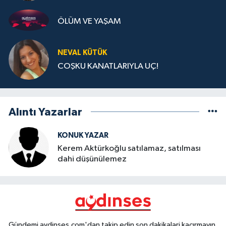
ÖLÜM VE YAŞAM
NEVAL KÜTÜK
COŞKU KANATLARIYLA UÇ!
Alıntı Yazarlar
KONUK YAZAR
Kerem Aktürkoğlu satılamaz, satılması
dahi düşünülemez
Gündemi aydinses.com'dan takip edin son dakikalari kaçırmayın.