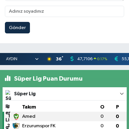
Gönder
°
36
47,7106
55,
0.17
%
Süper Lig Puan Durumu
Süper Lig
#
Takım
O
P
1
Amed
0
0
2
Erzurumspor FK
0
0