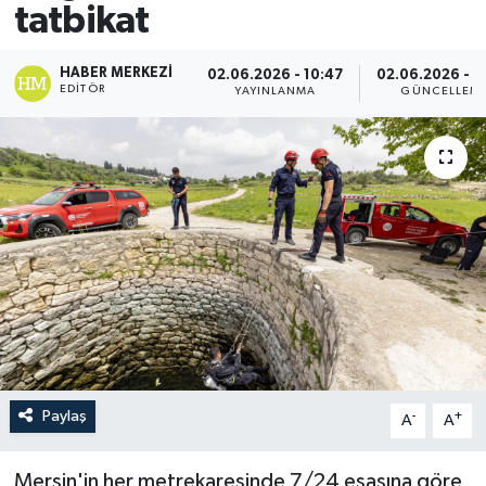
tatbikat
HABER MERKEZI
02.06.2026 - 10:47
02.06.2026 - 1
EDITÖR
YAYINLANMA
GÜNCELLEM
Paylaş
-
+
A
A
Mersin'in her metrekaresinde 7/24 esasına göre