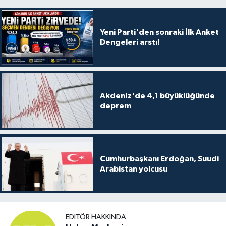
Yeni Parti'den sonraki İlk Anket
Dengeleri arstı!
Akdeniz'de 4,1 büyüklüğünde
deprem
Cumhurbaşkanı Erdoğan, Suudi
Arabistan yolcusu
EDITÖR HAKKINDA