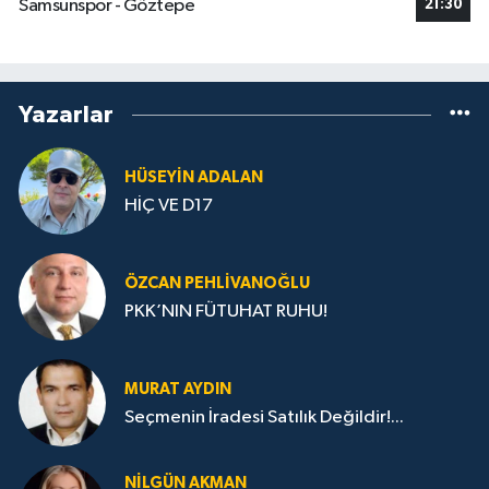
Samsunspor - Göztepe
21:30
Yazarlar
HÜSEYIN ADALAN
HİÇ VE D17
ÖZCAN PEHLIVANOĞLU
PKK’NIN FÜTUHAT RUHU!
MURAT AYDIN
Seçmenin İradesi Satılık Değildir!...
NILGÜN AKMAN