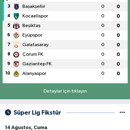
3
Başakşehir
0
0
4
Kocaelispor
0
0
5
Beşiktaş
0
0
6
Eyüpspor
0
0
7
Galatasaray
0
0
8
Çorum FK
0
0
9
Gaziantep FK
0
0
10
Alanyaspor
0
0
Detaylar için tıklayın
Süper Lig Fikstür
14 Ağustos, Cuma