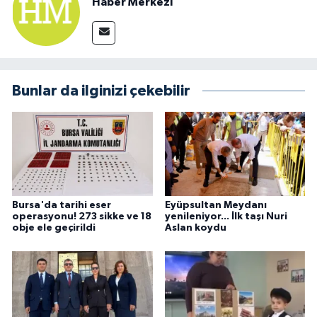
Haber Merkezi
Bunlar da ilginizi çekebilir
Bursa'da tarihi eser
Eyüpsultan Meydanı
operasyonu! 273 sikke ve 18
yenileniyor... İlk taşı Nuri
obje ele geçirildi
Aslan koydu