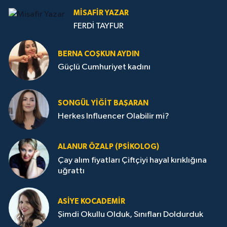
MISAFIR YAZAR
FERDİ TAYFUR
BERNA COŞKUN AYDIN
Güçlü Cumhuriyet kadını
SONGÜL YIĞIT BAŞARAN
Herkes Influencer Olabilir mi?
ALANUR ÖZALP (PSIKOLOG)
Çay alım fiyatları Çiftçiyi hayal kırıklığına
uğrattı
ASIYE KOCADEMİR
Şimdi Okullu Olduk, Sınıfları Doldurduk