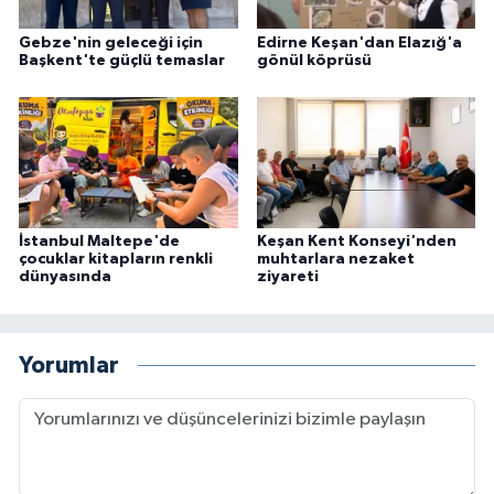
Gebze'nin geleceği için
Edirne Keşan'dan Elazığ'a
Başkent'te güçlü temaslar
gönül köprüsü
İstanbul Maltepe'de
Keşan Kent Konseyi'nden
çocuklar kitapların renkli
muhtarlara nezaket
dünyasında
ziyareti
Yorumlar