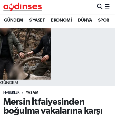
GÜNDEM
Nöbetçi Eczaneler
GÜNDEM
SİYASET
EKONOMİ
DÜNYA
SPOR
SİYASET
Hava Durumu
EKONOMİ
Aydin Namaz Vakitleri
DÜNYA
Trafik Durumu
SPOR
Süper Lig Puan Durumu ve Fikstür
GÜNDEM
MAGAZİN
Tüm Manşetler
HABERLER
YAŞAM
YAŞAM
Son Dakika Haberleri
Mersin İtfaiyesinden
boğulma vakalarına karşı
Haber Arşivi