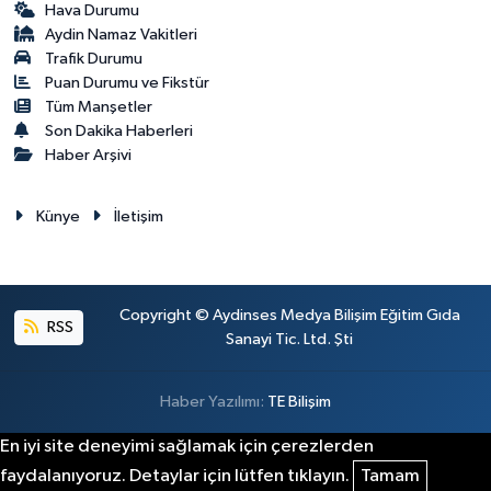
Hava Durumu
Aydin Namaz Vakitleri
Trafik Durumu
Puan Durumu ve Fikstür
Tüm Manşetler
Son Dakika Haberleri
Haber Arşivi
Künye
İletişim
Copyright © Aydinses Medya Bilişim Eğitim Gıda
RSS
Sanayi Tic. Ltd. Şti
Haber Yazılımı:
TE Bilişim
En iyi site deneyimi sağlamak için çerezlerden
faydalanıyoruz. Detaylar için lütfen tıklayın.
Tamam