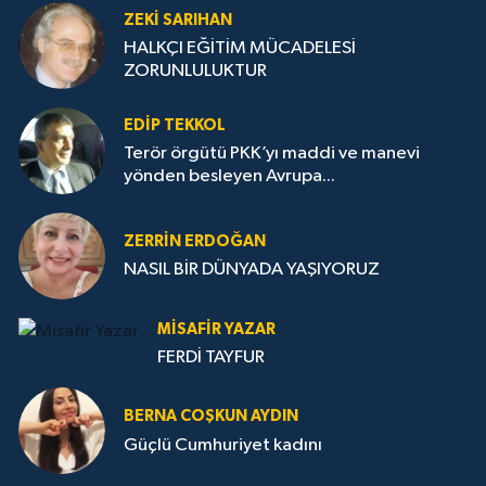
ZEKI SARIHAN
HALKÇI EĞİTİM MÜCADELESİ
ZORUNLULUKTUR
EDIP TEKKOL
Terör örgütü PKK’yı maddi ve manevi
yönden besleyen Avrupa...
ZERRIN ERDOĞAN
NASIL BİR DÜNYADA YAŞIYORUZ
MISAFIR YAZAR
FERDİ TAYFUR
BERNA COŞKUN AYDIN
Güçlü Cumhuriyet kadını