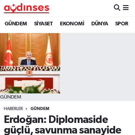
GÜNDEM
Nöbetçi Eczaneler
GÜNDEM
SİYASET
EKONOMİ
DÜNYA
SPOR
SİYASET
Hava Durumu
EKONOMİ
Aydin Namaz Vakitleri
DÜNYA
Trafik Durumu
SPOR
Süper Lig Puan Durumu ve Fikstür
GÜNDEM
MAGAZİN
Tüm Manşetler
HABERLER
GÜNDEM
YAŞAM
Son Dakika Haberleri
Erdoğan: Diplomaside
güçlü, savunma sanayide
Haber Arşivi