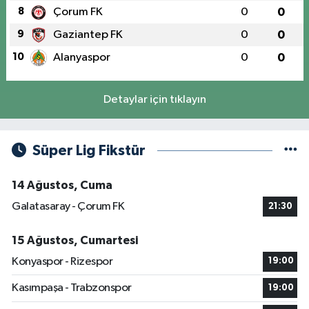
8
Çorum FK
0
0
9
Gaziantep FK
0
0
10
Alanyaspor
0
0
Detaylar için tıklayın
Süper Lig Fikstür
14 Ağustos, Cuma
Galatasaray - Çorum FK
21:30
15 Ağustos, Cumartesi
Konyaspor - Rizespor
19:00
Kasımpaşa - Trabzonspor
19:00