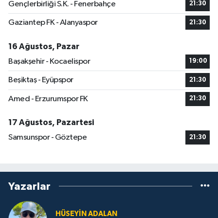
Gençlerbirliği S.K. - Fenerbahçe
21:30
Gaziantep FK - Alanyaspor
21:30
16 Ağustos, Pazar
Başakşehir - Kocaelispor
19:00
Beşiktaş - Eyüpspor
21:30
Amed - Erzurumspor FK
21:30
17 Ağustos, Pazartesi
Samsunspor - Göztepe
21:30
Yazarlar
HÜSEYIN ADALAN