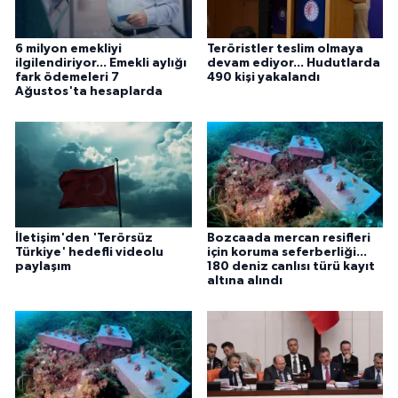
6 milyon emekliyi
Teröristler teslim olmaya
ilgilendiriyor... Emekli aylığı
devam ediyor... Hudutlarda
fark ödemeleri 7
490 kişi yakalandı
Ağustos'ta hesaplarda
İletişim'den 'Terörsüz
Bozcaada mercan resifleri
Türkiye' hedefli videolu
için koruma seferberliği...
paylaşım
180 deniz canlısı türü kayıt
altına alındı