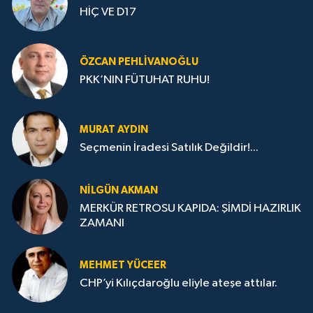
HİÇ VE D17
ÖZCAN PEHLIVANOĞLU
PKK’NIN FÜTUHAT RUHU!
MURAT AYDIN
Seçmenin İradesi Satılık Değildir!...
NILGÜN AKMAN
MERKÜR RETROSU KAPIDA: ŞİMDİ HAZIRLIK
ZAMANI
MEHMET YÜCEER
CHP’yi Kılıçdaroğlu eliyle ateşe attılar.