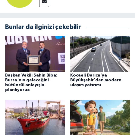
Bunlar da ilginizi çekebilir
Başkan Vekili Şahin Biba:
Kocaeli Darıca'ya
Bursa'nın geleceğini
Büyükşehir'den modern
bütüncül anlayışla
ulaşım yatırımı
planlıyoruz