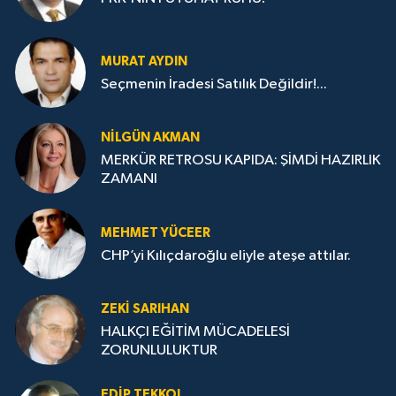
MURAT AYDIN
Seçmenin İradesi Satılık Değildir!...
NILGÜN AKMAN
MERKÜR RETROSU KAPIDA: ŞİMDİ HAZIRLIK
ZAMANI
MEHMET YÜCEER
CHP’yi Kılıçdaroğlu eliyle ateşe attılar.
ZEKI SARIHAN
HALKÇI EĞİTİM MÜCADELESİ
ZORUNLULUKTUR
EDIP TEKKOL