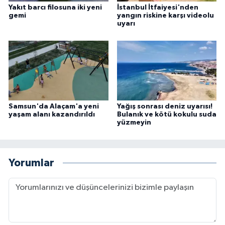
Yakıt barcı filosuna iki yeni
İstanbul İtfaiyesi'nden
gemi
yangın riskine karşı videolu
uyarı
Samsun'da Alaçam'a yeni
Yağış sonrası deniz uyarısı!
yaşam alanı kazandırıldı
Bulanık ve kötü kokulu suda
yüzmeyin
Yorumlar