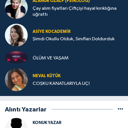
ALANUR ÖZALP (PSIKOLOG)
Çay alım fiyatları Çiftçiyi hayal kırıklığına
uğrattı
ASIYE KOCADEMİR
Şimdi Okullu Olduk, Sınıfları Doldurduk
ÖLÜM VE YAŞAM
NEVAL KÜTÜK
COŞKU KANATLARIYLA UÇ!
Alıntı Yazarlar
KONUK YAZAR