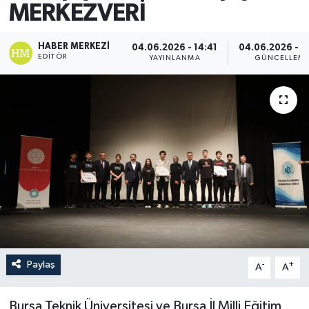
MERKEZVERİ
HABER MERKEZI
04.06.2026 - 14:41
04.06.2026 - 1
EDITÖR
YAYINLANMA
GÜNCELLEM
Paylaş
-
+
A
A
Bursa Teknik Üniversitesi ve Bursa İl Milli Eğitim