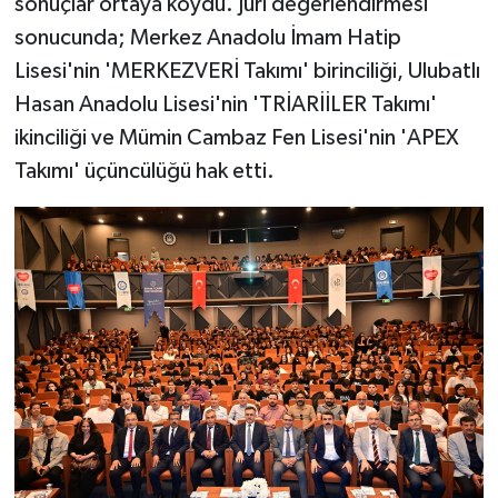
sonuçlar ortaya koydu. Jüri değerlendirmesi
sonucunda; Merkez Anadolu İmam Hatip
Lisesi'nin 'MERKEZVERİ Takımı' birinciliği, Ulubatlı
Hasan Anadolu Lisesi'nin 'TRİARİİLER Takımı'
ikinciliği ve Mümin Cambaz Fen Lisesi'nin 'APEX
Takımı' üçüncülüğü hak etti.