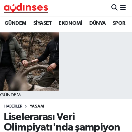
GÜNDEM
Nöbetçi Eczaneler
GÜNDEM
SİYASET
EKONOMİ
DÜNYA
SPOR
SİYASET
Hava Durumu
EKONOMİ
Aydin Namaz Vakitleri
DÜNYA
Trafik Durumu
SPOR
Süper Lig Puan Durumu ve Fikstür
GÜNDEM
MAGAZİN
Tüm Manşetler
HABERLER
YAŞAM
YAŞAM
Son Dakika Haberleri
Liselerarası Veri
Olimpiyatı'nda şampiyon
Haber Arşivi