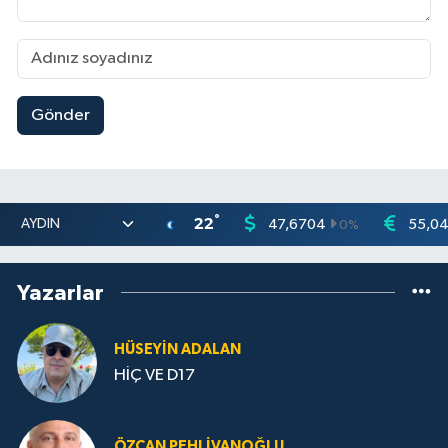
Gönder
°
22
47,6704
55,0
0
%
Yazarlar
HÜSEYIN ADALAN
HİÇ VE D17
ÖZCAN PEHLIVANOĞLU