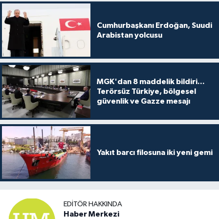
Cumhurbaşkanı Erdoğan, Suudi
Arabistan yolcusu
MGK'dan 8 maddelik bildiri...
Terörsüz Türkiye, bölgesel
güvenlik ve Gazze mesajı
Yakıt barcı filosuna iki yeni gemi
EDITÖR HAKKINDA
Haber Merkezi