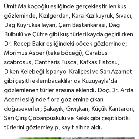
Ümit Malkoçoğlu eşliğinde gerçekleştirilen kuş
gözleminde, Kızılgerdan, Kara Kızılkuyruk, Sıvacı,
Dağ Kuyruksallayan, Çam Baştankarası, Dağ
Bülbülü ve Çütre gibi kuş türleri kayda geçirilirken,
Dr. Recep Bakır eşliğindeki böcek gözleminde;
Morimus Asper (teke böceği), Carabus
scabrosus, Cantharis Fusca, Kafkas Fistosu,
Diken Kelebeği İspanyol Kraliçesi ve Sarı Azamet
gibi çeşitli eklembacaklılar da Kuzuyayla'da
gözlemlenen türler arasına eklendi. Doç.Dr. Arda
Acemi eşliğinde flora gözlemine çıkan
doğaseverler; Şakayık, Gıvışkan, Küçük Kantaron,
Sarı Çiriş Çobanpüskülü ve Kekik gibi çeşitli bitki
türlerini gözlemleyip, kayıt altına aldı.