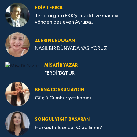
EDIP TEKKOL
Terör örgütü PKK’yı maddi ve manevi
yönden besleyen Avrupa...
ZERRIN ERDOĞAN
NASIL BİR DÜNYADA YAŞIYORUZ
MISAFIR YAZAR
FERDİ TAYFUR
BERNA COŞKUN AYDIN
Güçlü Cumhuriyet kadını
SONGÜL YIĞIT BAŞARAN
Herkes Influencer Olabilir mi?