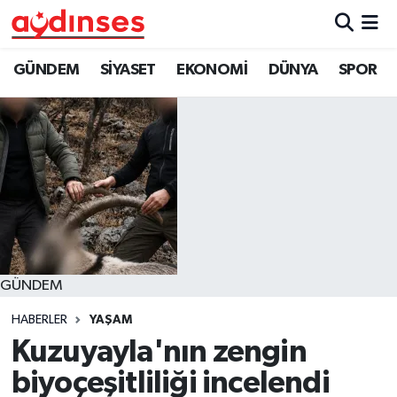
GÜNDEM
Nöbetçi Eczaneler
GÜNDEM
SİYASET
EKONOMİ
DÜNYA
SPOR
SİYASET
Hava Durumu
EKONOMİ
Aydin Namaz Vakitleri
DÜNYA
Trafik Durumu
SPOR
Süper Lig Puan Durumu ve Fikstür
GÜNDEM
MAGAZİN
Tüm Manşetler
HABERLER
YAŞAM
YAŞAM
Son Dakika Haberleri
Kuzuyayla'nın zengin
biyoçeşitliliği incelendi
Haber Arşivi