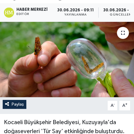
HABER MERKEZI
30.06.2026 - 09:11
30.06.2026 - 0
EDITÖR
YAYINLANMA
GÜNCELLEM
Paylaş
-
+
A
A
Kocaeli Büyükşehir Belediyesi, Kuzuyayla'da
doğaseverleri 'Tür Say' etkinliğinde buluşturdu.