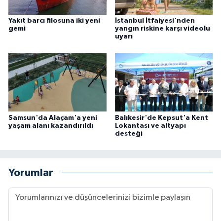
Yakıt barcı filosuna iki yeni
İstanbul İtfaiyesi'nden
gemi
yangın riskine karşı videolu
uyarı
Samsun'da Alaçam'a yeni
Balıkesir'de Kepsut'a Kent
yaşam alanı kazandırıldı
Lokantası ve altyapı
desteği
Yorumlar