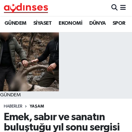
GÜNDEM
Nöbetçi Eczaneler
GÜNDEM
SİYASET
EKONOMİ
DÜNYA
SPOR
SİYASET
Hava Durumu
EKONOMİ
Aydin Namaz Vakitleri
DÜNYA
Trafik Durumu
SPOR
Süper Lig Puan Durumu ve Fikstür
GÜNDEM
MAGAZİN
Tüm Manşetler
HABERLER
YAŞAM
YAŞAM
Son Dakika Haberleri
Emek, sabır ve sanatın
buluştuğu yıl sonu sergisi
Haber Arşivi