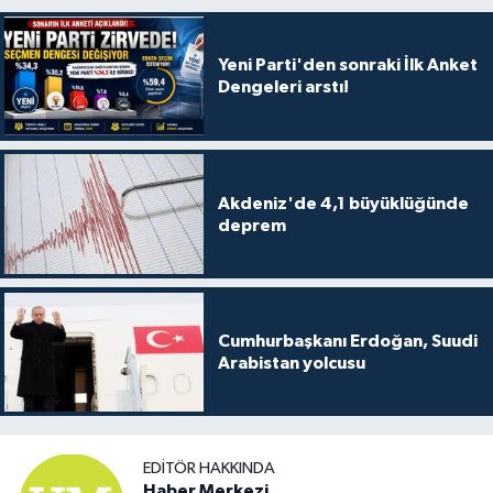
Yeni Parti'den sonraki İlk Anket
Dengeleri arstı!
Akdeniz'de 4,1 büyüklüğünde
deprem
Cumhurbaşkanı Erdoğan, Suudi
Arabistan yolcusu
EDITÖR HAKKINDA
Haber Merkezi