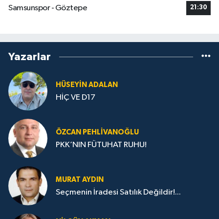
Samsunspor - Göztepe
21:30
Yazarlar
HÜSEYIN ADALAN
HİÇ VE D17
ÖZCAN PEHLIVANOĞLU
PKK’NIN FÜTUHAT RUHU!
MURAT AYDIN
Seçmenin İradesi Satılık Değildir!...