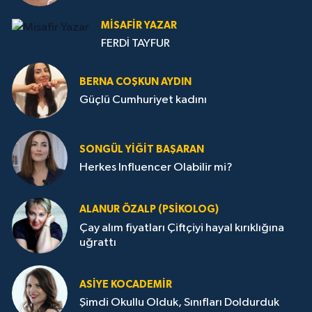
MISAFIR YAZAR
FERDİ TAYFUR
BERNA COŞKUN AYDIN
Güçlü Cumhuriyet kadını
SONGÜL YIĞIT BAŞARAN
Herkes Influencer Olabilir mi?
ALANUR ÖZALP (PSIKOLOG)
Çay alım fiyatları Çiftçiyi hayal kırıklığına
uğrattı
ASIYE KOCADEMİR
Şimdi Okullu Olduk, Sınıfları Doldurduk