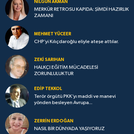
NILGÜN AKMAN
MERKÜR RETROSU KAPIDA: ŞİMDİ HAZIRLIK
ZAMANI
MEHMET YÜCEER
CHP’yi Kılıçdaroğlu eliyle ateşe attılar.
ZEKI SARIHAN
HALKÇI EĞİTİM MÜCADELESİ
ZORUNLULUKTUR
EDIP TEKKOL
Terör örgütü PKK’yı maddi ve manevi
yönden besleyen Avrupa...
ZERRIN ERDOĞAN
NASIL BİR DÜNYADA YAŞIYORUZ