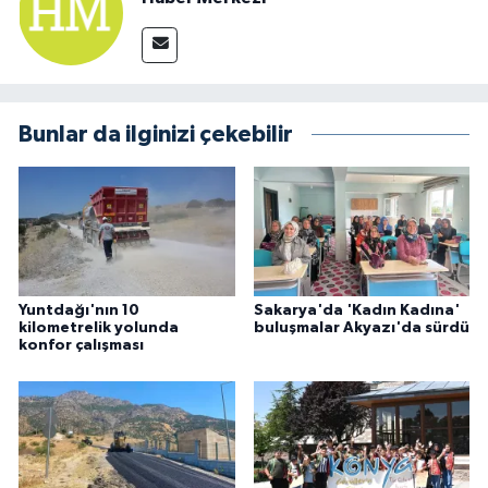
Bunlar da ilginizi çekebilir
Yuntdağı'nın 10
Sakarya'da 'Kadın Kadına'
kilometrelik yolunda
buluşmalar Akyazı'da sürdü
konfor çalışması