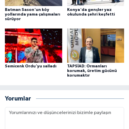
Batman Sason'un köy
Konya'da gençler yaz
yollarında yama çalışmaları
okulunda şehri keşfetti
sürüyor
Semicenk Ordu'yu salladı
TAPSİAD: Ormanları
korumak, üretim gücünü
korumaktır
Yorumlar