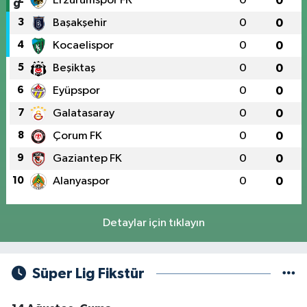
Erzurumspor FK
0
0
3
Başakşehir
0
0
4
Kocaelispor
0
0
5
Beşiktaş
0
0
6
Eyüpspor
0
0
7
Galatasaray
0
0
8
Çorum FK
0
0
9
Gaziantep FK
0
0
10
Alanyaspor
0
0
Detaylar için tıklayın
Süper Lig Fikstür