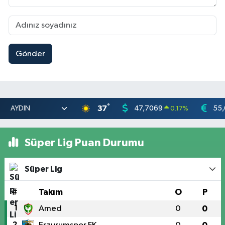
Gönder
°
37
47,7069
55
0.17
%
Süper Lig Puan Durumu
Süper Lig
#
Takım
O
P
1
Amed
0
0
2