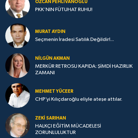
ÖZCAN PEHLIVANOĞLU
PKK’NIN FÜTUHAT RUHU!
MURAT AYDIN
Seçmenin İradesi Satılık Değildir!...
NILGÜN AKMAN
MERKÜR RETROSU KAPIDA: ŞİMDİ HAZIRLIK
ZAMANI
MEHMET YÜCEER
CHP’yi Kılıçdaroğlu eliyle ateşe attılar.
ZEKI SARIHAN
HALKÇI EĞİTİM MÜCADELESİ
ZORUNLULUKTUR