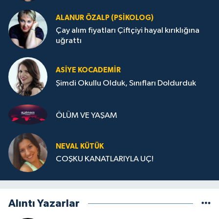
ALANUR ÖZALP (PSIKOLOG)
Çay alım fiyatları Çiftçiyi hayal kırıklığına
uğrattı
ASIYE KOCADEMİR
Şimdi Okullu Olduk, Sınıfları Doldurduk
ÖLÜM VE YAŞAM
NEVAL KÜTÜK
COŞKU KANATLARIYLA UÇ!
Alıntı Yazarlar