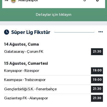
Alanyaspor
0
0
Detaylar için tıklayın
Süper Lig Fikstür
14 Ağustos, Cuma
Galatasaray - Çorum FK
21:30
15 Ağustos, Cumartesi
Konyaspor - Rizespor
19:00
Kasımpaşa - Trabzonspor
19:00
Gençlerbirliği S.K. - Fenerbahçe
21:30
Gaziantep FK - Alanyaspor
21:30