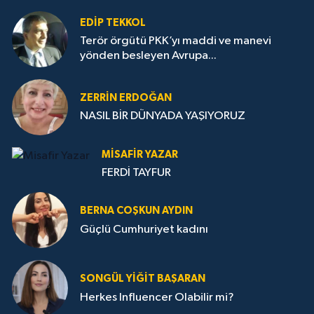
EDIP TEKKOL
Terör örgütü PKK’yı maddi ve manevi
yönden besleyen Avrupa...
ZERRIN ERDOĞAN
NASIL BİR DÜNYADA YAŞIYORUZ
MISAFIR YAZAR
FERDİ TAYFUR
BERNA COŞKUN AYDIN
Güçlü Cumhuriyet kadını
SONGÜL YIĞIT BAŞARAN
Herkes Influencer Olabilir mi?