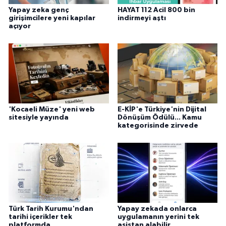
Yapay zeka genç
HAYAT 112 Acil 800 bin
girişimcilere yeni kapılar
indirmeyi aştı
açıyor
'Kocaeli Müze' yeni web
E-KİP'e Türkiye'nin Dijital
sitesiyle yayında
Dönüşüm Ödülü... Kamu
kategorisinde zirvede
Türk Tarih Kurumu'ndan
Yapay zekada onlarca
tarihi içerikler tek
uygulamanın yerini tek
platformda
asistan alabilir