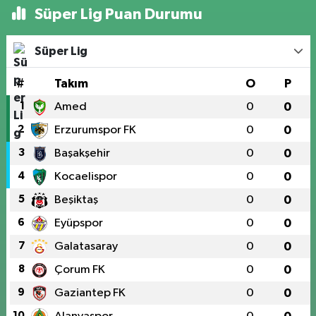
Süper Lig Puan Durumu
Süper Lig
#
Takım
O
P
1
Amed
0
0
2
Erzurumspor FK
0
0
3
Başakşehir
0
0
4
Kocaelispor
0
0
5
Beşiktaş
0
0
6
Eyüpspor
0
0
7
Galatasaray
0
0
8
Çorum FK
0
0
9
Gaziantep FK
0
0
10