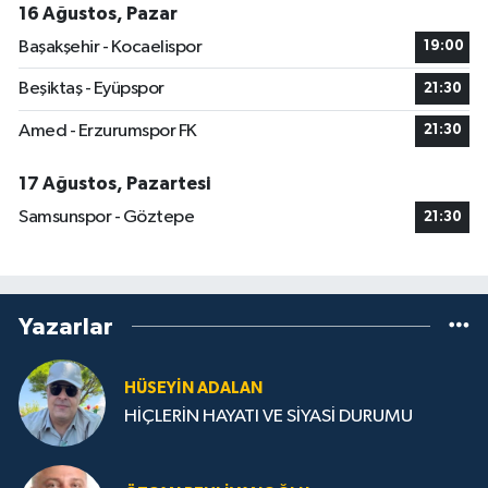
16 Ağustos, Pazar
Başakşehir - Kocaelispor
19:00
Beşiktaş - Eyüpspor
21:30
Amed - Erzurumspor FK
21:30
17 Ağustos, Pazartesi
Samsunspor - Göztepe
21:30
Yazarlar
HÜSEYIN ADALAN
HİÇLERİN HAYATI VE SİYASİ DURUMU