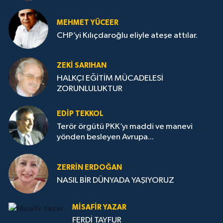
MEHMET YÜCEER
CHP’yi Kılıçdaroğlu eliyle ateşe attılar.
ZEKI SARIHAN
HALKÇI EĞİTİM MÜCADELESİ
ZORUNLULUKTUR
EDIP TEKKOL
Terör örgütü PKK’yı maddi ve manevi
yönden besleyen Avrupa...
ZERRIN ERDOĞAN
NASIL BİR DÜNYADA YAŞIYORUZ
MISAFIR YAZAR
FERDİ TAYFUR