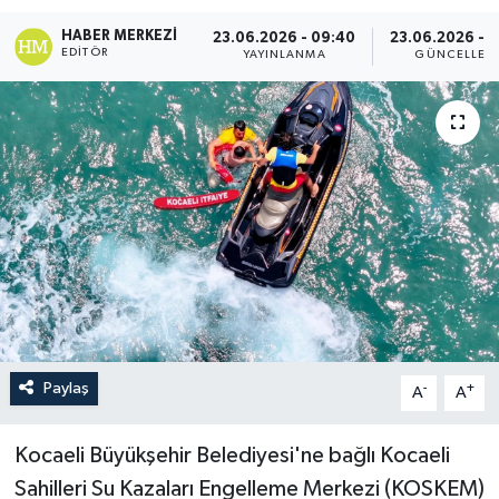
HABER MERKEZI
23.06.2026 - 09:40
23.06.2026 - 1
EDITÖR
YAYINLANMA
GÜNCELLEM
Paylaş
-
+
A
A
Kocaeli Büyükşehir Belediyesi'ne bağlı Kocaeli
Sahilleri Su Kazaları Engelleme Merkezi (KOSKEM)