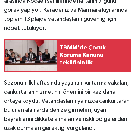
arasında Kocaeli sahillerinde haftanın 7 günü
görev yapıyor. Karadeniz ve Marmara kıyılarında
toplam 13 plajda vatandaşların güvenliği için
nöbet tutuluyor.
TBMM'de Çocuk
Koruma Kanunu
teklifinin ilk
görüşmeleri
tamamlandı
Sezonun ilk haftasında yaşanan kurtarma vakaları,
cankurtaran hizmetinin önemini bir kez daha
ortaya koydu. Vatandaşların yalnızca cankurtaran
bulunan alanlarda denize girmeleri, uyarı
bayraklarını dikkate almaları ve riskli bölgelerden
uzak durmaları gerektiği vurgulandı.