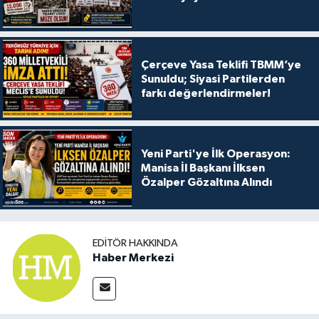
Çerçeve Yasa Teklifi TBMM’ye
Sunuldu; Siyasi Partilerden
farkı değerlendirmeler!
Yeni Parti'ye İlk Operasyon:
Manisa İl Başkanı İlksen
Özalper Gözaltına Alındı
EDITÖR HAKKINDA
Haber Merkezi