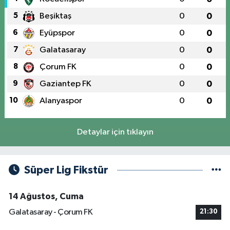
5
Beşiktaş
0
0
6
Eyüpspor
0
0
7
Galatasaray
0
0
8
Çorum FK
0
0
9
Gaziantep FK
0
0
10
Alanyaspor
0
0
Detaylar için tıklayın
Süper Lig Fikstür
14 Ağustos, Cuma
Galatasaray - Çorum FK
21:30