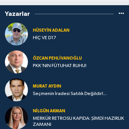
Yazarlar
HÜSEYIN ADALAN
HİÇ VE D17
ÖZCAN PEHLIVANOĞLU
PKK’NIN FÜTUHAT RUHU!
MURAT AYDIN
Seçmenin İradesi Satılık Değildir!...
NILGÜN AKMAN
MERKÜR RETROSU KAPIDA: ŞİMDİ HAZIRLIK
ZAMANI