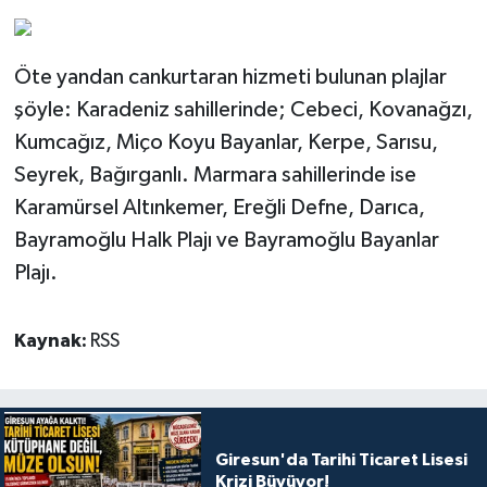
Öte yandan cankurtaran hizmeti bulunan plajlar
şöyle: Karadeniz sahillerinde; Cebeci, Kovanağzı,
Kumcağız, Miço Koyu Bayanlar, Kerpe, Sarısu,
Seyrek, Bağırganlı. Marmara sahillerinde ise
Karamürsel Altınkemer, Ereğli Defne, Darıca,
Bayramoğlu Halk Plajı ve Bayramoğlu Bayanlar
Plajı.
Kaynak:
RSS
Giresun'da Tarihi Ticaret Lisesi
Krizi Büyüyor!