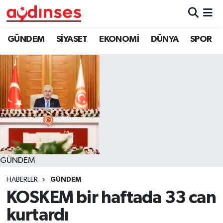
GÜNDEM
Nöbetçi Eczaneler
GÜNDEM
SİYASET
EKONOMİ
DÜNYA
SPOR
SİYASET
Hava Durumu
EKONOMİ
Aydin Namaz Vakitleri
DÜNYA
Trafik Durumu
SPOR
Süper Lig Puan Durumu ve Fikstür
GÜNDEM
MAGAZİN
Tüm Manşetler
HABERLER
GÜNDEM
YAŞAM
Son Dakika Haberleri
KOSKEM bir haftada 33 can
kurtardı
Haber Arşivi