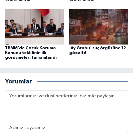
TBMM'de Çocuk Koruma
'Ay Grubu' suç örgütüne 12
Kanunu teklifinin ilk
gözaltı!
görüşmeleri tamamlandı
Yorumlar