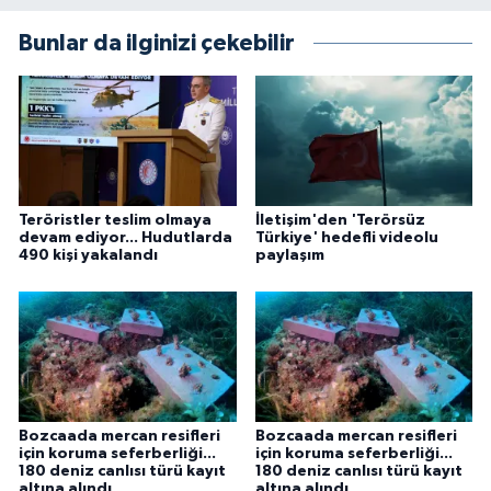
Bunlar da ilginizi çekebilir
Teröristler teslim olmaya
İletişim'den 'Terörsüz
devam ediyor... Hudutlarda
Türkiye' hedefli videolu
490 kişi yakalandı
paylaşım
Bozcaada mercan resifleri
Bozcaada mercan resifleri
için koruma seferberliği...
için koruma seferberliği...
180 deniz canlısı türü kayıt
180 deniz canlısı türü kayıt
altına alındı
altına alındı