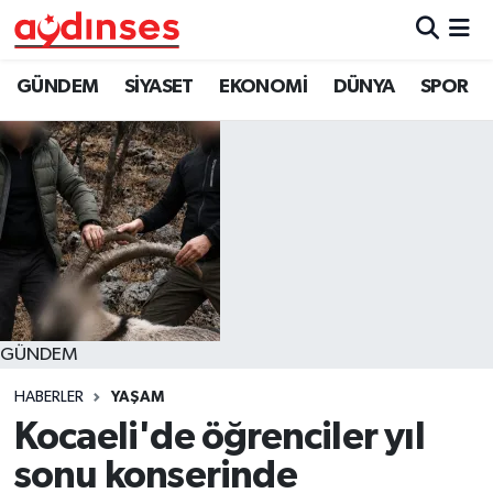
GÜNDEM
Nöbetçi Eczaneler
GÜNDEM
SİYASET
EKONOMİ
DÜNYA
SPOR
SİYASET
Hava Durumu
EKONOMİ
Aydin Namaz Vakitleri
DÜNYA
Trafik Durumu
SPOR
Süper Lig Puan Durumu ve Fikstür
GÜNDEM
MAGAZİN
Tüm Manşetler
HABERLER
YAŞAM
YAŞAM
Son Dakika Haberleri
Kocaeli'de öğrenciler yıl
sonu konserinde
Haber Arşivi