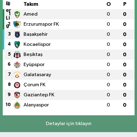
#
Takım
O
P
1
Amed
0
0
2
Erzurumspor FK
0
0
3
Başakşehir
0
0
4
Kocaelispor
0
0
5
Beşiktaş
0
0
6
Eyüpspor
0
0
7
Galatasaray
0
0
8
Çorum FK
0
0
9
Gaziantep FK
0
0
10
Alanyaspor
0
0
Detaylar için tıklayın