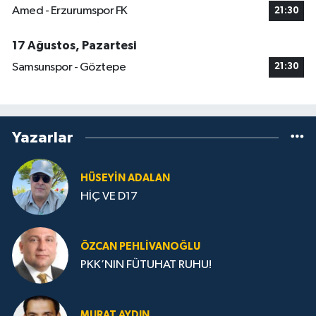
Amed - Erzurumspor FK
21:30
17 Ağustos, Pazartesi
Samsunspor - Göztepe
21:30
Yazarlar
HÜSEYIN ADALAN
HİÇ VE D17
ÖZCAN PEHLIVANOĞLU
PKK’NIN FÜTUHAT RUHU!
MURAT AYDIN