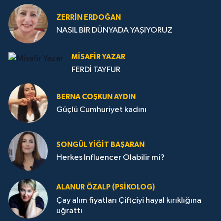
ZERRIN ERDOĞAN
NASIL BİR DÜNYADA YAŞIYORUZ
MISAFIR YAZAR
FERDİ TAYFUR
BERNA COŞKUN AYDIN
Güçlü Cumhuriyet kadını
SONGÜL YIĞIT BAŞARAN
Herkes Influencer Olabilir mi?
ALANUR ÖZALP (PSIKOLOG)
Çay alım fiyatları Çiftçiyi hayal kırıklığına
uğrattı