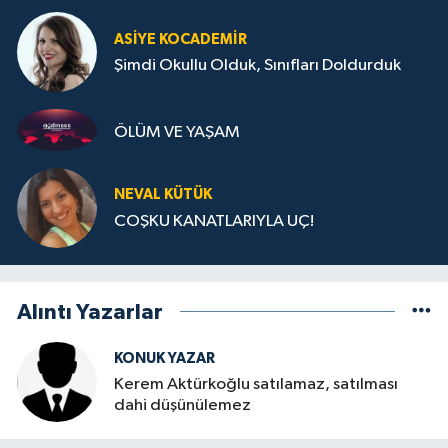
ASIYE KOCADEMİR
Şimdi Okullu Olduk, Sınıfları Doldurduk
ÖLÜM VE YAŞAM
NEVAL KÜTÜK
COŞKU KANATLARIYLA UÇ!
Alıntı Yazarlar
KONUK YAZAR
Kerem Aktürkoğlu satılamaz, satılması
dahi düşünülemez