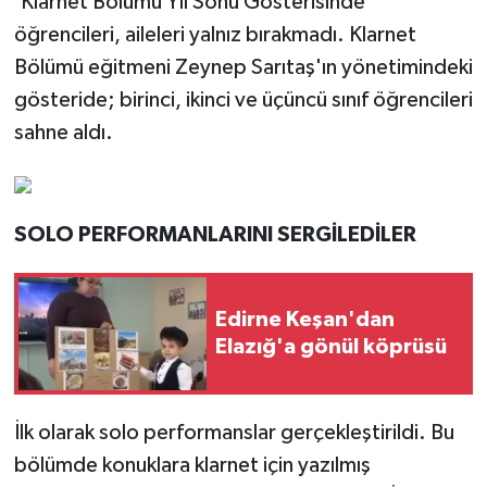
'Klarnet Bölümü Yıl Sonu Gösterisinde'
öğrencileri, aileleri yalnız bırakmadı. Klarnet
Bölümü eğitmeni Zeynep Sarıtaş'ın yönetimindeki
gösteride; birinci, ikinci ve üçüncü sınıf öğrencileri
sahne aldı.
SOLO PERFORMANLARINI SERGİLEDİLER
Edirne Keşan'dan
Elazığ'a gönül köprüsü
İlk olarak solo performanslar gerçekleştirildi. Bu
bölümde konuklara klarnet için yazılmış