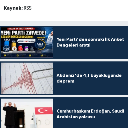
Kaynak:
RSS
Yeni Parti'den sonraki İlk Anket
Dengeleri arstı!
Akdeniz'de 4,1 büyüklüğünde
deprem
Cumhurbaşkanı Erdoğan, Suudi
Arabistan yolcusu