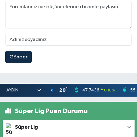
Gönder
°
20
47,7436
55
0.18
%
Süper Lig Puan Durumu
Süper Lig