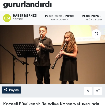
gururlandırdı
HABER MERKEZI
19.06.2026 - 20:06
19.06.2026 - 21
EDITÖR
YAYINLANMA
GÜNCELLEM
Paylaş
-
+
A
A
Kocaeli Büyükşehir Belediye Konservatuvarı'nda