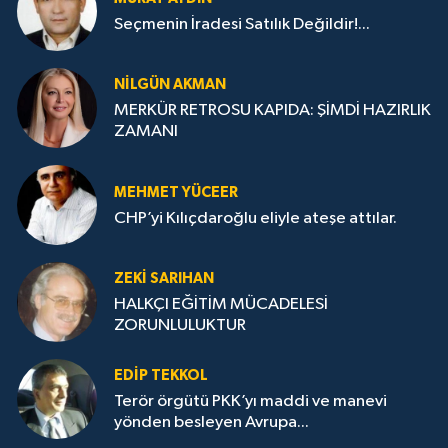
Seçmenin İradesi Satılık Değildir!...
NILGÜN AKMAN
MERKÜR RETROSU KAPIDA: ŞİMDİ HAZIRLIK
ZAMANI
MEHMET YÜCEER
CHP’yi Kılıçdaroğlu eliyle ateşe attılar.
ZEKI SARIHAN
HALKÇI EĞİTİM MÜCADELESİ
ZORUNLULUKTUR
EDIP TEKKOL
Terör örgütü PKK’yı maddi ve manevi
yönden besleyen Avrupa...