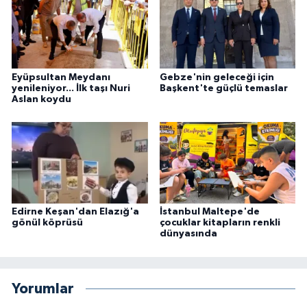
Eyüpsultan Meydanı
Gebze'nin geleceği için
yenileniyor... İlk taşı Nuri
Başkent'te güçlü temaslar
Aslan koydu
Edirne Keşan'dan Elazığ'a
İstanbul Maltepe'de
gönül köprüsü
çocuklar kitapların renkli
dünyasında
Yorumlar