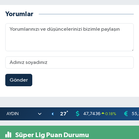
Yorumlar
Gönder
°
27
47,7436
55,
0.18
%
Süper Lig Puan Durumu