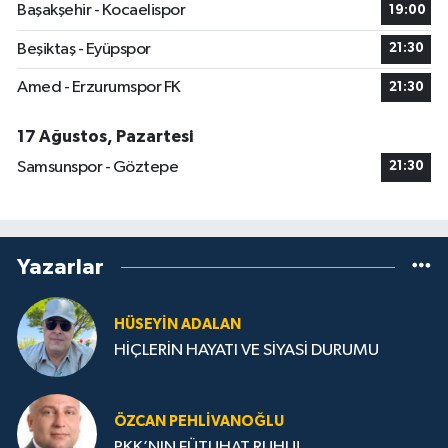
Başakşehir - Kocaelispor
19:00
Beşiktaş - Eyüpspor
21:30
Amed - Erzurumspor FK
21:30
17 Ağustos, Pazartesi
Samsunspor - Göztepe
21:30
Yazarlar
HÜSEYIN ADALAN
HİÇLERİN HAYATI VE SİYASİ DURUMU
ÖZCAN PEHLIVANOĞLU
PKK’NIN FÜTUHAT RUHU!