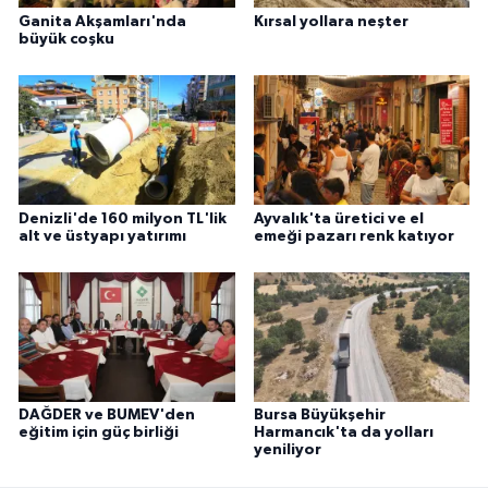
Ganita Akşamları'nda
Kırsal yollara neşter
büyük coşku
Denizli'de 160 milyon TL'lik
Ayvalık'ta üretici ve el
alt ve üstyapı yatırımı
emeği pazarı renk katıyor
DAĞDER ve BUMEV'den
Bursa Büyükşehir
eğitim için güç birliği
Harmancık'ta da yolları
yeniliyor