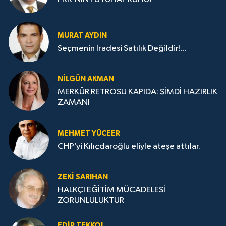
MURAT AYDIN
Seçmenin İradesi Satılık Değildir!...
NILGÜN AKMAN
MERKÜR RETROSU KAPIDA: ŞİMDİ HAZIRLIK
ZAMANI
MEHMET YÜCEER
CHP’yi Kılıçdaroğlu eliyle ateşe attılar.
ZEKI SARIHAN
HALKÇI EĞİTİM MÜCADELESİ
ZORUNLULUKTUR
EDIP TEKKOL