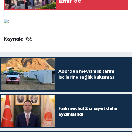
İzmir'de
Kaynak:
RSS
ABB'den mevsimlik tarım
işçilerine sağlık buluşması
Faili meçhul 2 cinayet daha
aydınlatıldı