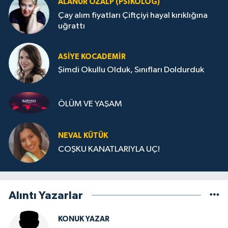
ALANUR ÖZALP (PSIKOLOG)
Çay alım fiyatları Çiftçiyi hayal kırıklığına
uğrattı
ASIYE KOCADEMİR
Şimdi Okullu Olduk, Sınıfları Doldurduk
ÖLÜM VE YAŞAM
NEVAL KÜTÜK
COŞKU KANATLARIYLA UÇ!
Alıntı Yazarlar
KONUK YAZAR