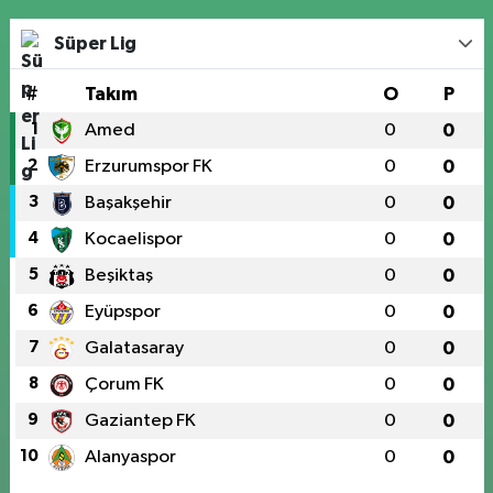
Süper Lig
#
Takım
O
P
1
Amed
0
0
2
Erzurumspor FK
0
0
3
Başakşehir
0
0
4
Kocaelispor
0
0
5
Beşiktaş
0
0
6
Eyüpspor
0
0
7
Galatasaray
0
0
8
Çorum FK
0
0
9
Gaziantep FK
0
0
10
Alanyaspor
0
0