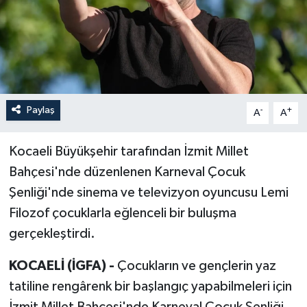
Paylaş
-
+
A
A
Kocaeli Büyükşehir tarafından İzmit Millet
Bahçesi'nde düzenlenen Karneval Çocuk
Şenliği'nde sinema ve televizyon oyuncusu Lemi
Filozof çocuklarla eğlenceli bir buluşma
gerçekleştirdi.
KOCAELİ (İGFA) -
Çocukların ve gençlerin yaz
tatiline rengârenk bir başlangıç yapabilmeleri için
İzmit Millet Bahçesi'nde Karneval Çocuk Şenliği