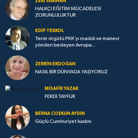
ZEKI SARIHAN
HALKÇI EĞİTİM MÜCADELESİ
ZORUNLULUKTUR
EDIP TEKKOL
Terör örgütü PKK’yı maddi ve manevi
yönden besleyen Avrupa...
ZERRIN ERDOĞAN
NASIL BİR DÜNYADA YAŞIYORUZ
MISAFIR YAZAR
FERDİ TAYFUR
BERNA COŞKUN AYDIN
Güçlü Cumhuriyet kadını