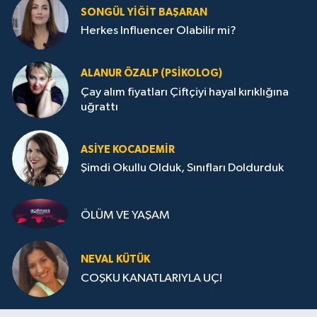
SONGÜL YIĞIT BAŞARAN
Herkes Influencer Olabilir mi?
ALANUR ÖZALP (PSIKOLOG)
Çay alım fiyatları Çiftçiyi hayal kırıklığına
uğrattı
ASIYE KOCADEMİR
Şimdi Okullu Olduk, Sınıfları Doldurduk
ÖLÜM VE YAŞAM
NEVAL KÜTÜK
COŞKU KANATLARIYLA UÇ!