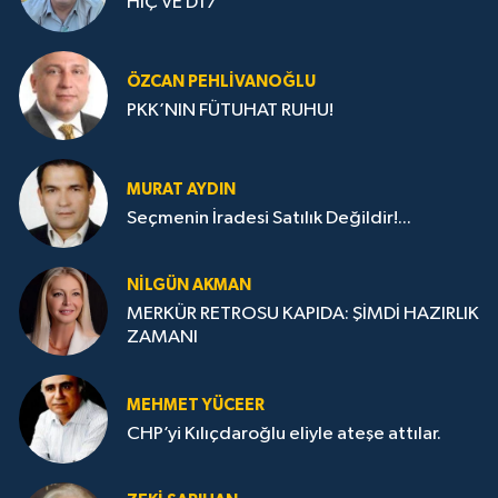
HİÇ VE D17
ÖZCAN PEHLIVANOĞLU
PKK’NIN FÜTUHAT RUHU!
MURAT AYDIN
Seçmenin İradesi Satılık Değildir!...
NILGÜN AKMAN
MERKÜR RETROSU KAPIDA: ŞİMDİ HAZIRLIK
ZAMANI
MEHMET YÜCEER
CHP’yi Kılıçdaroğlu eliyle ateşe attılar.