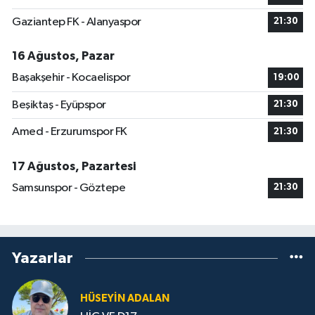
Gaziantep FK - Alanyaspor
21:30
16 Ağustos, Pazar
Başakşehir - Kocaelispor
19:00
Beşiktaş - Eyüpspor
21:30
Amed - Erzurumspor FK
21:30
17 Ağustos, Pazartesi
Samsunspor - Göztepe
21:30
Yazarlar
HÜSEYIN ADALAN