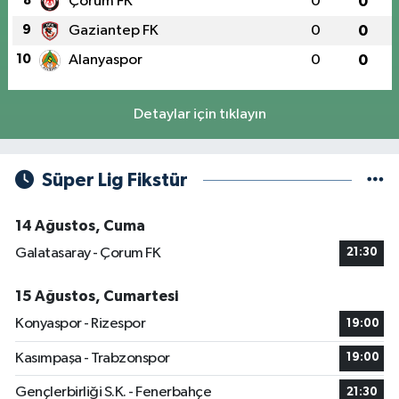
8
Çorum FK
0
0
9
Gaziantep FK
0
0
10
Alanyaspor
0
0
Detaylar için tıklayın
Süper Lig Fikstür
14 Ağustos, Cuma
Galatasaray - Çorum FK
21:30
15 Ağustos, Cumartesi
Konyaspor - Rizespor
19:00
Kasımpaşa - Trabzonspor
19:00
Gençlerbirliği S.K. - Fenerbahçe
21:30