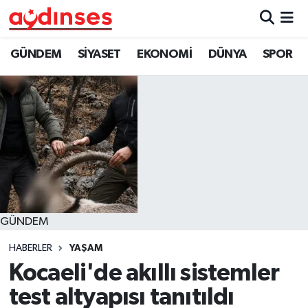
GÜNDEM
Nöbetçi Eczaneler
GÜNDEM
SİYASET
EKONOMİ
DÜNYA
SPOR
SİYASET
Hava Durumu
EKONOMİ
Aydin Namaz Vakitleri
DÜNYA
Trafik Durumu
SPOR
Süper Lig Puan Durumu ve Fikstür
GÜNDEM
MAGAZİN
Tüm Manşetler
HABERLER
YAŞAM
YAŞAM
Son Dakika Haberleri
Kocaeli'de akıllı sistemler
test altyapısı tanıtıldı
Haber Arşivi