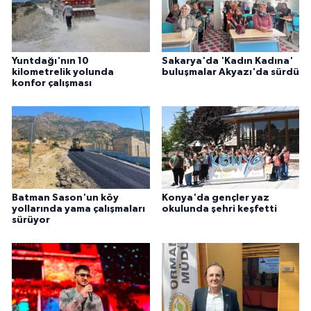
Yuntdağı'nın 10
Sakarya'da 'Kadın Kadına'
kilometrelik yolunda
buluşmalar Akyazı'da sürdü
konfor çalışması
Batman Sason'un köy
Konya'da gençler yaz
yollarında yama çalışmaları
okulunda şehri keşfetti
sürüyor