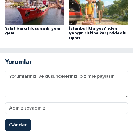
Yakıt barcı filosuna iki yeni
İstanbul İtfaiyesi'nden
gemi
yangın riskine karşı videolu
uyarı
Yorumlar
Gönder