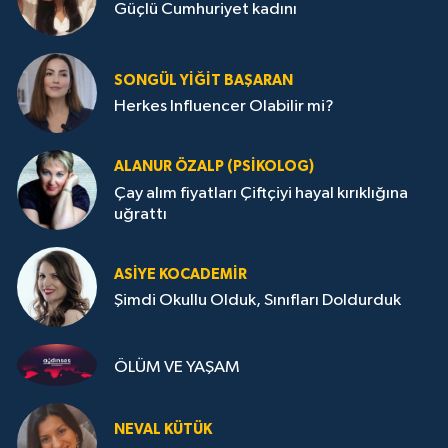
Güçlü Cumhuriyet kadını
SONGÜL YIĞIT BAŞARAN
Herkes Influencer Olabilir mi?
ALANUR ÖZALP (PSIKOLOG)
Çay alım fiyatları Çiftçiyi hayal kırıklığına
uğrattı
ASIYE KOCADEMİR
Şimdi Okullu Olduk, Sınıfları Doldurduk
ÖLÜM VE YAŞAM
NEVAL KÜTÜK