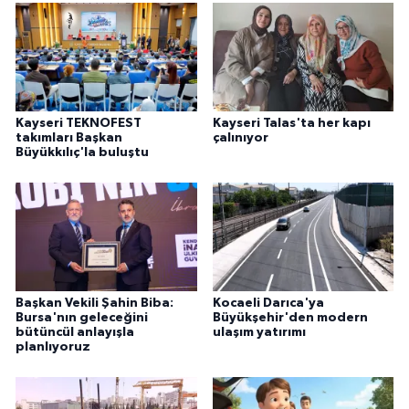
Kayseri TEKNOFEST
Kayseri Talas'ta her kapı
takımları Başkan
çalınıyor
Büyükkılıç'la buluştu
Başkan Vekili Şahin Biba:
Kocaeli Darıca'ya
Bursa'nın geleceğini
Büyükşehir'den modern
bütüncül anlayışla
ulaşım yatırımı
planlıyoruz