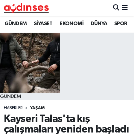
GÜNDEM
Nöbetçi Eczaneler
GÜNDEM
SİYASET
EKONOMİ
DÜNYA
SPOR
SİYASET
Hava Durumu
EKONOMİ
Aydin Namaz Vakitleri
DÜNYA
Trafik Durumu
SPOR
Süper Lig Puan Durumu ve Fikstür
GÜNDEM
MAGAZİN
Tüm Manşetler
HABERLER
YAŞAM
YAŞAM
Son Dakika Haberleri
Kayseri Talas'ta kış
çalışmaları yeniden başladı
Haber Arşivi