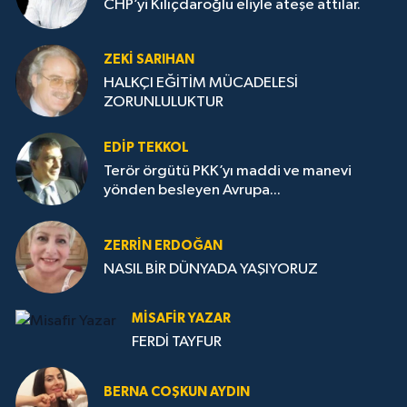
CHP’yi Kılıçdaroğlu eliyle ateşe attılar.
ZEKI SARIHAN
HALKÇI EĞİTİM MÜCADELESİ
ZORUNLULUKTUR
EDIP TEKKOL
Terör örgütü PKK’yı maddi ve manevi
yönden besleyen Avrupa...
ZERRIN ERDOĞAN
NASIL BİR DÜNYADA YAŞIYORUZ
MISAFIR YAZAR
FERDİ TAYFUR
BERNA COŞKUN AYDIN