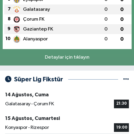
7
Galatasaray
0
0
8
Çorum FK
0
0
9
Gaziantep FK
0
0
10
Alanyaspor
0
0
Detaylar için tıklayın
Süper Lig Fikstür
14 Ağustos, Cuma
Galatasaray - Çorum FK
21:30
15 Ağustos, Cumartesi
Konyaspor - Rizespor
19:00