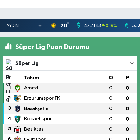
°
20
47,7143
55,
0.16
%
Süper Lig Puan Durumu
Süper Lig
#
Takım
O
P
1
Amed
0
0
2
Erzurumspor FK
0
0
3
Başakşehir
0
0
4
Kocaelispor
0
0
5
Beşiktaş
0
0
6
Eyüpspor
0
0