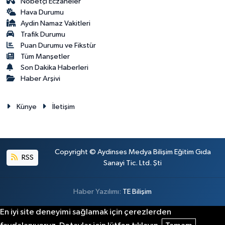
Nöbetçi Eczaneler
Hava Durumu
Aydin Namaz Vakitleri
Trafik Durumu
Puan Durumu ve Fikstür
Tüm Manşetler
Son Dakika Haberleri
Haber Arşivi
Künye
İletişim
Copyright © Aydinses Medya Bilişim Eğitim Gıda
RSS
Sanayi Tic. Ltd. Şti
Haber Yazılımı:
TE Bilişim
En iyi site deneyimi sağlamak için çerezlerden