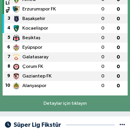
2
Erzurumspor FK
0
0
3
Başakşehir
0
0
4
Kocaelispor
0
0
5
Beşiktaş
0
0
6
Eyüpspor
0
0
7
Galatasaray
0
0
8
Çorum FK
0
0
9
Gaziantep FK
0
0
10
Alanyaspor
0
0
Detaylar için tıklayın
Süper Lig Fikstür