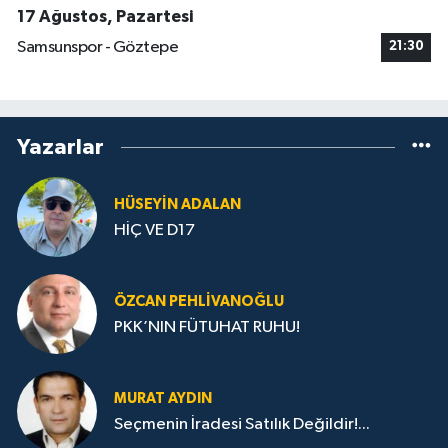
17 Ağustos, Pazartesi
Samsunspor - Göztepe
21:30
Yazarlar
HÜSEYIN ADALAN
HİÇ VE D17
ÖZCAN PEHLIVANOĞLU
PKK’NIN FÜTUHAT RUHU!
MURAT AYDIN
Seçmenin İradesi Satılık Değildir!...