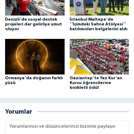
Denizli'de sosyal destek
İstanbul Maltepe'de
projeleri dar gelirliye umut
''İçimdeki Sahne Atölyesi''
oluyor
katılımcıları belgelerini aldı
Ormanya'da doğanın farklı
Gaziantep'te Yaz Kur'an
yüzü
Kursu öğrencilerine
bisikletli ödül
Yorumlar