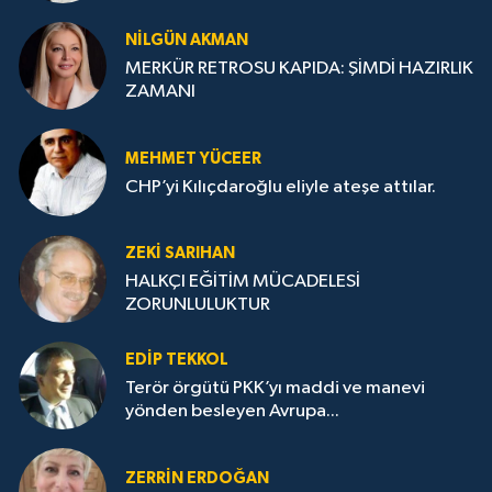
NILGÜN AKMAN
MERKÜR RETROSU KAPIDA: ŞİMDİ HAZIRLIK
ZAMANI
MEHMET YÜCEER
CHP’yi Kılıçdaroğlu eliyle ateşe attılar.
ZEKI SARIHAN
HALKÇI EĞİTİM MÜCADELESİ
ZORUNLULUKTUR
EDIP TEKKOL
Terör örgütü PKK’yı maddi ve manevi
yönden besleyen Avrupa...
ZERRIN ERDOĞAN