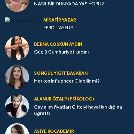
NASIL BİR DÜNYADA YAŞIYORUZ
MISAFIR YAZAR
FERDİ TAYFUR
BERNA COŞKUN AYDIN
Güçlü Cumhuriyet kadını
SONGÜL YIĞIT BAŞARAN
Herkes Influencer Olabilir mi?
ALANUR ÖZALP (PSIKOLOG)
Çay alım fiyatları Çiftçiyi hayal kırıklığına
uğrattı
ASIYE KOCADEMİR