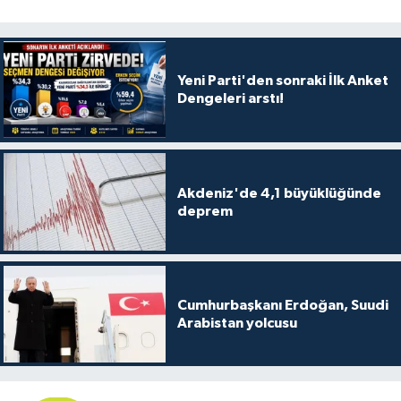
Yeni Parti'den sonraki İlk Anket
Dengeleri arstı!
Akdeniz'de 4,1 büyüklüğünde
deprem
Cumhurbaşkanı Erdoğan, Suudi
Arabistan yolcusu