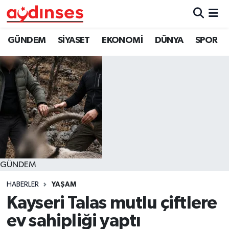
GÜNDEM
Nöbetçi Eczaneler
GÜNDEM
SİYASET
EKONOMİ
DÜNYA
SPOR
SİYASET
Hava Durumu
EKONOMİ
Aydin Namaz Vakitleri
DÜNYA
Trafik Durumu
SPOR
Süper Lig Puan Durumu ve Fikstür
GÜNDEM
MAGAZİN
Tüm Manşetler
HABERLER
YAŞAM
YAŞAM
Son Dakika Haberleri
Kayseri Talas mutlu çiftlere
ev sahipliği yaptı
Haber Arşivi