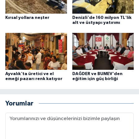
Kırsal yollara neşter
Denizli'de 160 milyon TL'lik
alt ve üstyapı yatırımı
Ayvalık'ta üretici ve el
DAĞDER ve BUMEV'den
emeği pazarı renk katıyor
eğitim için güç birliği
Yorumlar