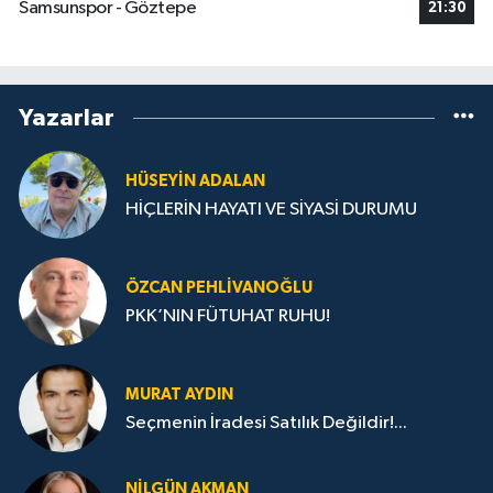
Samsunspor - Göztepe
21:30
Yazarlar
HÜSEYIN ADALAN
HİÇLERİN HAYATI VE SİYASİ DURUMU
ÖZCAN PEHLIVANOĞLU
PKK’NIN FÜTUHAT RUHU!
MURAT AYDIN
Seçmenin İradesi Satılık Değildir!...
NILGÜN AKMAN