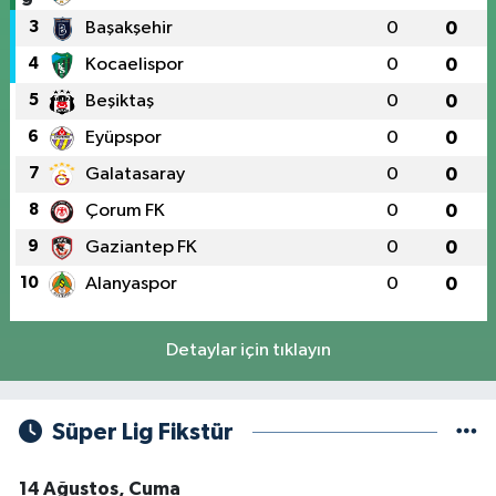
3
Başakşehir
0
0
4
Kocaelispor
0
0
5
Beşiktaş
0
0
6
Eyüpspor
0
0
7
Galatasaray
0
0
8
Çorum FK
0
0
9
Gaziantep FK
0
0
10
Alanyaspor
0
0
Detaylar için tıklayın
Süper Lig Fikstür
14 Ağustos, Cuma