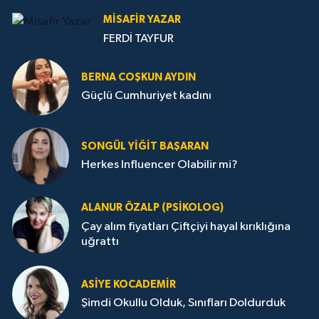
MISAFIR YAZAR
FERDİ TAYFUR
BERNA COŞKUN AYDIN
Güçlü Cumhuriyet kadını
SONGÜL YIĞIT BAŞARAN
Herkes Influencer Olabilir mi?
ALANUR ÖZALP (PSIKOLOG)
Çay alım fiyatları Çiftçiyi hayal kırıklığına
uğrattı
ASIYE KOCADEMİR
Şimdi Okullu Olduk, Sınıfları Doldurduk