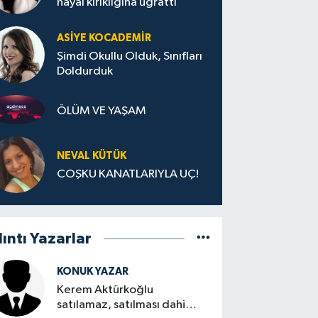
hayal kırıklığına uğrattı
ASIYE KOCADEMİR
Şimdi Okullu Olduk, Sınıfları
Doldurduk
ÖLÜM VE YAŞAM
NEVAL KÜTÜK
COŞKU KANATLARIYLA UÇ!
lıntı Yazarlar
KONUK YAZAR
Kerem Aktürkoğlu
satılamaz, satılması dahi