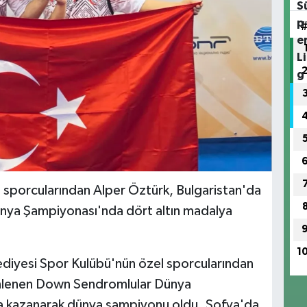
l sporcularından Alper Öztürk, Bulgaristan'da
ya Şampiyonası'nda dört altın madalya
1
lediyesi Spor Kulübü'nün özel sporcularından
enlenen Down Sendromlular Dünya
a kazanarak dünya şampiyonu oldu. Sofya'da