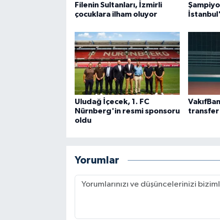
Filenin Sultanları, İzmirli
Şampiyon
çocuklara ilham oluyor
İstanbul
Uludağ İçecek, 1. FC
VakıfBan
Nürnberg'in resmi sponsoru
transfer
oldu
Yorumlar