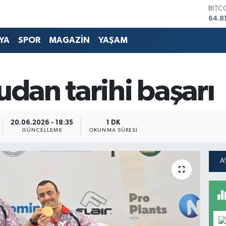
DOL
47,7
EUR
55,2
YA
SPOR
MAGAZİN
YAŞAM
STER
64,4
GRAM
6660
udan tarihi başarı
BİST
13.7
BITC
64.8
20.06.2026 - 18:35
1 DK
GÜNCELLEME
OKUNMA SÜRESI