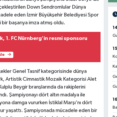
erçekleştirilen Down Sendromlular Dünya
adele eden İzmir Büyükşehir Belediyesi Spor
 bir başarıya imza atmış oldu.
1
Ga
k, 1. FC Nürnberg'in resmi sponsoru
1
üle
Ko
Ka
kekler Genel Tasnif kategorisinde dünya
Ge
, Artistik Cimnastik Mozaik Kategorisi Alet
 Kulplu Beygir branşlarında da rakiplerini
Ga
ndı. Şampiyonayı dört altın madalya ile
1
yona damga vururken İstiklal Marşı'nı dört
Ba
urur yaşattı. Şampiyonada mücadele eden bir