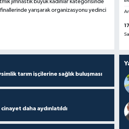
Be
ritmik jimnastik büyük kadınlar kategorisinde
inallerinde yarışarak organizasyonu yedinci
Am
1
Sa
Y
mlik tarım işçilerine sağlık buluşması
2 cinayet daha aydınlatıldı