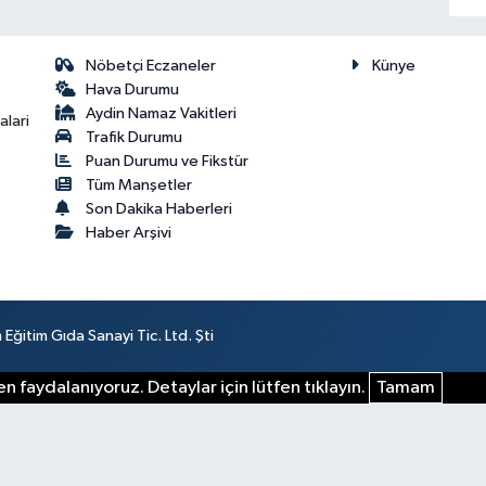
Nöbetçi Eczaneler
Künye
Hava Durumu
Aydin Namaz Vakitleri
lari
Trafik Durumu
Puan Durumu ve Fikstür
Tüm Manşetler
Son Dakika Haberleri
Haber Arşivi
ğitim Gıda Sanayi Tic. Ltd. Şti
n faydalanıyoruz. Detaylar için lütfen tıklayın.
Tamam