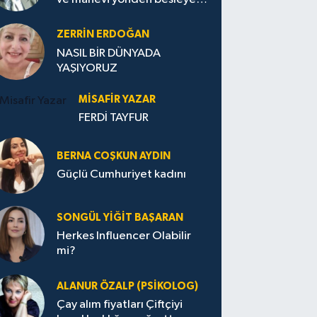
Avrupa...
ZERRIN ERDOĞAN
NASIL BİR DÜNYADA
YAŞIYORUZ
MISAFIR YAZAR
FERDİ TAYFUR
BERNA COŞKUN AYDIN
Güçlü Cumhuriyet kadını
SONGÜL YIĞIT BAŞARAN
Herkes Influencer Olabilir
mi?
ALANUR ÖZALP (PSIKOLOG)
Çay alım fiyatları Çiftçiyi