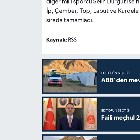
diğer milli sporcu Selin Durgut ise 
İp, Çember, Top, Labut ve Kurdele f
sırada tamamladı.
Kaynak:
RSS
EDITÖRÜN SEÇTIĞI
ABB'den mevsi
EDITÖRÜN SEÇTIĞI
Faili meçhul 