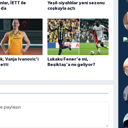
lar, İETT ile
Yeşil-siyahlılar yeni sezonu
'da
coşkuyla açtı
k, Vanja Ivanovic'i
Lukaku Fener'e mi,
 etti
Beşiktaş'a mı geliyor?