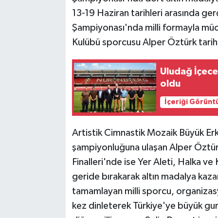
13-19 Haziran tarihleri arasında g
Şampiyonası'nda milli formayla müc
Kulübü sporcusu Alper Öztürk tarihi
Uludağ İçece
oldu
İçeriği Görünt
Artistik Cimnastik Mozaik Büyük Er
şampiyonluğuna ulaşan Alper Öztürk
Finalleri'nde ise Yer Aleti, Halka ve
geride bırakarak altın madalya kaza
tamamlayan milli sporcu, organizas
kez dinleterek Türkiye'ye büyük g