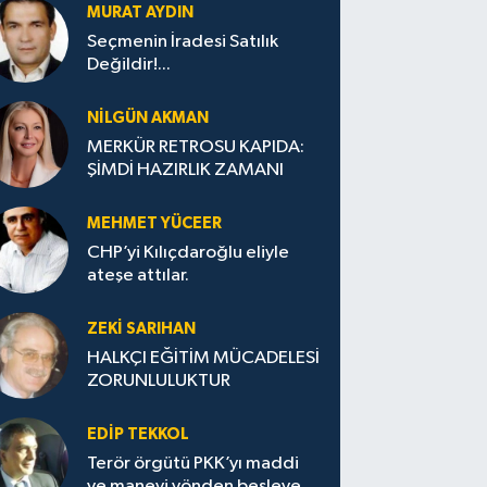
MURAT AYDIN
Seçmenin İradesi Satılık
Değildir!...
NILGÜN AKMAN
MERKÜR RETROSU KAPIDA:
ŞİMDİ HAZIRLIK ZAMANI
MEHMET YÜCEER
CHP’yi Kılıçdaroğlu eliyle
ateşe attılar.
ZEKI SARIHAN
HALKÇI EĞİTİM MÜCADELESİ
ZORUNLULUKTUR
EDIP TEKKOL
Terör örgütü PKK’yı maddi
ve manevi yönden besleyen