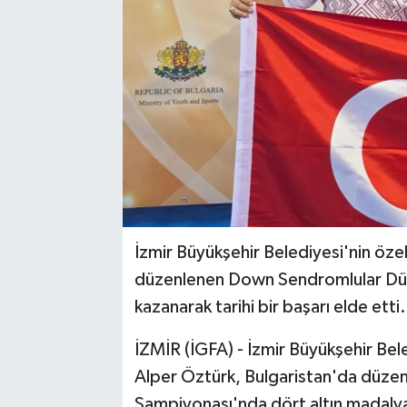
İzmir Büyükşehir Belediyesi'nin öze
düzenlenen Down Sendromlular Dün
kazanarak tarihi bir başarı elde etti.
İZMİR (İGFA) - İzmir Büyükşehir Be
Alper Öztürk, Bulgaristan'da düz
Şampiyonası'nda dört altın madaly