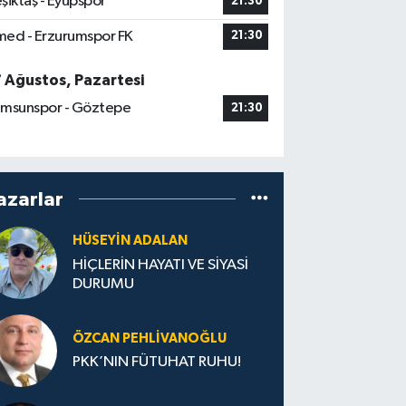
şiktaş - Eyüpspor
21:30
ed - Erzurumspor FK
21:30
7 Ağustos, Pazartesi
msunspor - Göztepe
21:30
azarlar
HÜSEYIN ADALAN
HİÇLERİN HAYATI VE SİYASİ
DURUMU
ÖZCAN PEHLIVANOĞLU
PKK’NIN FÜTUHAT RUHU!