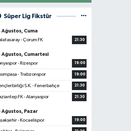
Süper Lig Fikstür
4 Ağustos, Cuma
latasaray - Çorum FK
21:30
5 Ağustos, Cumartesi
nyaspor - Rizespor
19:00
sımpaşa - Trabzonspor
19:00
nçlerbirliği S.K. - Fenerbahçe
21:30
ziantep FK - Alanyaspor
21:30
6 Ağustos, Pazar
şakşehir - Kocaelispor
19:00