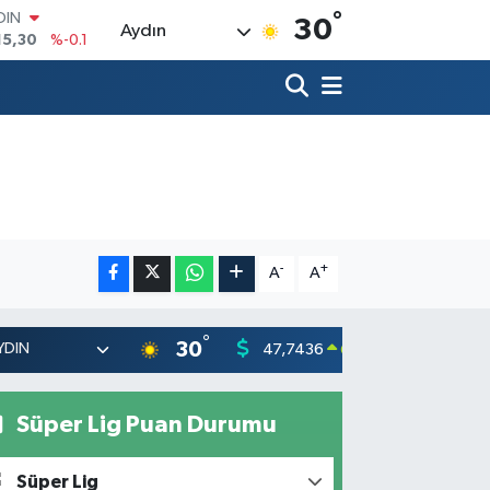
°
AR
30
Aydın
436
%0.18
O
510
%0.32
LİN
811
%0.38
 ALTIN
.55
%0
100
79
%-14
OIN
15,30
%-0.1
-
+
A
A
°
30
47,7436
55,251
0.18
%
Süper Lig Puan Durumu
Süper Lig