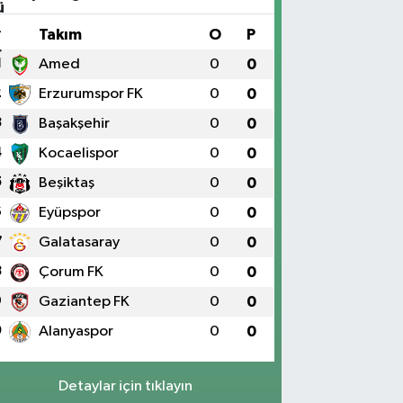
#
Takım
O
P
1
Amed
0
0
2
Erzurumspor FK
0
0
3
Başakşehir
0
0
4
Kocaelispor
0
0
5
Beşiktaş
0
0
6
Eyüpspor
0
0
7
Galatasaray
0
0
8
Çorum FK
0
0
9
Gaziantep FK
0
0
0
Alanyaspor
0
0
Detaylar için tıklayın