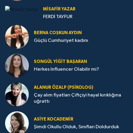
MISAFIR YAZAR
FERDİ TAYFUR
BERNA COŞKUN AYDIN
Güçlü Cumhuriyet kadını
SONGÜL YIĞIT BAŞARAN
Herkes Influencer Olabilir mi?
ALANUR ÖZALP (PSIKOLOG)
Çay alım fiyatları Çiftçiyi hayal kırıklığına
uğrattı
ASIYE KOCADEMİR
Şimdi Okullu Olduk, Sınıfları Doldurduk