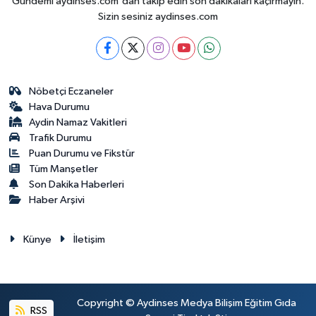
Gündemi aydinses.com'dan takip edin son dakikalari kaçırmayın.
Sizin sesiniz aydinses.com
Nöbetçi Eczaneler
Hava Durumu
Aydin Namaz Vakitleri
Trafik Durumu
Puan Durumu ve Fikstür
Tüm Manşetler
Son Dakika Haberleri
Haber Arşivi
Künye
İletişim
Copyright © Aydinses Medya Bilişim Eğitim Gıda
RSS