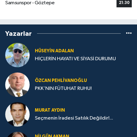
Samsunspor - Göztepe
21:30
Yazarlar
HÜSEYIN ADALAN
HİÇLERİN HAYATI VE SİYASİ DURUMU
ÖZCAN PEHLIVANOĞLU
PKK’NIN FÜTUHAT RUHU!
MURAT AYDIN
Seçmenin İradesi Satılık Değildir!...
NILGÜN AKMAN