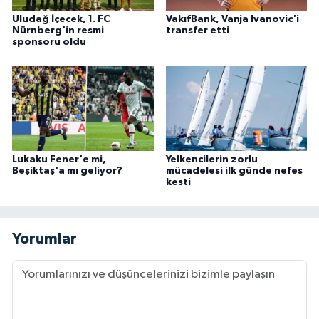
Uludağ İçecek, 1. FC
VakıfBank, Vanja Ivanovic'i
Nürnberg'in resmi
transfer etti
sponsoru oldu
Lukaku Fener'e mi,
Yelkencilerin zorlu
Beşiktaş'a mı geliyor?
mücadelesi ilk günde nefes
kesti
Yorumlar