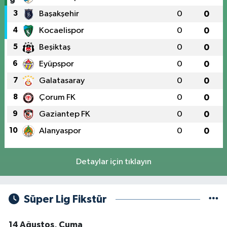
3
Başakşehir
0
0
4
Kocaelispor
0
0
5
Beşiktaş
0
0
6
Eyüpspor
0
0
7
Galatasaray
0
0
8
Çorum FK
0
0
9
Gaziantep FK
0
0
10
Alanyaspor
0
0
Detaylar için tıklayın
Süper Lig Fikstür
14 Ağustos, Cuma