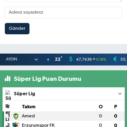
Gönder
°
22
47,7436
55,
0.18
%
Süper Lig Puan Durumu
Süper Lig
#
Takım
O
P
1
Amed
0
0
2
Erzurumspor FK
0
0