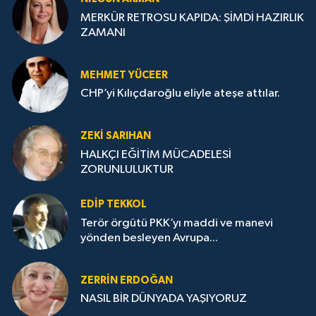
MERKÜR RETROSU KAPIDA: ŞİMDİ HAZIRLIK
ZAMANI
MEHMET YÜCEER
CHP’yi Kılıçdaroğlu eliyle ateşe attılar.
ZEKI SARIHAN
HALKÇI EĞİTİM MÜCADELESİ
ZORUNLULUKTUR
EDIP TEKKOL
Terör örgütü PKK’yı maddi ve manevi
yönden besleyen Avrupa...
ZERRIN ERDOĞAN
NASIL BİR DÜNYADA YAŞIYORUZ