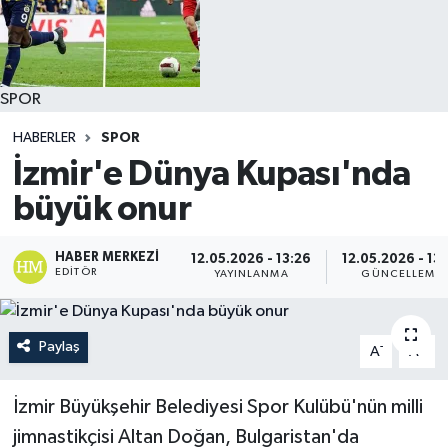
SPOR
HABERLER
SPOR
İzmir'e Dünya Kupası'nda
büyük onur
HABER MERKEZI
12.05.2026 - 13:26
12.05.2026 - 13
EDITÖR
YAYINLANMA
GÜNCELLEME
Paylaş
-
+
A
A
İzmir Büyükşehir Belediyesi Spor Kulübü'nün milli
jimnastikçisi Altan Doğan, Bulgaristan'da