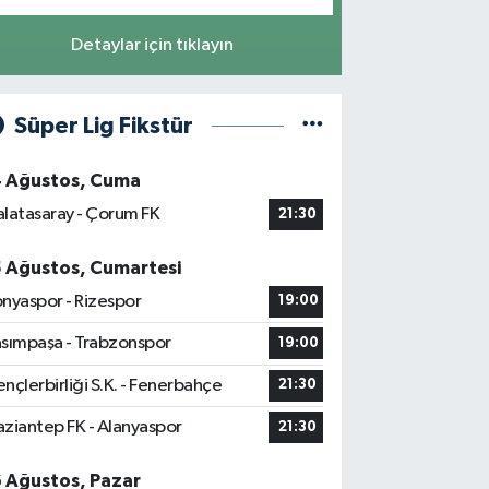
Detaylar için tıklayın
Süper Lig Fikstür
4 Ağustos, Cuma
latasaray - Çorum FK
21:30
5 Ağustos, Cumartesi
nyaspor - Rizespor
19:00
sımpaşa - Trabzonspor
19:00
nçlerbirliği S.K. - Fenerbahçe
21:30
ziantep FK - Alanyaspor
21:30
6 Ağustos, Pazar