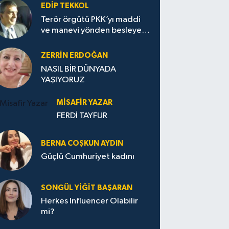
EDIP TEKKOL
Terör örgütü PKK’yı maddi
ve manevi yönden besleyen
Avrupa...
ZERRIN ERDOĞAN
NASIL BİR DÜNYADA
YAŞIYORUZ
MISAFIR YAZAR
FERDİ TAYFUR
BERNA COŞKUN AYDIN
Güçlü Cumhuriyet kadını
SONGÜL YIĞIT BAŞARAN
Herkes Influencer Olabilir
mi?