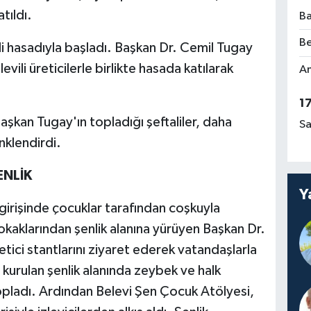
tıldı.
Ba
Be
ali hasadıyla başladı. Başkan Dr. Cemil Tugay
evili üreticilerle birlikte hasada katılarak
Am
1
şkan Tugay'ın topladığı şeftaliler, daha
Sa
nklendirdi.
ENLİK
Y
girişinde çocuklar tarafından coşkuyla
okaklarından şenlik alanına yürüyen Başkan Dr.
tici stantlarını ziyaret ederek vatandaşlarla
 kurulan şenlik alanında zeybek ve halk
opladı. Ardından Belevi Şen Çocuk Atölyesi,