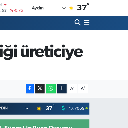
°
R
37
Aydın
69
%0.17
65
%0.01
N
7
%0.02
ALTIN
1
%1.44
iği üreticiye
0
%64
IN
,53
%-0.76
-
+
A
A
°
37
47,7069
55,026
0.17
%
Süper Lig Puan Durumu