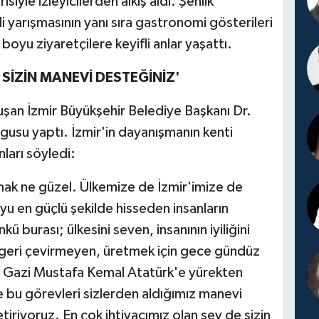
iyle izleyicilerden alkış aldı. Şenlik
 yarışmasının yanı sıra gastronomi gösterileri
n boyu ziyaretçilere keyifli anlar yaşattı.
 SİZİN MANEVİ DESTEĞİNİZ'
onuşan İzmir Büyükşehir Belediye Başkanı Dr.
rgusu yaptı. İzmir'in dayanışmanın kenti
ları söyledi:
lmak ne güzel. Ülkemize de İzmir'imize de
u en güçlü şekilde hisseden insanların
 burası; ülkesini seven, insanının iyiliğini
ni geri çevirmeyen, üretmek için gece gündüz
ve Gazi Mustafa Kemal Atatürk'e yürekten
de bu görevleri sizlerden aldığımız manevi
tiriyoruz. En çok ihtiyacımız olan şey de sizin