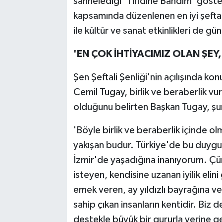
sahnelediği 'Tiridine Bandım' gösteris
kapsamında düzenlenen en iyi şeftali
ile kültür ve sanat etkinlikleri de gü
'EN ÇOK İHTİYACIMIZ OLAN ŞEY,
Şen Şeftali Şenliği'nin açılışında k
Cemil Tugay, birlik ve beraberlik vu
olduğunu belirten Başkan Tugay, şun
'Böyle birlik ve beraberlik içinde o
yakışan budur. Türkiye'de bu duyguy
İzmir'de yaşadığına inanıyorum. Çünkü
isteyen, kendisine uzanan iyilik eli
emek veren, ay yıldızlı bayrağına 
sahip çıkan insanların kentidir. Biz 
destekle büyük bir gururla yerine ge