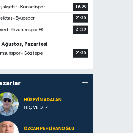
şakşehir - Kocaelispor
19:00
şiktaş - Eyüpspor
21:30
ed - Erzurumspor FK
21:30
7 Ağustos, Pazartesi
msunspor - Göztepe
21:30
azarlar
HÜSEYIN ADALAN
HİÇ VE D17
ÖZCAN PEHLIVANOĞLU