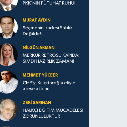
PKK’NIN FÜTUHAT RUHU!
MURAT AYDIN
Seçmenin İradesi Satılık
Değildir!...
NILGÜN AKMAN
MERKÜR RETROSU KAPIDA:
ŞİMDİ HAZIRLIK ZAMANI
MEHMET YÜCEER
CHP’yi Kılıçdaroğlu eliyle
ateşe attılar.
ZEKI SARIHAN
HALKÇI EĞİTİM MÜCADELESİ
ZORUNLULUKTUR