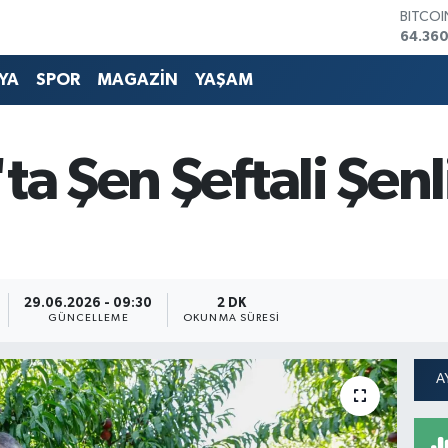
DOLA
47,70
EURO
55,02
YA
SPOR
MAGAZİN
YAŞAM
STERLİ
64,189
GRAM 
6574.8
ta Şen Şeftali Şenl
BİST10
13.887
BITCO
64.360
29.06.2026 - 09:30
2 DK
GÜNCELLEME
OKUNMA SÜRESI