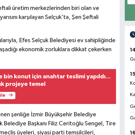
eftali üretim merkezlerinden biri olan ve
 yarısını karşılayan Selçuk'ta, Şen Şeftali
ılarıyla, Efes Selçuk Belediyesi ev sahipliğinde
n yaşadığı ekonomik zorluklara dikkat çekerken
1
Ga
1
bin konut için anahtar teslimi yapıldı...
Ko
uk projeye temel
Ka
üle
Ge
nen şenliğe İzmir Büyükşehir Belediye
Ga
 Belediye Başkanı Filiz Ceritoğlu Sengel, Tire
lis üyeleri, siyasi parti temsilcileri,
1