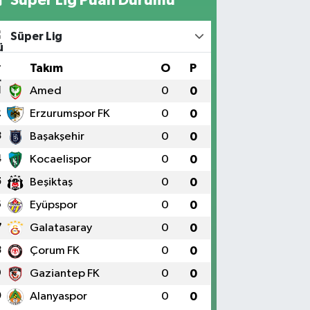
Süper Lig
#
Takım
O
P
1
Amed
0
0
2
Erzurumspor FK
0
0
3
Başakşehir
0
0
4
Kocaelispor
0
0
5
Beşiktaş
0
0
6
Eyüpspor
0
0
7
Galatasaray
0
0
8
Çorum FK
0
0
9
Gaziantep FK
0
0
0
Alanyaspor
0
0