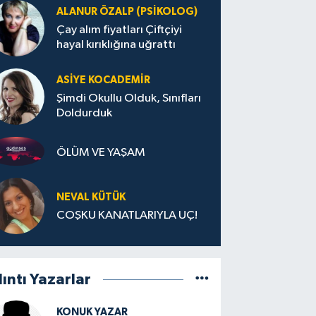
ALANUR ÖZALP (PSIKOLOG)
Çay alım fiyatları Çiftçiyi
hayal kırıklığına uğrattı
ASIYE KOCADEMİR
Şimdi Okullu Olduk, Sınıfları
Doldurduk
ÖLÜM VE YAŞAM
NEVAL KÜTÜK
COŞKU KANATLARIYLA UÇ!
lıntı Yazarlar
KONUK YAZAR