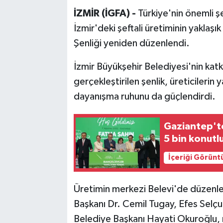
İZMİR (İGFA) -
Türkiye'nin önemli ş
İzmir'deki şeftali üretiminin yaklaşık
Şenliği yeniden düzenlendi.
İzmir Büyükşehir Belediyesi'nin katk
gerçekleştirilen şenlik, üreticileri
dayanışma ruhunu da güçlendirdi.
Gaziantep'te 
5 bin konutl
İçeriği Görünt
Üretimin merkezi Belevi'de düzenle
Başkanı Dr. Cemil Tugay, Efes Selçuk
Belediye Başkanı Hayati Okuroğlu, mec