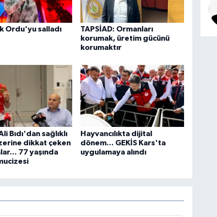
 Ordu'yu salladı
TAPSİAD: Ormanları
korumak, üretim gücünü
korumaktır
 Ali Bıdı'dan sağlıklı
Hayvancılıkta dijital
erine dikkat çeken
dönem... GEKİS Kars'ta
lar... 77 yaşında
uygulamaya alındı
mucizesi