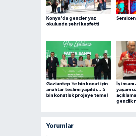
Konya'da gençler yaz
Semicenk
okulunda şehri keşfetti
Gaziantep'te bin konut için
İş insanı
anahtar teslimi yapıldı... 5
yaşam üz
bin konutluk projeye temel
açıklama
gençlik 
Yorumlar