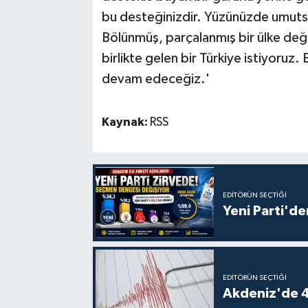
bu desteğinizdir. Yüzünüzde umutsu
Bölünmüş, parçalanmış bir ülke deği
birlikte gelen bir Türkiye istiyoruz
devam edeceğiz.'
Kaynak:
RSS
EDITÖRÜN SEÇTIĞI
Yeni Parti'de
EDITÖRÜN SEÇTIĞI
Akdeniz'de 