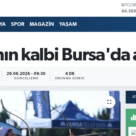
DOLA
47,70
EURO
55,02
YA
SPOR
MAGAZİN
YAŞAM
STERLİ
64,189
GRAM 
6574.8
ın kalbi Bursa'da a
BİST10
13.887
BITCO
64.360
29.06.2026 - 09:30
4 DK
GÜNCELLEME
OKUNMA SÜRESI