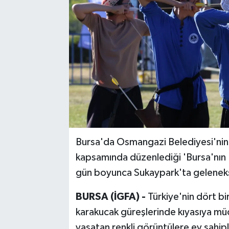
Bursa'da Osmangazi Belediyesi'nin Bu
kapsamında düzenlediği 'Bursa'nın Fe
gün boyunca Sukaypark'ta gelenekse
BURSA (İGFA) -
Türkiye'nin dört b
karakucak güreşlerinde kıyasıya müc
yaşatan renkli görüntülere ev sahipl