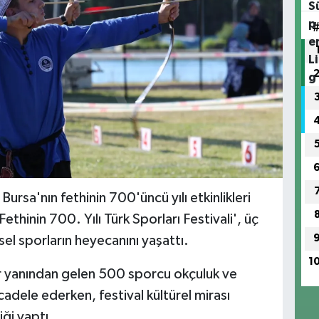
rsa'nın fethinin 700'üncü yılı etkinlikleri
thinin 700. Yılı Türk Sporları Festivali', üç
l sporların heyecanını yaşattı.
1
ir yanından gelen 500 sporcu okçuluk ve
adele ederken, festival kültürel mirası
iği yaptı.