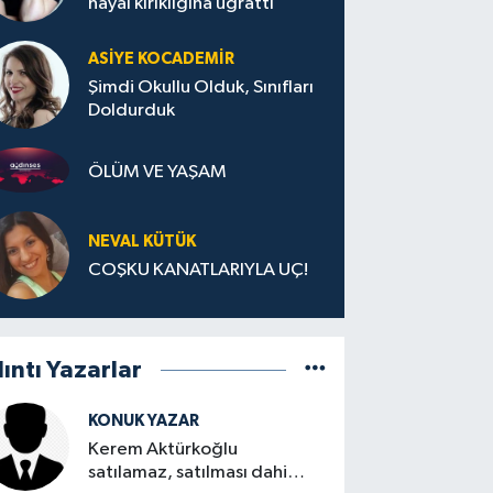
hayal kırıklığına uğrattı
ASIYE KOCADEMİR
Şimdi Okullu Olduk, Sınıfları
Doldurduk
ÖLÜM VE YAŞAM
NEVAL KÜTÜK
COŞKU KANATLARIYLA UÇ!
lıntı Yazarlar
KONUK YAZAR
Kerem Aktürkoğlu
satılamaz, satılması dahi