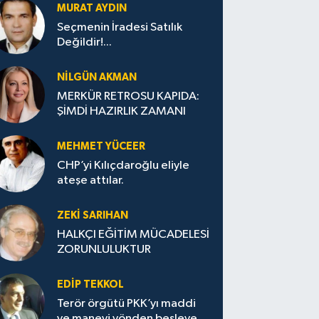
MURAT AYDIN
Seçmenin İradesi Satılık
Değildir!...
NILGÜN AKMAN
MERKÜR RETROSU KAPIDA:
ŞİMDİ HAZIRLIK ZAMANI
MEHMET YÜCEER
CHP’yi Kılıçdaroğlu eliyle
ateşe attılar.
ZEKI SARIHAN
HALKÇI EĞİTİM MÜCADELESİ
ZORUNLULUKTUR
EDIP TEKKOL
Terör örgütü PKK’yı maddi
ve manevi yönden besleyen