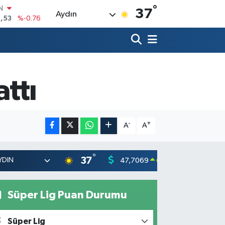
°
R
37
Aydın
69
%0.17
65
%0.01
N
7
%0.02
ALTIN
1
%1.44
ttı
0
%64
IN
,53
%-0.76
-
+
A
A
°
37
47,7069
55,026
0.17
%
Süper Lig Puan Durumu
Süper Lig