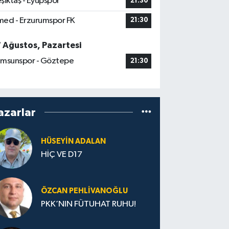
şiktaş - Eyüpspor
21:30
ed - Erzurumspor FK
21:30
7 Ağustos, Pazartesi
msunspor - Göztepe
21:30
azarlar
HÜSEYIN ADALAN
HİÇ VE D17
ÖZCAN PEHLIVANOĞLU
PKK’NIN FÜTUHAT RUHU!