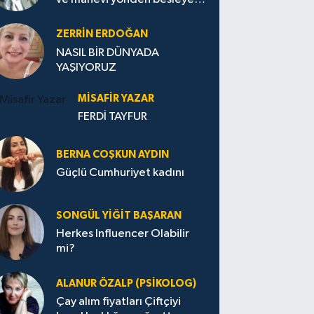
Avrupa...
ZERRIN ERDOĞAN
NASIL BİR DÜNYADA
YAŞIYORUZ
MISAFIR YAZAR
FERDİ TAYFUR
BERNA COŞKUN AYDIN
Güçlü Cumhuriyet kadını
SONGÜL YIĞIT BAŞARAN
Herkes Influencer Olabilir
mi?
ALANUR ÖZALP (PSIKOLOG)
Çay alım fiyatları Çiftçiyi