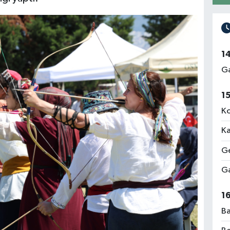
1
Ga
1
Ko
Ka
Ge
Ga
1
Ba