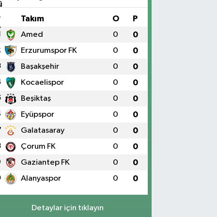
#
Takım
O
P
1
Amed
0
0
2
Erzurumspor FK
0
0
3
Başakşehir
0
0
4
Kocaelispor
0
0
5
Beşiktaş
0
0
6
Eyüpspor
0
0
7
Galatasaray
0
0
8
Çorum FK
0
0
9
Gaziantep FK
0
0
0
Alanyaspor
0
0
Detaylar için tıklayın