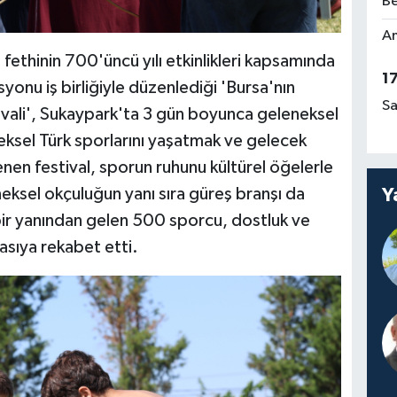
Be
Am
fethinin 700'üncü yılı etkinlikleri kapsamında
1
onu iş birliğiyle düzenlediği 'Bursa'nın
Sa
tivali', Sukaypark'ta 3 gün boyunca geleneksel
eksel Türk sporlarını yaşatmak ve gelecek
nen festival, sporun ruhunu kültürel öğelerle
Y
eksel okçuluğun yanı sıra güreş branşı da
bir yanından gelen 500 sporcu, dostluk ve
yasıya rekabet etti.