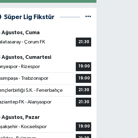
Süper Lig Fikstür
4 Ağustos, Cuma
latasaray - Çorum FK
21:30
5 Ağustos, Cumartesi
nyaspor - Rizespor
19:00
sımpaşa - Trabzonspor
19:00
nçlerbirliği S.K. - Fenerbahçe
21:30
ziantep FK - Alanyaspor
21:30
6 Ağustos, Pazar
şakşehir - Kocaelispor
19:00