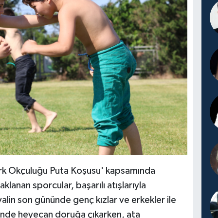
rk Okçuluğu Puta Koşusu' kapsamında
lanan sporcular, başarılı atışlarıyla
ivalin son gününde genç kızlar ve erkekler ile
rinde heyecan doruğa çıkarken, ata