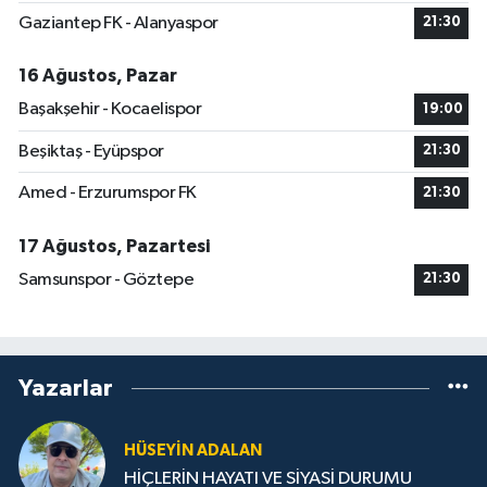
Gaziantep FK - Alanyaspor
21:30
16 Ağustos, Pazar
Başakşehir - Kocaelispor
19:00
Beşiktaş - Eyüpspor
21:30
Amed - Erzurumspor FK
21:30
17 Ağustos, Pazartesi
Samsunspor - Göztepe
21:30
Yazarlar
HÜSEYIN ADALAN
HİÇLERİN HAYATI VE SİYASİ DURUMU