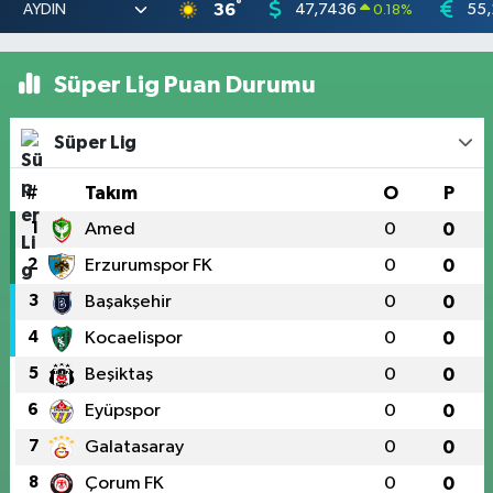
°
36
47,7436
55,
0.18
%
Süper Lig Puan Durumu
Süper Lig
#
Takım
O
P
1
Amed
0
0
2
Erzurumspor FK
0
0
3
Başakşehir
0
0
4
Kocaelispor
0
0
5
Beşiktaş
0
0
6
Eyüpspor
0
0
7
Galatasaray
0
0
8
Çorum FK
0
0