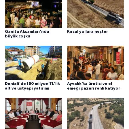
Ganita Akşamları'nda
Kırsal yollara neşter
büyük coşku
Denizli'de 160 milyon TL'lik
Ayvalık'ta üretici ve el
alt ve üstyapı yatırımı
emeği pazarı renk katıyor