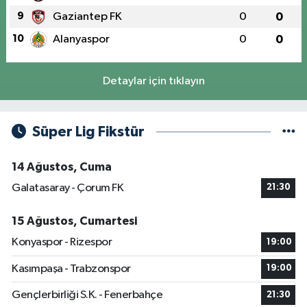
9
Gaziantep FK
0
0
10
Alanyaspor
0
0
Detaylar için tıklayın
Süper Lig Fikstür
14 Ağustos, Cuma
Galatasaray - Çorum FK
21:30
15 Ağustos, Cumartesi
Konyaspor - Rizespor
19:00
Kasımpaşa - Trabzonspor
19:00
Gençlerbirliği S.K. - Fenerbahçe
21:30