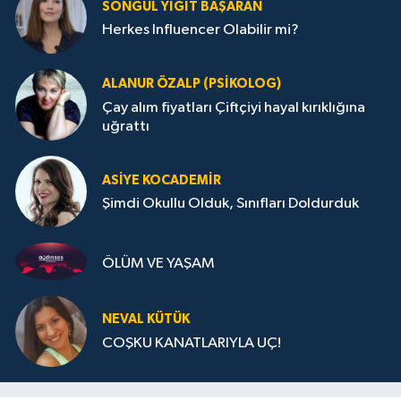
SONGÜL YIĞIT BAŞARAN
Herkes Influencer Olabilir mi?
ALANUR ÖZALP (PSIKOLOG)
Çay alım fiyatları Çiftçiyi hayal kırıklığına
uğrattı
ASIYE KOCADEMİR
Şimdi Okullu Olduk, Sınıfları Doldurduk
ÖLÜM VE YAŞAM
NEVAL KÜTÜK
COŞKU KANATLARIYLA UÇ!