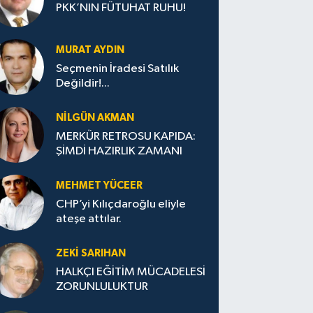
PKK’NIN FÜTUHAT RUHU!
MURAT AYDIN
Seçmenin İradesi Satılık
Değildir!...
NILGÜN AKMAN
MERKÜR RETROSU KAPIDA:
ŞİMDİ HAZIRLIK ZAMANI
MEHMET YÜCEER
CHP’yi Kılıçdaroğlu eliyle
ateşe attılar.
ZEKI SARIHAN
HALKÇI EĞİTİM MÜCADELESİ
ZORUNLULUKTUR