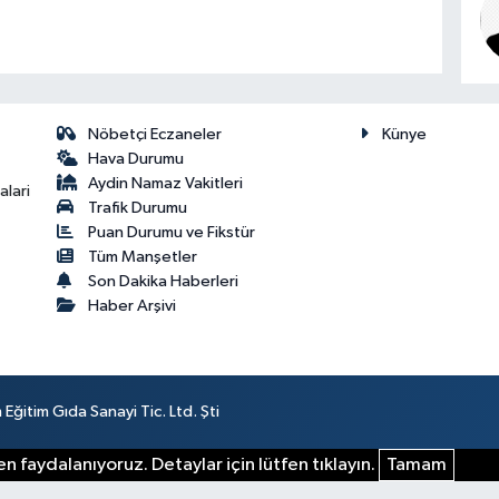
Nöbetçi Eczaneler
Künye
Hava Durumu
Aydin Namaz Vakitleri
lari
Trafik Durumu
Puan Durumu ve Fikstür
Tüm Manşetler
Son Dakika Haberleri
Haber Arşivi
ğitim Gıda Sanayi Tic. Ltd. Şti
n faydalanıyoruz. Detaylar için lütfen tıklayın.
Tamam