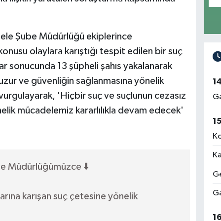
ele Şube Müdürlüğü ekiplerince
nusu olaylara karıştığı tespit edilen bir suç
lar sonucunda 13 şüpheli şahıs yakalanarak
 huzur ve güvenliğin sağlanmasına yönelik
1
vurgulayarak, 'Hiçbir suç ve suçlunun cezasız
Ga
önelik mücadelemiz kararlılıkla devam edecek'
1
Ko
Ka
be Müdürlüğümüzce ⬇️
Ge
Ga
larına karışan suç çetesine yönelik
1