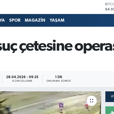
DOL
47,7
EUR
55,2
YA
SPOR
MAGAZİN
YAŞAM
STER
64,4
GRAM
6660
suç çetesine opera
BİST
13.7
BITC
64.9
28.04.2026 - 09:25
1 DK
GÜNCELLEME
OKUNMA SÜRESI