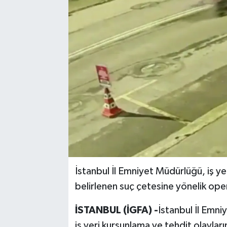
İstanbul İl Emniyet Müdürlüğü, iş yer
belirlenen suç çetesine yönelik ope
İSTANBUL (İGFA) -
İstanbul İl Emn
iş yeri kurşunlama ve tehdit olaylar