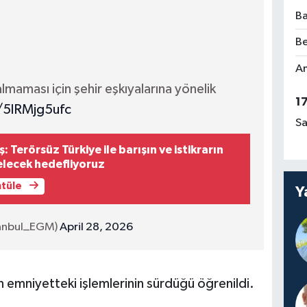
Ba
Be
Am
lmaması için şehir eşkıyalarına yönelik
1
/5lRMjg5ufc
Sa
 Terörsüz Türkiye ile barışın ve istikrarın
elecek hedefliyoruz
ntüle
Y
tanbul_EGM)
April 28, 2026
 emniyetteki işlemlerinin sürdüğü öğrenildi.