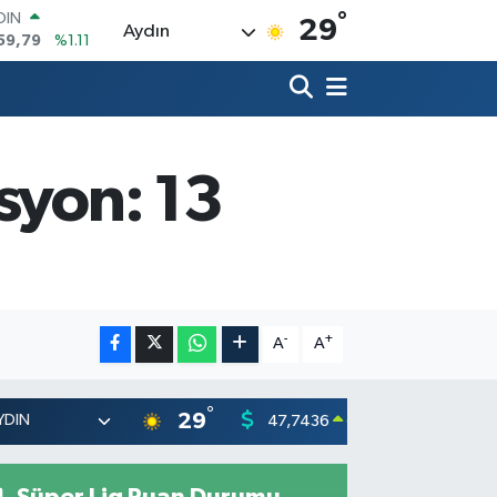
°
AR
29
Aydın
436
%0.18
O
510
%0.32
LİN
811
%0.38
 ALTIN
.55
%0.03
syon: 13
100
79
%-14
OIN
59,79
%1.11
-
+
A
A
°
29
47,7436
55,251
0.18
%
Süper Lig Puan Durumu