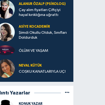
ALANUR ÖZALP (PSIKOLOG)
Çay alım fiyatları Çiftçiyi
hayal kırıklığına uğrattı
ASIYE KOCADEMİR
Şimdi Okullu Olduk, Sınıfları
Doldurduk
ÖLÜM VE YAŞAM
NEVAL KÜTÜK
COŞKU KANATLARIYLA UÇ!
lıntı Yazarlar
KONUK YAZAR