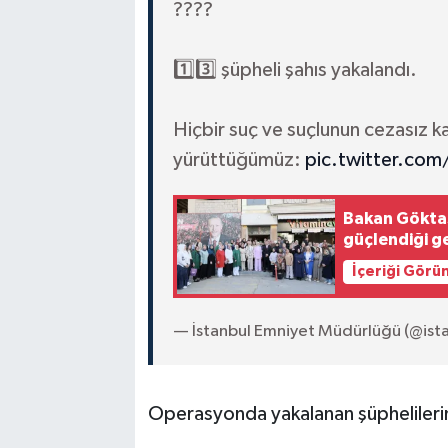
????
1️⃣3️⃣ şüpheli şahıs yakalandı.
Hiçbir suç ve suçlunun cezasız ka
yürüttüğümüz:
pic.twitter.com
Bakan Göktaş:
güçlendiği g
İçeriği Görü
— İstanbul Emniyet Müdürlüğü (@is
Operasyonda yakalanan şüphelilerin