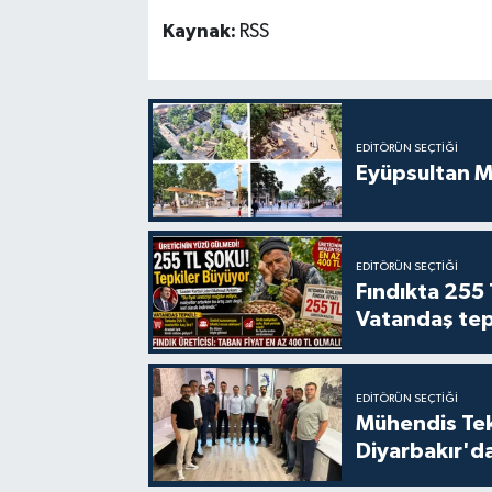
Kaynak:
RSS
EDITÖRÜN SEÇTIĞI
Eyüpsultan M
EDITÖRÜN SEÇTIĞI
Fındıkta 255 
Vatandaş tepk
EDITÖRÜN SEÇTIĞI
Mühendis Tek-
Diyarbakır'da