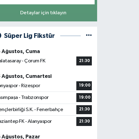
Detaylar için tıklayın
Süper Lig Fikstür
4 Ağustos, Cuma
latasaray - Çorum FK
21:30
5 Ağustos, Cumartesi
nyaspor - Rizespor
19:00
sımpaşa - Trabzonspor
19:00
nçlerbirliği S.K. - Fenerbahçe
21:30
ziantep FK - Alanyaspor
21:30
6 Ağustos, Pazar