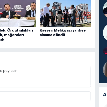
lek: Örgüt silahları
Kayseri Melikgazi şantiye
k, mağaraları
alanına döndü
cak
A