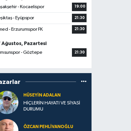
şakşehir - Kocaelispor
19:00
şiktaş - Eyüpspor
21:30
ed - Erzurumspor FK
21:30
7 Ağustos, Pazartesi
msunspor - Göztepe
21:30
azarlar
HÜSEYIN ADALAN
HİÇLERİN HAYATI VE SİYASİ
DURUMU
ÖZCAN PEHLIVANOĞLU