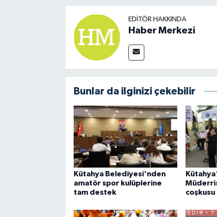
EDITÖR HAKKINDA
Haber Merkezi
Bunlar da ilginizi çekebilir
Kütahya Belediyesi'nden
Kütahya
amatör spor kulüplerine
Müderris
tam destek
coşkusu