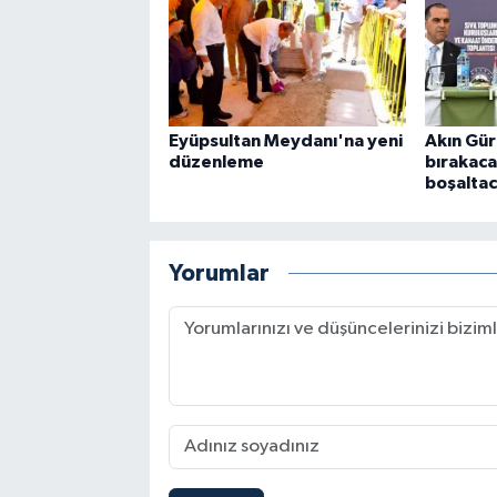
Eyüpsultan Meydanı'na yeni
Akın Gür
düzenleme
bırakaca
boşalta
Yorumlar