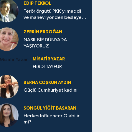
EDIP TEKKOL
Terör örgütü PKK’yı maddi
ve manevi yönden besleyen
Avrupa...
ZERRIN ERDOĞAN
NASIL BİR DÜNYADA
YAŞIYORUZ
MISAFIR YAZAR
FERDİ TAYFUR
BERNA COŞKUN AYDIN
Güçlü Cumhuriyet kadını
SONGÜL YIĞIT BAŞARAN
Herkes Influencer Olabilir
mi?