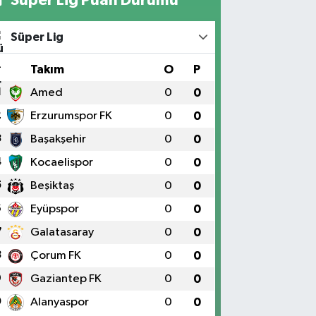
Süper Lig
#
Takım
O
P
1
Amed
0
0
2
Erzurumspor FK
0
0
3
Başakşehir
0
0
4
Kocaelispor
0
0
5
Beşiktaş
0
0
6
Eyüpspor
0
0
7
Galatasaray
0
0
8
Çorum FK
0
0
9
Gaziantep FK
0
0
0
Alanyaspor
0
0