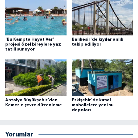
'Bu Kampta Hayat Var'
Balıkesir'de kıyılar anlık
projesi özel bireylere yaz
takip ediliyor
tatili sunuyor
Antalya Büyükşehir'den
Eskişehir'de kırsal
Kemer'e çevre düzenleme
mahallelere yeni su
depoları
Yorumlar