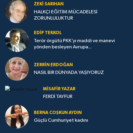
ZEKI SARIHAN
HALKÇI EĞİTİM MÜCADELESİ
ZORUNLULUKTUR
EDIP TEKKOL
Terör örgütü PKK’yı maddi ve manevi
yönden besleyen Avrupa...
ZERRIN ERDOĞAN
NASIL BİR DÜNYADA YAŞIYORUZ
MISAFIR YAZAR
FERDİ TAYFUR
BERNA COŞKUN AYDIN
Güçlü Cumhuriyet kadını