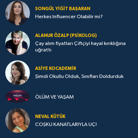
SONGÜL YIĞIT BAŞARAN
Herkes Influencer Olabilir mi?
ALANUR ÖZALP (PSIKOLOG)
Çay alım fiyatları Çiftçiyi hayal kırıklığına
uğrattı
ASIYE KOCADEMİR
Şimdi Okullu Olduk, Sınıfları Doldurduk
ÖLÜM VE YAŞAM
NEVAL KÜTÜK
COŞKU KANATLARIYLA UÇ!