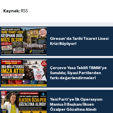
Kaynak:
RSS
Giresun'da Tarihi Ticaret Lisesi
Krizi Büyüyor!
Çerçeve Yasa Teklifi TBMM’ye
Sunuldu; Siyasi Partilerden
farkı değerlendirmeler!
Yeni Parti'ye İlk Operasyon:
Manisa İl Başkanı İlksen
Özalper Gözaltına Alındı