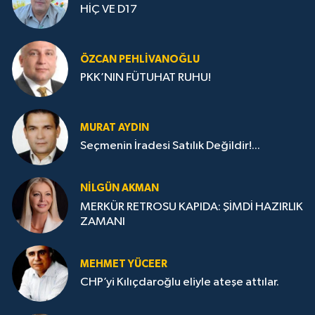
HİÇ VE D17
ÖZCAN PEHLIVANOĞLU
PKK’NIN FÜTUHAT RUHU!
MURAT AYDIN
Seçmenin İradesi Satılık Değildir!...
NILGÜN AKMAN
MERKÜR RETROSU KAPIDA: ŞİMDİ HAZIRLIK
ZAMANI
MEHMET YÜCEER
CHP’yi Kılıçdaroğlu eliyle ateşe attılar.