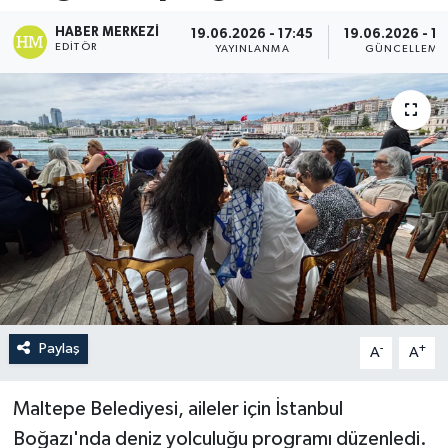
HABER MERKEZI
19.06.2026 - 17:45
19.06.2026 - 17
EDITÖR
YAYINLANMA
GÜNCELLEME
Paylaş
-
+
A
A
Maltepe Belediyesi, aileler için İstanbul
Boğazı'nda deniz yolculuğu programı düzenledi.