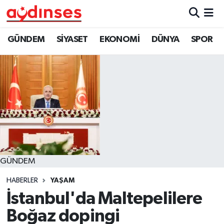
GÜNDEM
Nöbetçi Eczaneler
GÜNDEM
SİYASET
EKONOMİ
DÜNYA
SPOR
SİYASET
Hava Durumu
EKONOMİ
Aydin Namaz Vakitleri
DÜNYA
Trafik Durumu
SPOR
Süper Lig Puan Durumu ve Fikstür
GÜNDEM
MAGAZİN
Tüm Manşetler
HABERLER
YAŞAM
YAŞAM
Son Dakika Haberleri
İstanbul'da Maltepelilere
Boğaz dopingi
Haber Arşivi