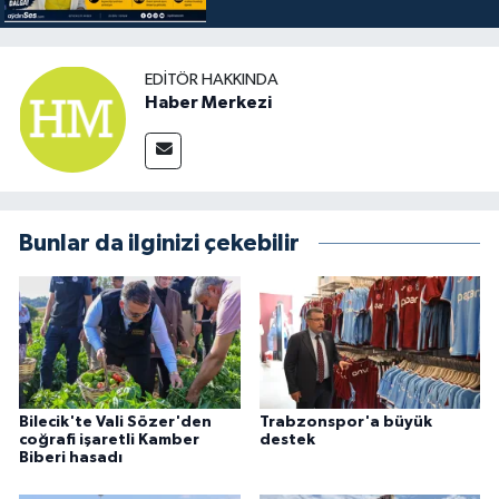
EDITÖR HAKKINDA
Haber Merkezi
Bunlar da ilginizi çekebilir
Bilecik'te Vali Sözer'den
Trabzonspor'a büyük
coğrafi işaretli Kamber
destek
Biberi hasadı