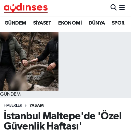
GÜNDEM
Nöbetçi Eczaneler
GÜNDEM
SİYASET
EKONOMİ
DÜNYA
SPOR
SİYASET
Hava Durumu
EKONOMİ
Aydin Namaz Vakitleri
DÜNYA
Trafik Durumu
SPOR
Süper Lig Puan Durumu ve Fikstür
GÜNDEM
MAGAZİN
Tüm Manşetler
HABERLER
YAŞAM
YAŞAM
Son Dakika Haberleri
İstanbul Maltepe'de 'Özel
Güvenlik Haftası'
Haber Arşivi