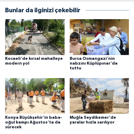
Bunlar da ilginizi çekebilir
Kocaeli'de kırsal mahalleye
Bursa Osmangazi'nin
modern yol
nabzını Küplüpınar'da
tuttu
Konya Büyükşehir'in baba-
Muğla Seydikemer'de
oğul kampı Ağustos'ta da
yaralar hızla sarılıyor
sürecek