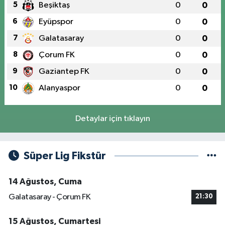
5
Beşiktaş
0
0
6
Eyüpspor
0
0
7
Galatasaray
0
0
8
Çorum FK
0
0
9
Gaziantep FK
0
0
10
Alanyaspor
0
0
Detaylar için tıklayın
Süper Lig Fikstür
14 Ağustos, Cuma
Galatasaray - Çorum FK
21:30
15 Ağustos, Cumartesi