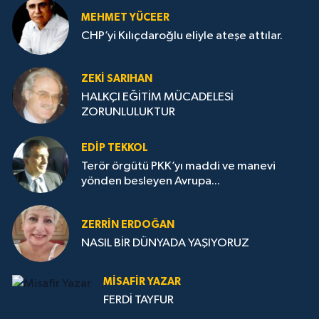
MEHMET YÜCEER
CHP’yi Kılıçdaroğlu eliyle ateşe attılar.
ZEKI SARIHAN
HALKÇI EĞİTİM MÜCADELESİ
ZORUNLULUKTUR
EDIP TEKKOL
Terör örgütü PKK’yı maddi ve manevi
yönden besleyen Avrupa...
ZERRIN ERDOĞAN
NASIL BİR DÜNYADA YAŞIYORUZ
MISAFIR YAZAR
FERDİ TAYFUR