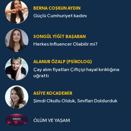
BERNA COŞKUN AYDIN
Güçlü Cumhuriyet kadını
SONGÜL YIĞIT BAŞARAN
Herkes Influencer Olabilir mi?
ALANUR ÖZALP (PSIKOLOG)
Çay alım fiyatları Çiftçiyi hayal kırıklığına
uğrattı
ASIYE KOCADEMİR
Şimdi Okullu Olduk, Sınıfları Doldurduk
ÖLÜM VE YAŞAM