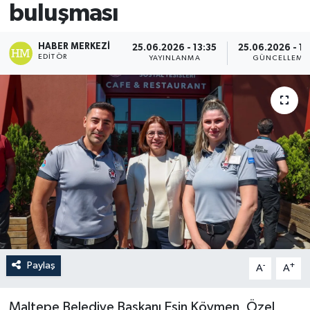
buluşması
HABER MERKEZI
25.06.2026 - 13:35
25.06.2026 - 13
EDITÖR
YAYINLANMA
GÜNCELLEME
Paylaş
-
+
A
A
Maltepe Belediye Başkanı Esin Köymen, Özel