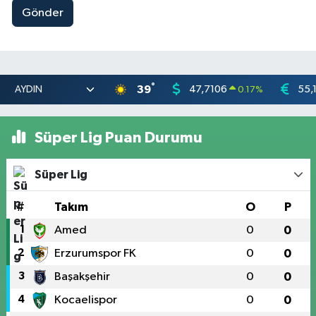
Gönder
°
39
47,7106
55,
0.17
%
Süper Lig Puan Durumu
Süper Lig
#
Takım
O
P
1
Amed
0
0
2
Erzurumspor FK
0
0
3
Başakşehir
0
0
4
Kocaelispor
0
0