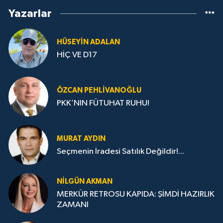
Yazarlar
HÜSEYIN ADALAN
HİÇ VE D17
ÖZCAN PEHLIVANOĞLU
PKK’NIN FÜTUHAT RUHU!
MURAT AYDIN
Seçmenin İradesi Satılık Değildir!...
NILGÜN AKMAN
MERKÜR RETROSU KAPIDA: ŞİMDİ HAZIRLIK
ZAMANI