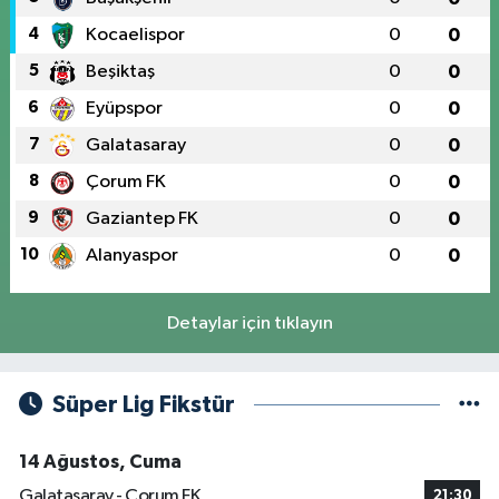
4
Kocaelispor
0
0
5
Beşiktaş
0
0
6
Eyüpspor
0
0
7
Galatasaray
0
0
8
Çorum FK
0
0
9
Gaziantep FK
0
0
10
Alanyaspor
0
0
Detaylar için tıklayın
Süper Lig Fikstür
14 Ağustos, Cuma
Galatasaray - Çorum FK
21:30