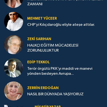
ZAMANI
MEHMET YÜCEER
CHP’yi Kılıçdaroğlu eliyle ateşe attılar.
ZEKI SARIHAN
HALKÇI EĞİTİM MÜCADELESİ
ZORUNLULUKTUR
EDIP TEKKOL
Terör örgütü PKK’yı maddi ve manevi
yönden besleyen Avrupa...
ZERRIN ERDOĞAN
NASIL BİR DÜNYADA YAŞIYORUZ