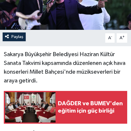
Paylaş
-
+
A
A
Sakarya Büyükşehir Belediyesi Haziran Kültür
Sanata Takvimi kapsamında düzenlenen açık hava
konserleri Millet Bahçesi'nde müzikseverleri bir
araya getirdi.
DAĞDER ve BUMEV'den
eğitim için güç birliği