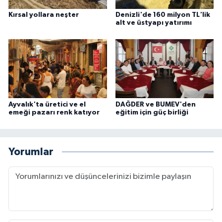
Kırsal yollara neşter
Denizli'de 160 milyon TL'lik
alt ve üstyapı yatırımı
Ayvalık'ta üretici ve el
DAĞDER ve BUMEV'den
emeği pazarı renk katıyor
eğitim için güç birliği
Yorumlar