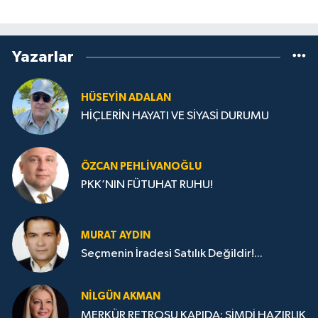
Yazarlar
HÜSEYIN ADALAN
HİÇLERİN HAYATI VE SİYASİ DURUMU
ÖZCAN PEHLIVANOĞLU
PKK’NIN FÜTUHAT RUHU!
MURAT AYDIN
Seçmenin İradesi Satılık Değildir!...
NILGÜN AKMAN
MERKÜR RETROSU KAPIDA: ŞİMDİ HAZIRLIK