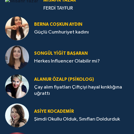
MISAFIR YAZAR
FERDİ TAYFUR
BERNA COŞKUN AYDIN
Güçlü Cumhuriyet kadını
SONGÜL YIĞIT BAŞARAN
Herkes Influencer Olabilir mi?
ALANUR ÖZALP (PSIKOLOG)
Çay alım fiyatları Çiftçiyi hayal kırıklığına
uğrattı
ASIYE KOCADEMİR
Şimdi Okullu Olduk, Sınıfları Doldurduk