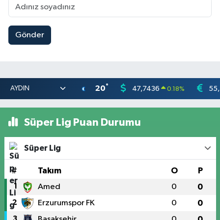
Gönder
°
20
47,7436
55
0.18
%
Süper Lig Puan Durumu
Süper Lig
#
Takım
O
P
1
Amed
0
0
2
Erzurumspor FK
0
0
3
Başakşehir
0
0