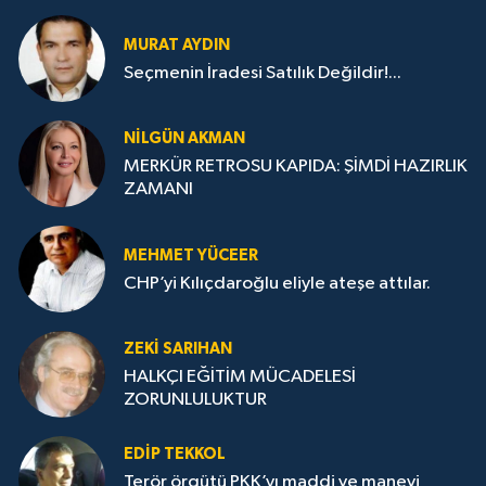
MURAT AYDIN
Seçmenin İradesi Satılık Değildir!...
NILGÜN AKMAN
MERKÜR RETROSU KAPIDA: ŞİMDİ HAZIRLIK
ZAMANI
MEHMET YÜCEER
CHP’yi Kılıçdaroğlu eliyle ateşe attılar.
ZEKI SARIHAN
HALKÇI EĞİTİM MÜCADELESİ
ZORUNLULUKTUR
EDIP TEKKOL
Terör örgütü PKK’yı maddi ve manevi