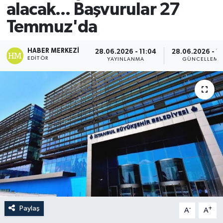
alacak... Başvurular 27
Temmuz'da
HABER MERKEZI
28.06.2026 - 11:04
28.06.2026 - 11
EDITÖR
YAYINLANMA
GÜNCELLEME
Paylaş
-
+
A
A