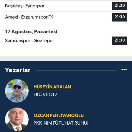
Beşiktaş - Eyüpspor
21:30
Amed - Erzurumspor FK
21:30
17 Ağustos, Pazartesi
Samsunspor - Göztepe
21:30
Yazarlar
HÜSEYIN ADALAN
HİÇ VE D17
ÖZCAN PEHLIVANOĞLU
PKK’NIN FÜTUHAT RUHU!