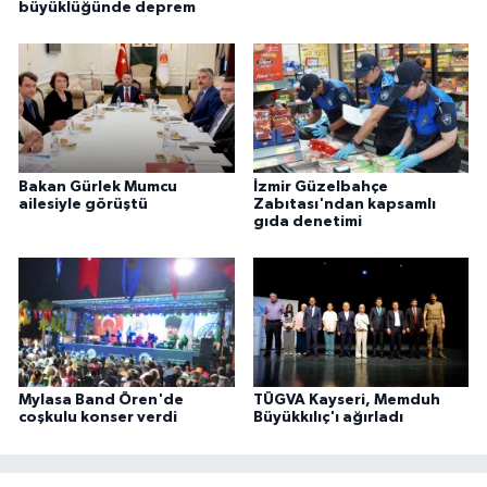
büyüklüğünde deprem
Bakan Gürlek Mumcu
İzmir Güzelbahçe
ailesiyle görüştü
Zabıtası'ndan kapsamlı
gıda denetimi
Mylasa Band Ören'de
TÜGVA Kayseri, Memduh
coşkulu konser verdi
Büyükkılıç'ı ağırladı