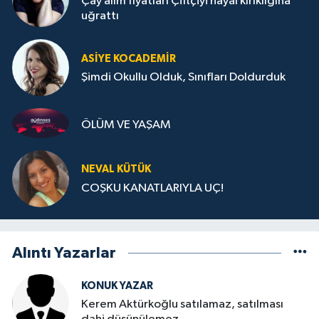
Çay alım fiyatları Çiftçiyi hayal kırıklığına
uğrattı
ASIYE KOCADEMİR
Şimdi Okullu Olduk, Sınıfları Doldurduk
ÖLÜM VE YAŞAM
NEVAL KÜTÜK
COŞKU KANATLARIYLA UÇ!
Alıntı Yazarlar
KONUK YAZAR
Kerem Aktürkoğlu satılamaz, satılması