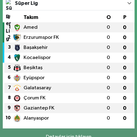
Süper Lig
#
Takım
O
P
1
Amed
0
0
2
Erzurumspor FK
0
0
3
Başakşehir
0
0
4
Kocaelispor
0
0
5
Beşiktaş
0
0
6
Eyüpspor
0
0
7
Galatasaray
0
0
8
Çorum FK
0
0
9
Gaziantep FK
0
0
10
Alanyaspor
0
0
Detaylar için tıklayın