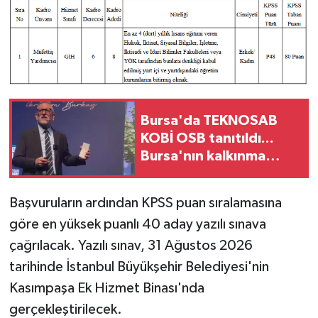
Bursa'da TEKNOSAB
KOBİ OSB tanıtıldı...
Bursa'nın kalkınma
yolculuğunda yeni
dönem
Başvuruların ardından KPSS puan sıralamasına
göre en yüksek puanlı 40 aday yazılı sınava
çağrılacak. Yazılı sınav, 31 Ağustos 2026
tarihinde İstanbul Büyükşehir Belediyesi'nin
Kasımpaşa Ek Hizmet Binası'nda
gerçekleştirilecek.