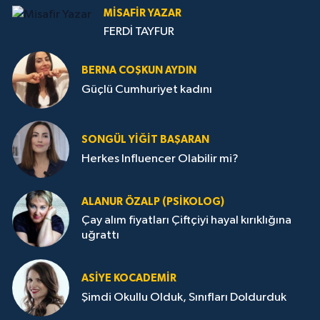
MISAFIR YAZAR
FERDİ TAYFUR
BERNA COŞKUN AYDIN
Güçlü Cumhuriyet kadını
SONGÜL YIĞIT BAŞARAN
Herkes Influencer Olabilir mi?
ALANUR ÖZALP (PSIKOLOG)
Çay alım fiyatları Çiftçiyi hayal kırıklığına
uğrattı
ASIYE KOCADEMİR
Şimdi Okullu Olduk, Sınıfları Doldurduk