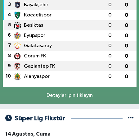
3
Başakşehir
0
0
4
Kocaelispor
0
0
5
Beşiktaş
0
0
6
Eyüpspor
0
0
7
Galatasaray
0
0
8
Çorum FK
0
0
9
Gaziantep FK
0
0
10
Alanyaspor
0
0
Detaylar için tıklayın
Süper Lig Fikstür
14 Ağustos, Cuma