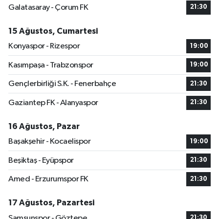
Galatasaray - Çorum FK
21:30
15 Ağustos, Cumartesi
Konyaspor - Rizespor
19:00
Kasımpaşa - Trabzonspor
19:00
Gençlerbirliği S.K. - Fenerbahçe
21:30
Gaziantep FK - Alanyaspor
21:30
16 Ağustos, Pazar
Başakşehir - Kocaelispor
19:00
Beşiktaş - Eyüpspor
21:30
Amed - Erzurumspor FK
21:30
17 Ağustos, Pazartesi
Samsunspor - Göztepe
21:30