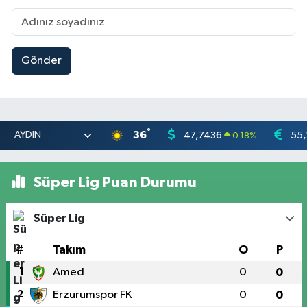
Gönder
°
36
47,7436
55,
0.18
%
Süper Lig Puan Durumu
Süper Lig
#
Takım
O
P
1
Amed
0
0
2
Erzurumspor FK
0
0