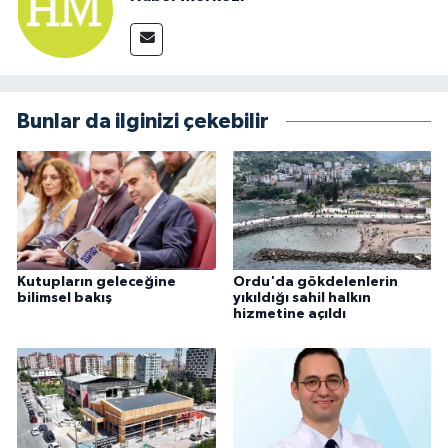
Bunlar da ilginizi çekebilir
Kutupların geleceğine
Ordu'da gökdelenlerin
bilimsel bakış
yıkıldığı sahil halkın
hizmetine açıldı