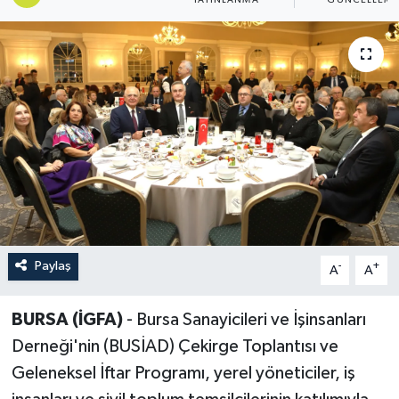
Paylaş
-
+
A
A
BURSA (İGFA)
- Bursa Sanayicileri ve İşinsanları
Derneği'nin (BUSİAD) Çekirge Toplantısı ve
Geleneksel İftar Programı, yerel yöneticiler, iş