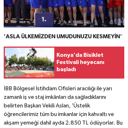
'ASLA ÜLKEMİZDEN UMUDUNUZU KESMEYİN'
Konya'da Bisiklet
Festivali heyecanı
başladı
İBB Bölgesel İstihdam Ofisleri aracılığı ile yarı
zamanlı iş ve staj imkânları da sağladıklarını
belirten Başkan Vekili Aslan, 'Üstelik
öğrencilerimiz tüm bu imkanlar için kahvaltı ve
akşam yemeği dahil ayda 2.850 TL ödüyorlar. Bu