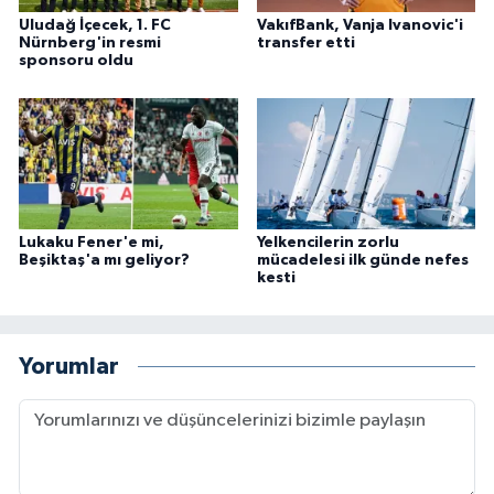
Uludağ İçecek, 1. FC
VakıfBank, Vanja Ivanovic'i
Nürnberg'in resmi
transfer etti
sponsoru oldu
Lukaku Fener'e mi,
Yelkencilerin zorlu
Beşiktaş'a mı geliyor?
mücadelesi ilk günde nefes
kesti
Yorumlar