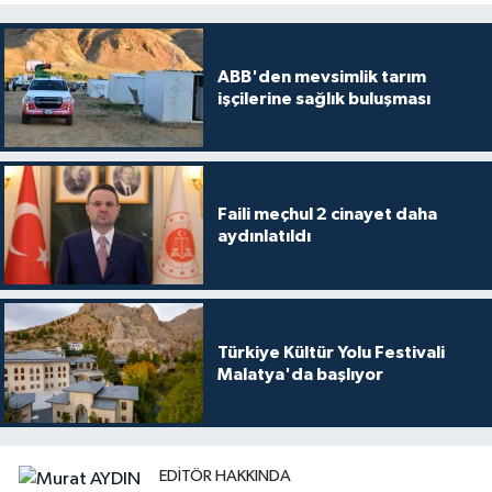
ABB'den mevsimlik tarım
işçilerine sağlık buluşması
Faili meçhul 2 cinayet daha
aydınlatıldı
Türkiye Kültür Yolu Festivali
Malatya'da başlıyor
EDITÖR HAKKINDA