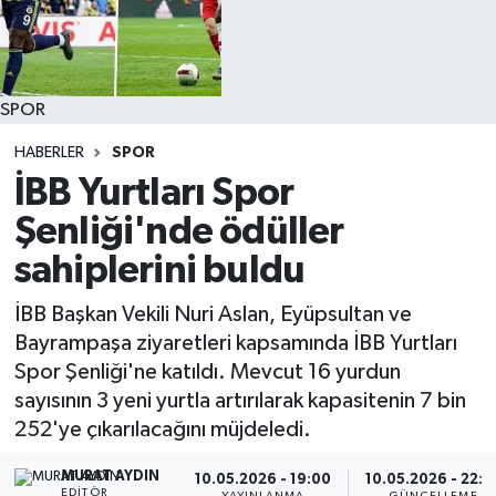
SPOR
HABERLER
SPOR
İBB Yurtları Spor
Şenliği'nde ödüller
sahiplerini buldu
İBB Başkan Vekili Nuri Aslan, Eyüpsultan ve
Bayrampaşa ziyaretleri kapsamında İBB Yurtları
Spor Şenliği'ne katıldı. Mevcut 16 yurdun
sayısının 3 yeni yurtla artırılarak kapasitenin 7 bin
252'ye çıkarılacağını müjdeledi.
MURAT AYDIN
10.05.2026 - 19:00
10.05.2026 - 22:3
EDITÖR
YAYINLANMA
GÜNCELLEME