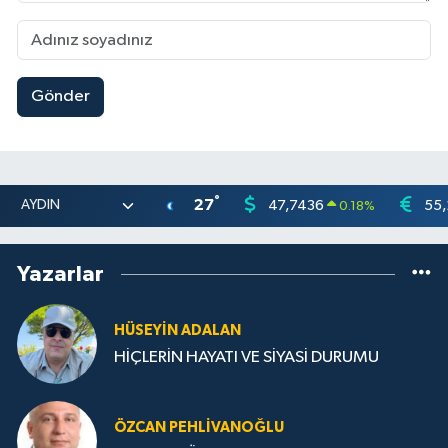
Gönder
°
27
47,7436
55,
0.18
%
Yazarlar
HÜSEYIN ADALAN
HİÇLERİN HAYATI VE SİYASİ DURUMU
ÖZCAN PEHLIVANOĞLU