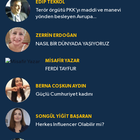
EDIP TEKKOL
Terör örgütü PKK’yı maddi ve manevi
yönden besleyen Avrupa...
ZERRIN ERDOĞAN
NASIL BİR DÜNYADA YAŞIYORUZ
MISAFIR YAZAR
FERDİ TAYFUR
BERNA COŞKUN AYDIN
Güçlü Cumhuriyet kadını
SONGÜL YIĞIT BAŞARAN
Herkes Influencer Olabilir mi?