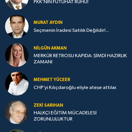
PKK’NIN FÜTUHAT RUHU!
MURAT AYDIN
Seçmenin İradesi Satılık Değildir!...
NILGÜN AKMAN
MERKÜR RETROSU KAPIDA: ŞİMDİ HAZIRLIK
ZAMANI
MEHMET YÜCEER
CHP’yi Kılıçdaroğlu eliyle ateşe attılar.
ZEKI SARIHAN
HALKÇI EĞİTİM MÜCADELESİ
ZORUNLULUKTUR