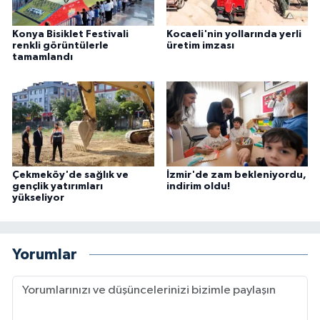
Konya Bisiklet Festivali
Kocaeli'nin yollarında yerli
renkli görüntülerle
üretim imzası
tamamlandı
Çekmeköy'de sağlık ve
İzmir'de zam bekleniyordu,
gençlik yatırımları
indirim oldu!
yükseliyor
Yorumlar