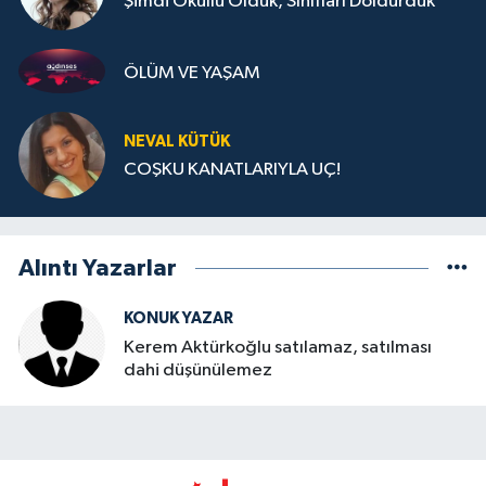
Şimdi Okullu Olduk, Sınıfları Doldurduk
ÖLÜM VE YAŞAM
NEVAL KÜTÜK
COŞKU KANATLARIYLA UÇ!
Alıntı Yazarlar
KONUK YAZAR
Kerem Aktürkoğlu satılamaz, satılması
dahi düşünülemez