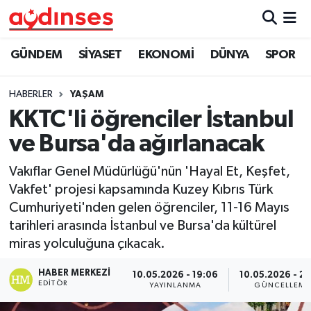
GÜNDEM
Nöbetçi Eczaneler
GÜNDEM
SİYASET
EKONOMİ
DÜNYA
SPOR
SİYASET
Hava Durumu
HABERLER
YAŞAM
KKTC'li öğrenciler İstanbul
EKONOMİ
Aydin Namaz Vakitleri
ve Bursa'da ağırlanacak
DÜNYA
Trafik Durumu
Vakıflar Genel Müdürlüğü'nün 'Hayal Et, Keşfet,
Vakfet' projesi kapsamında Kuzey Kıbrıs Türk
SPOR
Süper Lig Puan Durumu ve Fikstür
Cumhuriyeti'nden gelen öğrenciler, 11-16 Mayıs
tarihleri arasında İstanbul ve Bursa'da kültürel
MAGAZİN
Tüm Manşetler
miras yolculuğuna çıkacak.
YAŞAM
Son Dakika Haberleri
HABER MERKEZI
10.05.2026 - 19:06
10.05.2026 - 22
EDITÖR
YAYINLANMA
GÜNCELLEME
Haber Arşivi