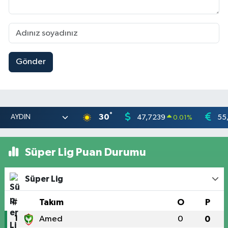
Gönder
°
30
47,7239
55
0.01
%
Süper Lig Puan Durumu
Süper Lig
#
Takım
O
P
1
Amed
0
0