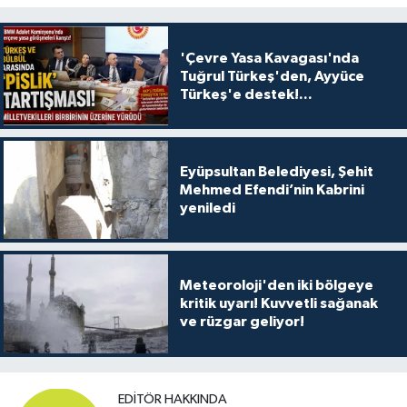
'Çevre Yasa Kavagası'nda
Tuğrul Türkeş'den, Ayyüce
Türkeş'e destek!...
Eyüpsultan Belediyesi, Şehit
Mehmed Efendi’nin Kabrini
yeniledi
Meteoroloji'den iki bölgeye
kritik uyarı! Kuvvetli sağanak
ve rüzgar geliyor!
EDITÖR HAKKINDA