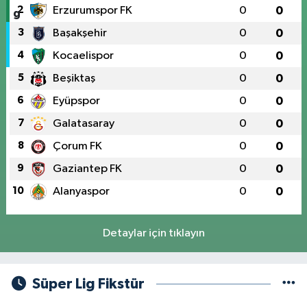
2
Erzurumspor FK
0
0
3
Başakşehir
0
0
4
Kocaelispor
0
0
5
Beşiktaş
0
0
6
Eyüpspor
0
0
7
Galatasaray
0
0
8
Çorum FK
0
0
9
Gaziantep FK
0
0
10
Alanyaspor
0
0
Detaylar için tıklayın
Süper Lig Fikstür