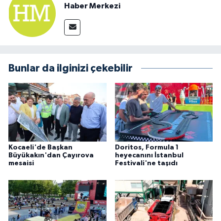
Haber Merkezi
Bunlar da ilginizi çekebilir
Kocaeli'de Başkan
Doritos, Formula 1
Büyükakın'dan Çayırova
heyecanını İstanbul
mesaisi
Festivali'ne taşıdı