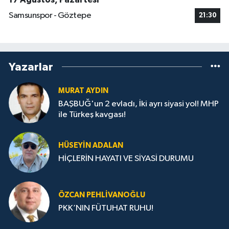
Samsunspor - Göztepe
21:30
Yazarlar
MURAT AYDIN
BAŞBUĞ'un 2 evladı, İki ayrı siyasi yol! MHP
ile Türkeş kavgası!
HÜSEYIN ADALAN
HİÇLERİN HAYATI VE SİYASİ DURUMU
ÖZCAN PEHLIVANOĞLU
PKK’NIN FÜTUHAT RUHU!