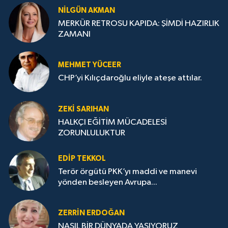
NILGÜN AKMAN
MERKÜR RETROSU KAPIDA: ŞİMDİ HAZIRLIK
ZAMANI
MEHMET YÜCEER
CHP’yi Kılıçdaroğlu eliyle ateşe attılar.
ZEKI SARIHAN
HALKÇI EĞİTİM MÜCADELESİ
ZORUNLULUKTUR
EDIP TEKKOL
Terör örgütü PKK’yı maddi ve manevi
yönden besleyen Avrupa...
ZERRIN ERDOĞAN
NASIL BİR DÜNYADA YAŞIYORUZ