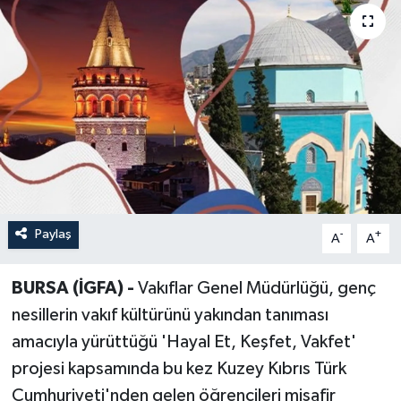
Paylaş
-
+
A
A
BURSA (İGFA) -
Vakıflar Genel Müdürlüğü, genç
nesillerin vakıf kültürünü yakından tanıması
amacıyla yürüttüğü 'Hayal Et, Keşfet, Vakfet'
projesi kapsamında bu kez Kuzey Kıbrıs Türk
Cumhuriyeti'nden gelen öğrencileri misafir