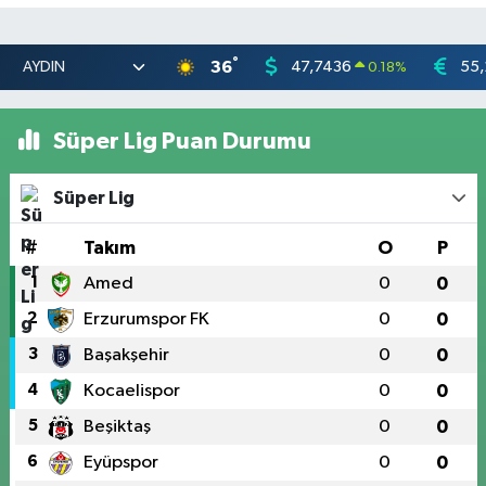
°
36
47,7436
55,
0.18
%
Süper Lig Puan Durumu
Süper Lig
#
Takım
O
P
1
Amed
0
0
2
Erzurumspor FK
0
0
3
Başakşehir
0
0
4
Kocaelispor
0
0
5
Beşiktaş
0
0
6
Eyüpspor
0
0