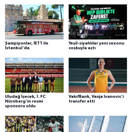
Şampiyonlar, İETT ile
Yeşil-siyahlılar yeni sezonu
İstanbul'da
coşkuyla açtı
Uludağ İçecek, 1. FC
VakıfBank, Vanja Ivanovic'i
Nürnberg'in resmi
transfer etti
sponsoru oldu