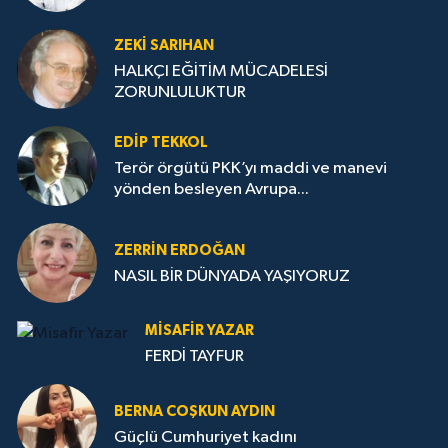
ZEKI SARIHAN
HALKÇI EĞİTİM MÜCADELESİ
ZORUNLULUKTUR
EDIP TEKKOL
Terör örgütü PKK’yı maddi ve manevi
yönden besleyen Avrupa...
ZERRIN ERDOĞAN
NASIL BİR DÜNYADA YAŞIYORUZ
MISAFIR YAZAR
FERDİ TAYFUR
BERNA COŞKUN AYDIN
Güçlü Cumhuriyet kadını