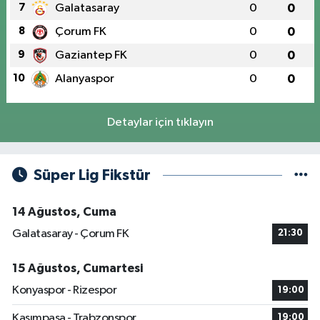
7
Galatasaray
0
0
8
Çorum FK
0
0
9
Gaziantep FK
0
0
10
Alanyaspor
0
0
Detaylar için tıklayın
Süper Lig Fikstür
14 Ağustos, Cuma
Galatasaray - Çorum FK
21:30
15 Ağustos, Cumartesi
Konyaspor - Rizespor
19:00
Kasımpaşa - Trabzonspor
19:00