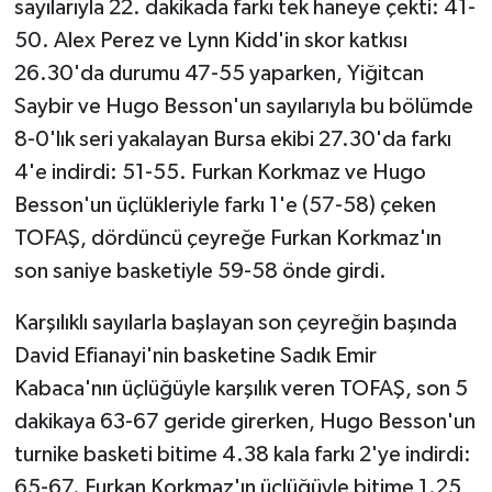
sayılarıyla 22. dakikada farkı tek haneye çekti: 41-
50. Alex Perez ve Lynn Kidd'in skor katkısı
26.30'da durumu 47-55 yaparken, Yiğitcan
Saybir ve Hugo Besson'un sayılarıyla bu bölümde
8-0'lık seri yakalayan Bursa ekibi 27.30'da farkı
4'e indirdi: 51-55. Furkan Korkmaz ve Hugo
Besson'un üçlükleriyle farkı 1'e (57-58) çeken
TOFAŞ, dördüncü çeyreğe Furkan Korkmaz'ın
son saniye basketiyle 59-58 önde girdi.
Karşılıklı sayılarla başlayan son çeyreğin başında
David Efianayi'nin basketine Sadık Emir
Kabaca'nın üçlüğüyle karşılık veren TOFAŞ, son 5
dakikaya 63-67 geride girerken, Hugo Besson'un
turnike basketi bitime 4.38 kala farkı 2'ye indirdi:
65-67. Furkan Korkmaz'ın üçlüğüyle bitime 1.25