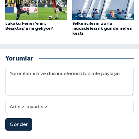
Lukaku Fener'e mi,
Yelkencilerin zorlu
Beşiktaş'a mı geliyor?
mücadelesi ilk günde nefes
kesti
Yorumlar
Gönder