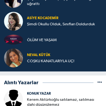
uğrattı
ASIYE KOCADEMİR
Şimdi Okullu Olduk, Sınıfları Doldurduk
ÖLÜM VE YAŞAM
NEVAL KÜTÜK
COŞKU KANATLARIYLA UÇ!
Alıntı Yazarlar
KONUK YAZAR
Kerem Aktürkoğlu satılamaz, satılması
dahi düşünülemez