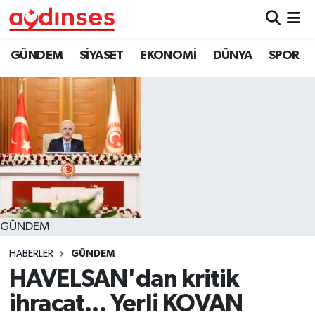
GÜNDEM
Nöbetçi Eczaneler
GÜNDEM
SİYASET
EKONOMİ
DÜNYA
SPOR
SİYASET
Hava Durumu
EKONOMİ
Aydin Namaz Vakitleri
DÜNYA
Trafik Durumu
SPOR
Süper Lig Puan Durumu ve Fikstür
GÜNDEM
MAGAZİN
Tüm Manşetler
HABERLER
GÜNDEM
YAŞAM
Son Dakika Haberleri
HAVELSAN'dan kritik
ihracat... Yerli KOVAN
Haber Arşivi