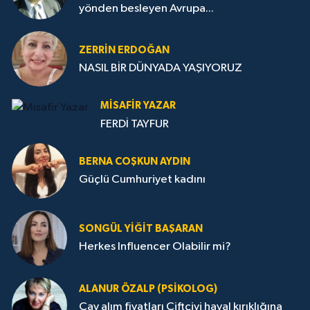
yönden besleyen Avrupa...
ZERRIN ERDOĞAN
NASIL BİR DÜNYADA YAŞIYORUZ
MISAFIR YAZAR
FERDİ TAYFUR
BERNA COŞKUN AYDIN
Güçlü Cumhuriyet kadını
SONGÜL YIĞIT BAŞARAN
Herkes Influencer Olabilir mi?
ALANUR ÖZALP (PSIKOLOG)
Çay alım fiyatları Çiftçiyi hayal kırıklığına