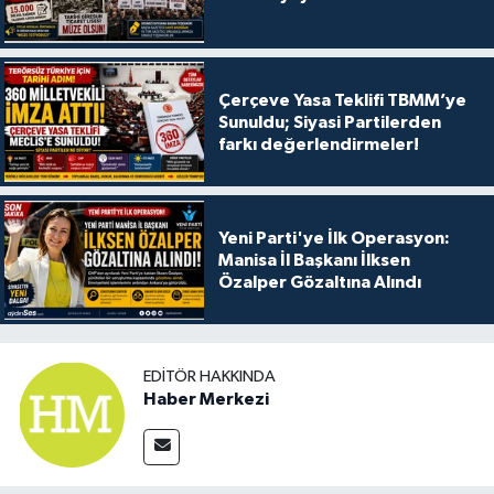
Çerçeve Yasa Teklifi TBMM’ye
Sunuldu; Siyasi Partilerden
farkı değerlendirmeler!
Yeni Parti'ye İlk Operasyon:
Manisa İl Başkanı İlksen
Özalper Gözaltına Alındı
EDITÖR HAKKINDA
Haber Merkezi