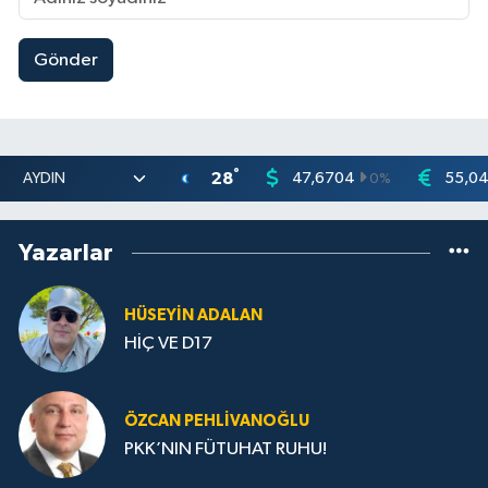
Gönder
°
28
47,6704
55,0
0
%
Yazarlar
HÜSEYIN ADALAN
HİÇ VE D17
ÖZCAN PEHLIVANOĞLU
PKK’NIN FÜTUHAT RUHU!