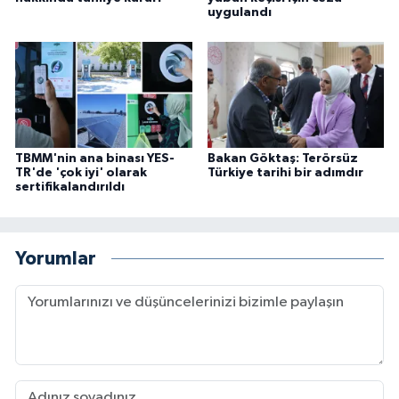
uygulandı
TBMM'nin ana binası YES-
Bakan Göktaş: Terörsüz
TR'de 'çok iyi' olarak
Türkiye tarihi bir adımdır
sertifikalandırıldı
Yorumlar