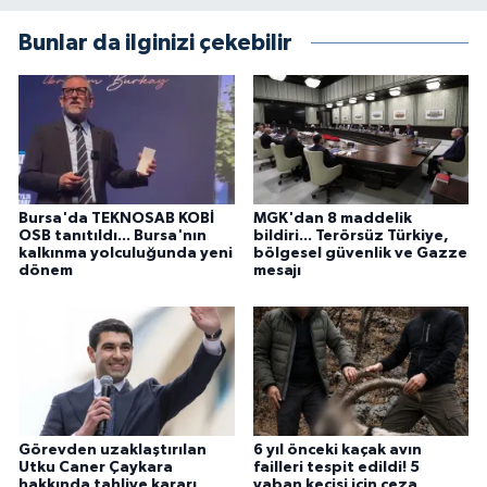
Bunlar da ilginizi çekebilir
Bursa'da TEKNOSAB KOBİ
MGK'dan 8 maddelik
OSB tanıtıldı... Bursa'nın
bildiri... Terörsüz Türkiye,
kalkınma yolculuğunda yeni
bölgesel güvenlik ve Gazze
dönem
mesajı
Görevden uzaklaştırılan
6 yıl önceki kaçak avın
Utku Caner Çaykara
failleri tespit edildi! 5
hakkında tahliye kararı
yaban keçisi için ceza