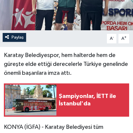
Paylaş
-
+
A
A
Karatay Belediyespor, hem halterde hem de
güreşte elde ettiği derecelerle Türkiye genelinde
önemli başarılara imza attı.
Şampiyonlar, İETT ile
İstanbul'da
KONYA (İGFA) - Karatay Belediyesi tüm