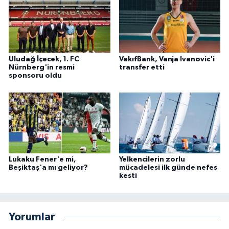
Uludağ İçecek, 1. FC
VakıfBank, Vanja Ivanovic'i
Nürnberg'in resmi
transfer etti
sponsoru oldu
Lukaku Fener'e mi,
Yelkencilerin zorlu
Beşiktaş'a mı geliyor?
mücadelesi ilk günde nefes
kesti
Yorumlar