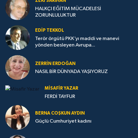
ZEKI SARIHAN
HALKÇI EĞİTİM MÜCADELESİ
ZORUNLULUKTUR
EDIP TEKKOL
Terör örgütü PKK’yı maddi ve manevi
yönden besleyen Avrupa...
ZERRIN ERDOĞAN
NASIL BİR DÜNYADA YAŞIYORUZ
MISAFIR YAZAR
FERDİ TAYFUR
BERNA COŞKUN AYDIN
Güçlü Cumhuriyet kadını