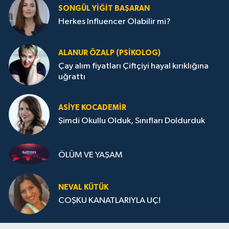
SONGÜL YIĞIT BAŞARAN
Herkes Influencer Olabilir mi?
ALANUR ÖZALP (PSIKOLOG)
Çay alım fiyatları Çiftçiyi hayal kırıklığına
uğrattı
ASIYE KOCADEMİR
Şimdi Okullu Olduk, Sınıfları Doldurduk
ÖLÜM VE YAŞAM
NEVAL KÜTÜK
COŞKU KANATLARIYLA UÇ!