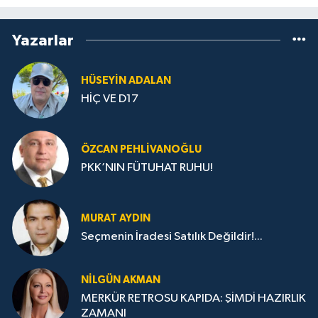
Yazarlar
HÜSEYIN ADALAN
HİÇ VE D17
ÖZCAN PEHLIVANOĞLU
PKK’NIN FÜTUHAT RUHU!
MURAT AYDIN
Seçmenin İradesi Satılık Değildir!...
NILGÜN AKMAN
MERKÜR RETROSU KAPIDA: ŞİMDİ HAZIRLIK
ZAMANI