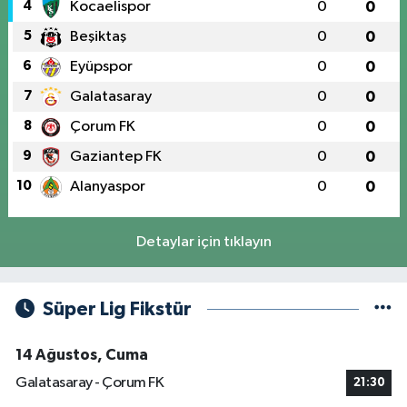
4
Kocaelispor
0
0
5
Beşiktaş
0
0
6
Eyüpspor
0
0
7
Galatasaray
0
0
8
Çorum FK
0
0
9
Gaziantep FK
0
0
10
Alanyaspor
0
0
Detaylar için tıklayın
Süper Lig Fikstür
14 Ağustos, Cuma
Galatasaray - Çorum FK
21:30