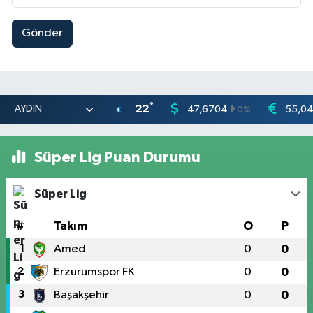
Gönder
°
22
47,6704
55,0
0
%
Süper Lig Puan Durumu
Süper Lig
#
Takım
O
P
1
Amed
0
0
2
Erzurumspor FK
0
0
3
Başakşehir
0
0