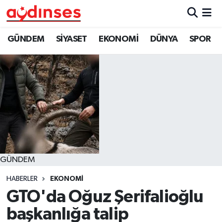
GÜNDEM
Nöbetçi Eczaneler
GÜNDEM
SİYASET
EKONOMİ
DÜNYA
SPOR
SİYASET
Hava Durumu
EKONOMİ
Aydin Namaz Vakitleri
DÜNYA
Trafik Durumu
SPOR
Süper Lig Puan Durumu ve Fikstür
GÜNDEM
MAGAZİN
Tüm Manşetler
HABERLER
EKONOMİ
YAŞAM
Son Dakika Haberleri
GTO'da Oğuz Şerifalioğlu
başkanlığa talip
Haber Arşivi