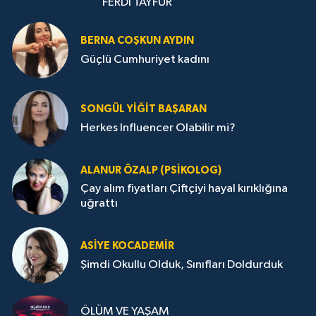
FERDİ TAYFUR
BERNA COŞKUN AYDIN
Güçlü Cumhuriyet kadını
SONGÜL YIĞIT BAŞARAN
Herkes Influencer Olabilir mi?
ALANUR ÖZALP (PSIKOLOG)
Çay alım fiyatları Çiftçiyi hayal kırıklığına
uğrattı
ASIYE KOCADEMİR
Şimdi Okullu Olduk, Sınıfları Doldurduk
ÖLÜM VE YAŞAM