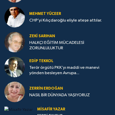
MEHMET YÜCEER
CHP’yi Kılıçdaroğlu eliyle ateşe attılar.
ZEKI SARIHAN
HALKÇI EĞİTİM MÜCADELESİ
ZORUNLULUKTUR
EDIP TEKKOL
Terör örgütü PKK’yı maddi ve manevi
yönden besleyen Avrupa...
ZERRIN ERDOĞAN
NASIL BİR DÜNYADA YAŞIYORUZ
MISAFIR YAZAR