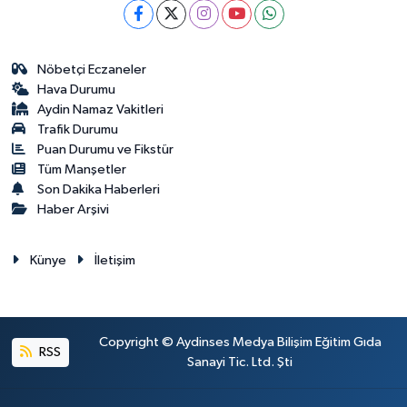
Nöbetçi Eczaneler
Hava Durumu
Aydin Namaz Vakitleri
Trafik Durumu
Puan Durumu ve Fikstür
Tüm Manşetler
Son Dakika Haberleri
Haber Arşivi
Künye
İletişim
Copyright © Aydinses Medya Bilişim Eğitim Gıda
RSS
Sanayi Tic. Ltd. Şti