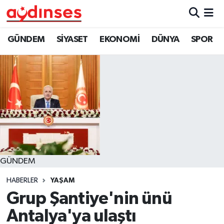
GÜNDEM
Nöbetçi Eczaneler
GÜNDEM
SİYASET
EKONOMİ
DÜNYA
SPOR
SİYASET
Hava Durumu
EKONOMİ
Aydin Namaz Vakitleri
DÜNYA
Trafik Durumu
SPOR
Süper Lig Puan Durumu ve Fikstür
GÜNDEM
MAGAZİN
Tüm Manşetler
HABERLER
YAŞAM
YAŞAM
Son Dakika Haberleri
Grup Şantiye'nin ünü
Antalya'ya ulaştı
Haber Arşivi