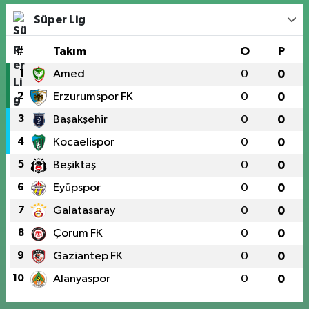
Süper Lig
#
Takım
O
P
1
Amed
0
0
2
Erzurumspor FK
0
0
3
Başakşehir
0
0
4
Kocaelispor
0
0
5
Beşiktaş
0
0
6
Eyüpspor
0
0
7
Galatasaray
0
0
8
Çorum FK
0
0
9
Gaziantep FK
0
0
10
Alanyaspor
0
0