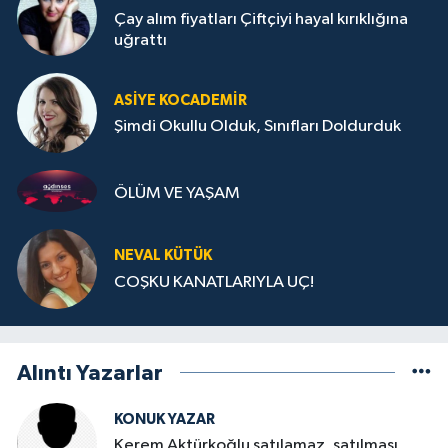
Çay alım fiyatları Çiftçiyi hayal kırıklığına
uğrattı
ASIYE KOCADEMİR
Şimdi Okullu Olduk, Sınıfları Doldurduk
ÖLÜM VE YAŞAM
NEVAL KÜTÜK
COŞKU KANATLARIYLA UÇ!
Alıntı Yazarlar
KONUK YAZAR
Kerem Aktürkoğlu satılamaz, satılması