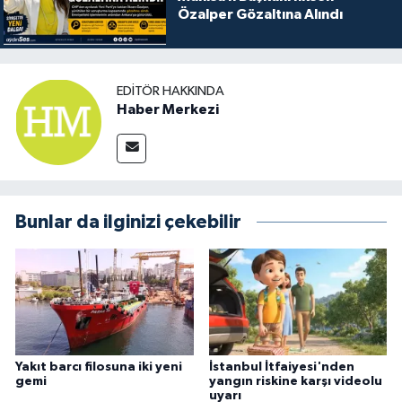
Özalper Gözaltına Alındı
EDITÖR HAKKINDA
Haber Merkezi
Bunlar da ilginizi çekebilir
Yakıt barcı filosuna iki yeni
İstanbul İtfaiyesi'nden
gemi
yangın riskine karşı videolu
uyarı