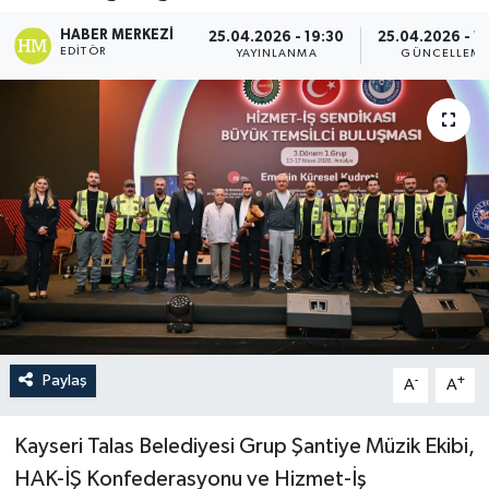
HABER MERKEZI
25.04.2026 - 19:30
25.04.2026 - 1
EDITÖR
YAYINLANMA
GÜNCELLEM
Paylaş
-
+
A
A
Kayseri Talas Belediyesi Grup Şantiye Müzik Ekibi,
HAK-İŞ Konfederasyonu ve Hizmet-İş