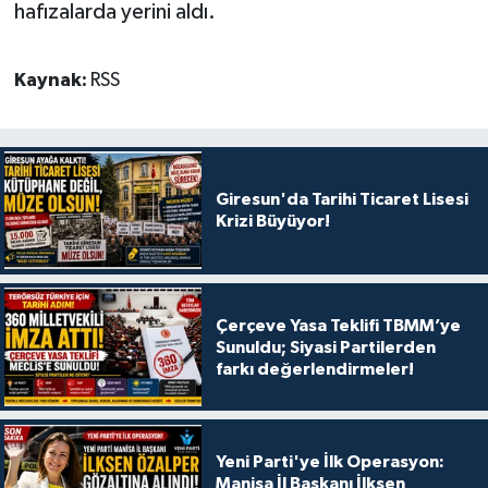
hafızalarda yerini aldı.
Kaynak:
RSS
Giresun'da Tarihi Ticaret Lisesi
Krizi Büyüyor!
Çerçeve Yasa Teklifi TBMM’ye
Sunuldu; Siyasi Partilerden
farkı değerlendirmeler!
Yeni Parti'ye İlk Operasyon:
Manisa İl Başkanı İlksen