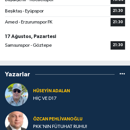
Beşiktaş - Eyüpspor
21:30
Amed - Erzurumspor FK
21:30
17 Ağustos, Pazartesi
Samsunspor - Göztepe
21:30
Yazarlar
HÜSEYIN ADALAN
HİÇ VE D17
ÖZCAN PEHLIVANOĞLU
PKK’NIN FÜTUHAT RUHU!