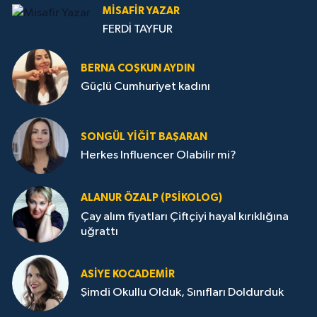
MISAFIR YAZAR
FERDİ TAYFUR
BERNA COŞKUN AYDIN
Güçlü Cumhuriyet kadını
SONGÜL YIĞIT BAŞARAN
Herkes Influencer Olabilir mi?
ALANUR ÖZALP (PSIKOLOG)
Çay alım fiyatları Çiftçiyi hayal kırıklığına
uğrattı
ASIYE KOCADEMİR
Şimdi Okullu Olduk, Sınıfları Doldurduk