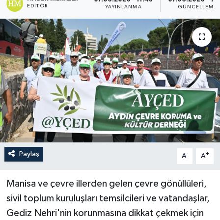
EDITÖR
YAYINLANMA
GÜNCELLEME
Paylaş
-
+
A
A
Manisa ve çevre illerden gelen çevre gönüllüleri,
sivil toplum kuruluşları temsilcileri ve vatandaşlar,
Gediz Nehri'nin korunmasına dikkat çekmek için