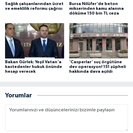
Sağlık çalışanlarından ücret
Bursa Nilüfer'de beton
ve emeklilik reformu çağrısı
mikserinden kamu alanına
döküme 150 bin TL ceza
Bakan Gürlek: Yeşil Vatan'a
'Casperlar' suç örgütüne
kastedenler hukuk önünde
dev operasyon! 151 şüpheli
hesap verecek
hakkında dava açıldı
Yorumlar