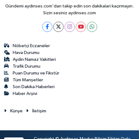
Gündemi aydinses.com'dan takip edin son dakikalari kaçırmayın.
Sizin sesiniz aydinses.com
Nöbetçi Eczaneler
Hava Durumu
Aydin Namaz Vakitleri
Trafik Durumu
Puan Durumu ve Fikstür
Tüm Manşetler
Son Dakika Haberleri
Haber Arşivi
Künye
İletişim
Copyright © Aydinses Medya Bilişim Eğitim Gıda