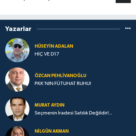
Yazarlar
HÜSEYIN ADALAN
HİÇ VE D17
ÖZCAN PEHLIVANOĞLU
PKK’NIN FÜTUHAT RUHU!
MURAT AYDIN
Seçmenin İradesi Satılık Değildir!...
NILGÜN AKMAN