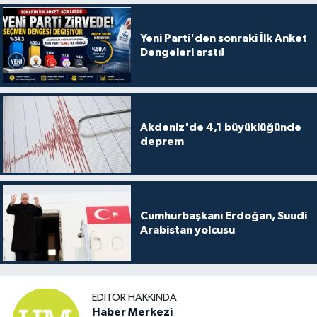
Yeni Parti'den sonraki İlk Anket
Dengeleri arstı!
Akdeniz'de 4,1 büyüklüğünde
deprem
Cumhurbaşkanı Erdoğan, Suudi
Arabistan yolcusu
EDITÖR HAKKINDA
Haber Merkezi