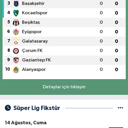
3
Başakşehir
0
0
4
Kocaelispor
0
0
5
Beşiktaş
0
0
6
Eyüpspor
0
0
7
Galatasaray
0
0
8
Çorum FK
0
0
9
Gaziantep FK
0
0
10
Alanyaspor
0
0
Detaylar için tıklayın
Süper Lig Fikstür
14 Ağustos, Cuma