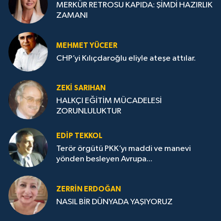
MERKÜR RETROSU KAPIDA: ŞİMDİ HAZIRLIK
ZAMANI
MEHMET YÜCEER
CHP’yi Kılıçdaroğlu eliyle ateşe attılar.
ZEKI SARIHAN
HALKÇI EĞİTİM MÜCADELESİ
ZORUNLULUKTUR
EDIP TEKKOL
Terör örgütü PKK’yı maddi ve manevi
yönden besleyen Avrupa...
ZERRIN ERDOĞAN
NASIL BİR DÜNYADA YAŞIYORUZ