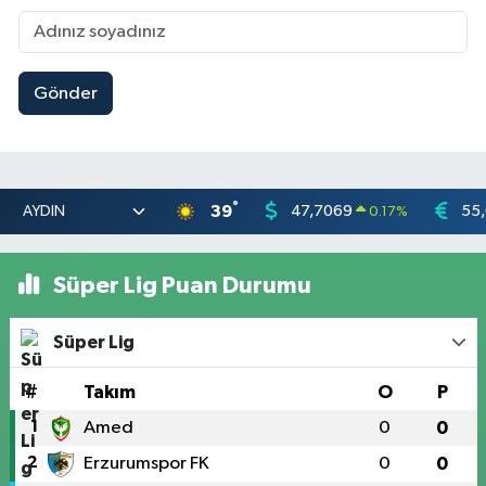
Gönder
°
39
47,7069
55
0.17
%
Süper Lig Puan Durumu
Süper Lig
#
Takım
O
P
1
Amed
0
0
2
Erzurumspor FK
0
0