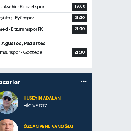
şakşehir - Kocaelispor
19:00
şiktaş - Eyüpspor
21:30
ed - Erzurumspor FK
21:30
7 Ağustos, Pazartesi
msunspor - Göztepe
21:30
azarlar
HÜSEYIN ADALAN
HİÇ VE D17
ÖZCAN PEHLIVANOĞLU