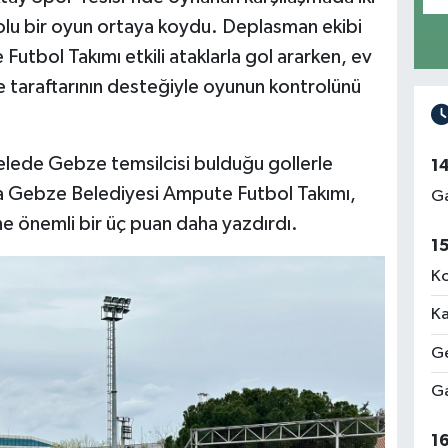
u bir oyun ortaya koydu. Deplasman ekibi
utbol Takımı etkili ataklarla gol ararken, ev
 taraftarının desteğiyle oyunun kontrolünü
delede Gebze temsilcisi bulduğu gollerle
1
çla Gebze Belediyesi Ampute Futbol Takımı,
Ga
ne önemli bir üç puan daha yazdırdı.
1
Ko
Ka
Ge
Ga
1