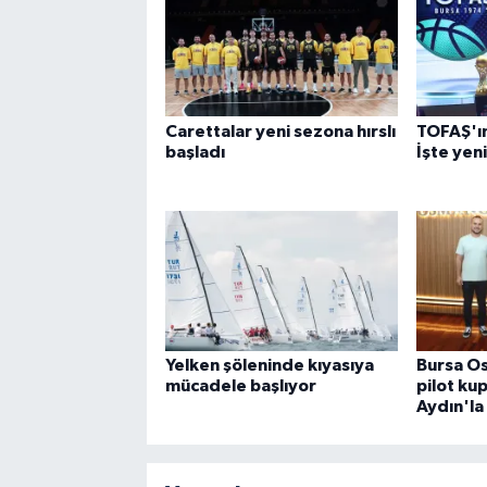
Carettalar yeni sezona hırslı
TOFAŞ'ın 
başladı
İşte yen
Yelken şöleninde kıyasıya
Bursa Os
mücadele başlıyor
pilot ku
Aydın'la