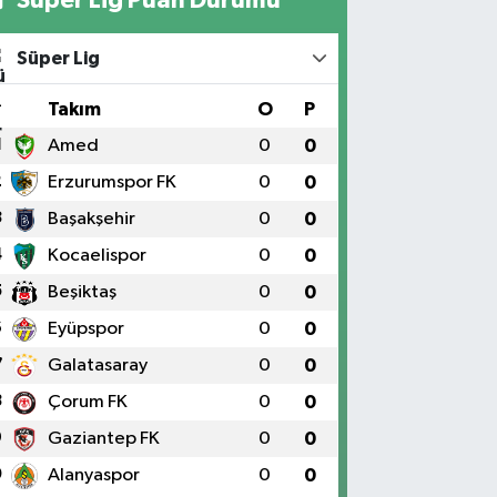
Süper Lig
#
Takım
O
P
1
Amed
0
0
2
Erzurumspor FK
0
0
3
Başakşehir
0
0
4
Kocaelispor
0
0
5
Beşiktaş
0
0
6
Eyüpspor
0
0
7
Galatasaray
0
0
8
Çorum FK
0
0
9
Gaziantep FK
0
0
0
Alanyaspor
0
0