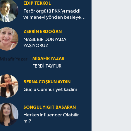
EDIP TEKKOL
Terör örgütü PKK’yı maddi
ve manevi yönden besleyen
Avrupa...
ZERRIN ERDOĞAN
NASIL BİR DÜNYADA
YAŞIYORUZ
MISAFIR YAZAR
FERDİ TAYFUR
BERNA COŞKUN AYDIN
Güçlü Cumhuriyet kadını
SONGÜL YIĞIT BAŞARAN
Herkes Influencer Olabilir
mi?