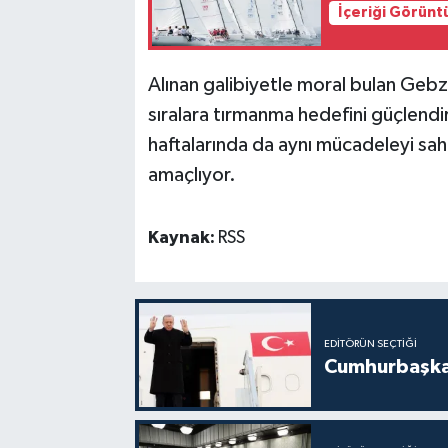
İçeriği Görünt
Alınan galibiyetle moral bulan Geb
sıralara tırmanma hedefini güçlendi
haftalarında da aynı mücadeleyi sah
amaçlıyor.
Kaynak:
RSS
EDITÖRÜN SEÇTIĞI
Cumhurbaşkan