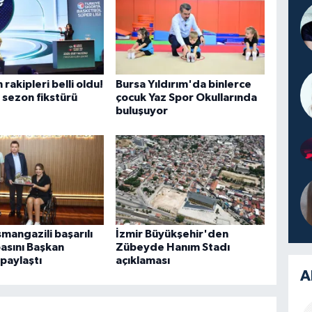
rakipleri belli oldu!
Bursa Yıldırım'da binlerce
i sezon fikstürü
çocuk Yaz Spor Okullarında
buluşuyor
mangazili başarılı
İzmir Büyükşehir'den
pasını Başkan
Zübeyde Hanım Stadı
 paylaştı
açıklaması
A