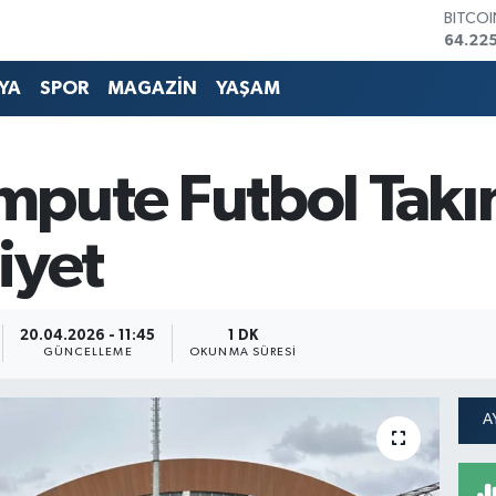
64.225
DOLA
47,714
EURO
YA
SPOR
MAGAZİN
YAŞAM
55,03
STERLİ
64,24
GRAM 
pute Futbol Takı
6574.8
BİST1
13.799
iyet
20.04.2026 - 11:45
1 DK
GÜNCELLEME
OKUNMA SÜRESI