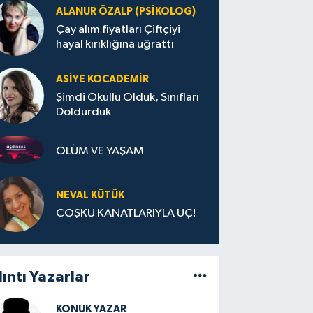
ALANUR ÖZALP (PSIKOLOG)
Çay alım fiyatları Çiftçiyi
hayal kırıklığına uğrattı
ASIYE KOCADEMİR
Şimdi Okullu Olduk, Sınıfları
Doldurduk
ÖLÜM VE YAŞAM
NEVAL KÜTÜK
COŞKU KANATLARIYLA UÇ!
lıntı Yazarlar
KONUK YAZAR