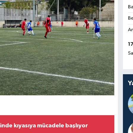
Ba
Be
Am
1
Sa
Y
inde kıyasıya mücadele başlıyor