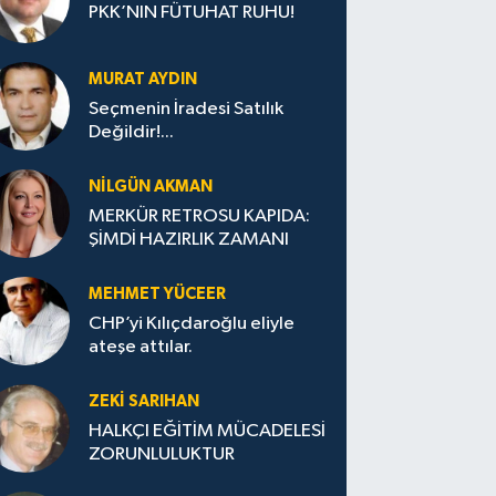
PKK’NIN FÜTUHAT RUHU!
MURAT AYDIN
Seçmenin İradesi Satılık
Değildir!...
NILGÜN AKMAN
MERKÜR RETROSU KAPIDA:
ŞİMDİ HAZIRLIK ZAMANI
MEHMET YÜCEER
CHP’yi Kılıçdaroğlu eliyle
ateşe attılar.
ZEKI SARIHAN
HALKÇI EĞİTİM MÜCADELESİ
ZORUNLULUKTUR