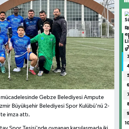
ta mücadelesinde Gebze Belediyesi Ampute
 İzmir Büyükşehir Belediyesi Spor Kulübü'nü 2-
te imza attı.
1
ay Spor Tesisi'nde oynanan karşılaşmada iki