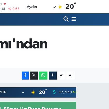
,61
%-0.63
°
20
Aydın
R
3
%0.16
17
%-0.02
N
63
%0.07
ALTIN
mı'ndan
1
%1.44
00
%70
-
+
A
A
°
20
47,7143
55,031
0.16
%
Süper Lig Puan Durumu