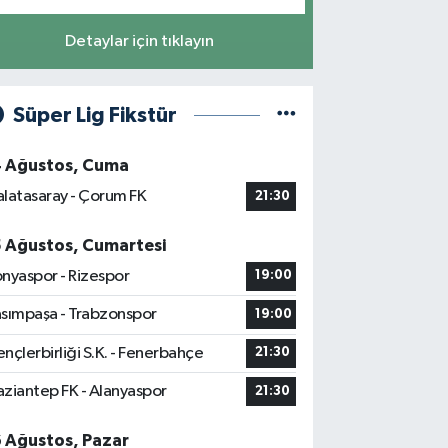
Detaylar için tıklayın
Süper Lig Fikstür
4 Ağustos, Cuma
latasaray - Çorum FK
21:30
5 Ağustos, Cumartesi
nyaspor - Rizespor
19:00
sımpaşa - Trabzonspor
19:00
nçlerbirliği S.K. - Fenerbahçe
21:30
ziantep FK - Alanyaspor
21:30
6 Ağustos, Pazar