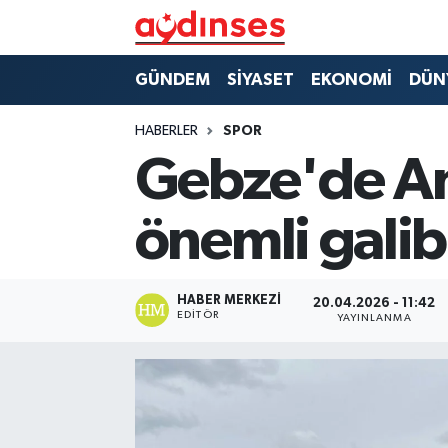
GÜNDEM
Nöbetçi Eczaneler
GÜNDEM
SİYASET
EKONOMİ
DÜN
SİYASET
Hava Durumu
HABERLER
SPOR
Gebze'de Am
EKONOMİ
Aydin Namaz Vakitleri
önemli galib
DÜNYA
Trafik Durumu
SPOR
Süper Lig Puan Durumu ve Fikstür
HABER MERKEZI
20.04.2026 - 11:42
EDITÖR
YAYINLANMA
MAGAZİN
Tüm Manşetler
YAŞAM
Son Dakika Haberleri
Haber Arşivi