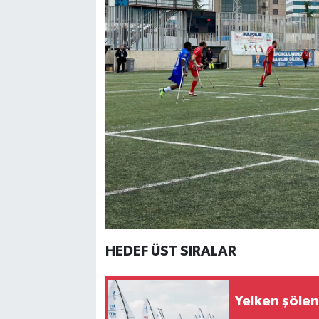
HEDEF ÜST SIRALAR
Yelken şölen