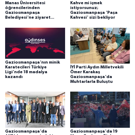
Manas Üniversitesi
Kahve mi içmek
öğrencilerinden
istiyorsunuz;
Gaziosmanpaşa
Gaziosmanpaşa 'Paşa
Belediyesi'ne ziyaret...
Kahvesi' sizi bekliyor
Gaziosmanpaşa'nın minik
İYİ Parti Aydın Milletvekili
Karatecileri Türkiye
Ömer Karakaş
Ligi'nde 18 madalya
Gaziosmanpaşa'da
kazandı
Muhtarlarla Buluştu
Gaziosmanpaşa'da
Gaziosmanpaşa'da 19