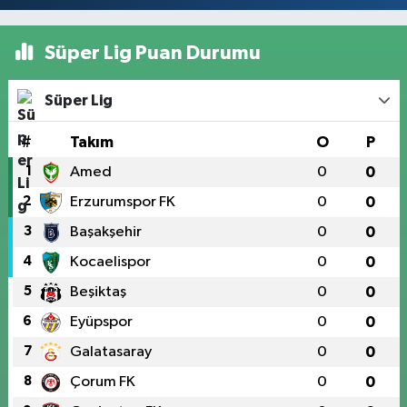
Süper Lig Puan Durumu
Süper Lig
#
Takım
O
P
1
Amed
0
0
2
Erzurumspor FK
0
0
3
Başakşehir
0
0
4
Kocaelispor
0
0
5
Beşiktaş
0
0
6
Eyüpspor
0
0
7
Galatasaray
0
0
8
Çorum FK
0
0