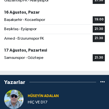
Gaziantep FK - Alanyaspor
21:30
16 Ağustos, Pazar
Başakşehir - Kocaelispor
19:00
Beşiktaş - Eyüpspor
21:30
Amed - Erzurumspor FK
21:30
17 Ağustos, Pazartesi
Samsunspor - Göztepe
21:30
Yazarlar
HÜSEYIN ADALAN
HİÇ VE D17