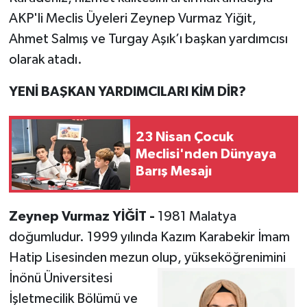
AKP'li Meclis Üyeleri Zeynep Vurmaz Yiğit,
Ahmet Salmış ve Turgay Aşık’ı başkan yardımcısı
olarak atadı.
YENİ BAŞKAN YARDIMCILARI KİM DİR?
23 Nisan Çocuk
Meclisi'nden Dünyaya
Barış Mesajı
Zeynep Vurmaz YİĞİT -
1981 Malatya
doğumludur. 1999 yılında Kazım Karabekir İmam
Hatip Lisesinden mezun olup,
yükseköğrenimini
İnönü Üniversitesi
İşletmecilik Bölümü ve