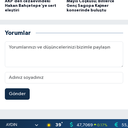
AKP'den cezaevindeki
Mayıs Coşkusu; Binlerce
Hakan Bahçetepe'ye sert
Genç Sagopa Kajmer
eleştiri
konserinde buluştu
Yorumlar
Gönder
°
39
47,7069
55
0.17
%