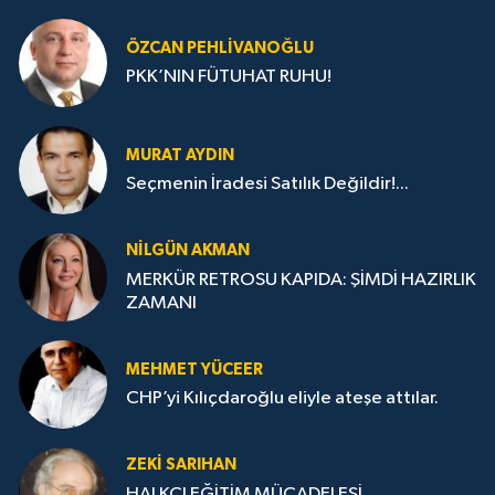
ÖZCAN PEHLIVANOĞLU
PKK’NIN FÜTUHAT RUHU!
MURAT AYDIN
Seçmenin İradesi Satılık Değildir!...
NILGÜN AKMAN
MERKÜR RETROSU KAPIDA: ŞİMDİ HAZIRLIK
ZAMANI
MEHMET YÜCEER
CHP’yi Kılıçdaroğlu eliyle ateşe attılar.
ZEKI SARIHAN
HALKÇI EĞİTİM MÜCADELESİ