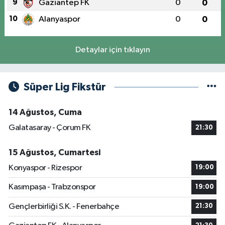
9
Gaziantep FK
0
0
10
Alanyaspor
0
0
Detaylar için tıklayın
Süper Lig Fikstür
14 Ağustos, Cuma
Galatasaray - Çorum FK
21:30
15 Ağustos, Cumartesi
Konyaspor - Rizespor
19:00
Kasımpaşa - Trabzonspor
19:00
Gençlerbirliği S.K. - Fenerbahçe
21:30