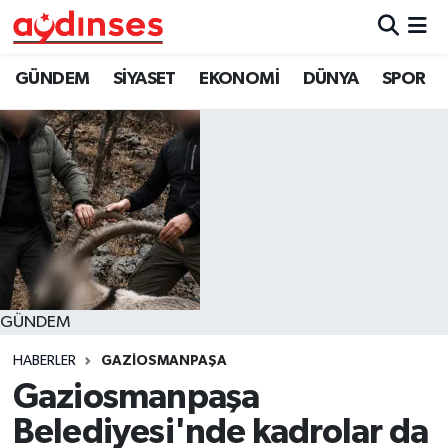
GÜNDEM
Nöbetçi Eczaneler
GÜNDEM
SİYASET
EKONOMİ
DÜNYA
SPOR
SİYASET
Hava Durumu
EKONOMİ
Aydin Namaz Vakitleri
DÜNYA
Trafik Durumu
SPOR
Süper Lig Puan Durumu ve Fikstür
GÜNDEM
MAGAZİN
Tüm Manşetler
HABERLER
GAZİOSMANPAŞA
YAŞAM
Son Dakika Haberleri
Gaziosmanpaşa
Belediyesi'nde kadrolar da
Haber Arşivi