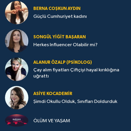
BERNA COŞKUN AYDIN
Güçlü Cumhuriyet kadını
SONGÜL YIĞIT BAŞARAN
Herkes Influencer Olabilir mi?
ALANUR ÖZALP (PSIKOLOG)
Çay alım fiyatları Çiftçiyi hayal kırıklığına
uğrattı
ASIYE KOCADEMİR
Şimdi Okullu Olduk, Sınıfları Doldurduk
ÖLÜM VE YAŞAM