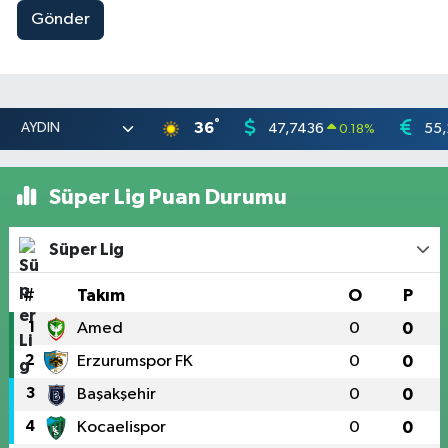
Gönder
°
36
47,7436
55,
0.18
%
Süper Lig Puan Durumu
Süper Lig
#
Takım
O
P
1
Amed
0
0
2
Erzurumspor FK
0
0
3
Başakşehir
0
0
4
Kocaelispor
0
0