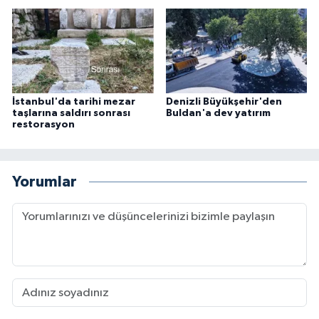
İstanbul'da tarihi mezar
Denizli Büyükşehir'den
taşlarına saldırı sonrası
Buldan'a dev yatırım
restorasyon
Yorumlar