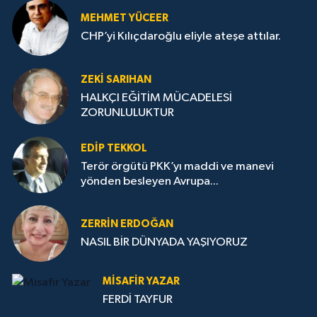
MEHMET YÜCEER
CHP’yi Kılıçdaroğlu eliyle ateşe attılar.
ZEKI SARIHAN
HALKÇI EĞİTİM MÜCADELESİ
ZORUNLULUKTUR
EDIP TEKKOL
Terör örgütü PKK’yı maddi ve manevi
yönden besleyen Avrupa...
ZERRIN ERDOĞAN
NASIL BİR DÜNYADA YAŞIYORUZ
MISAFIR YAZAR
FERDİ TAYFUR