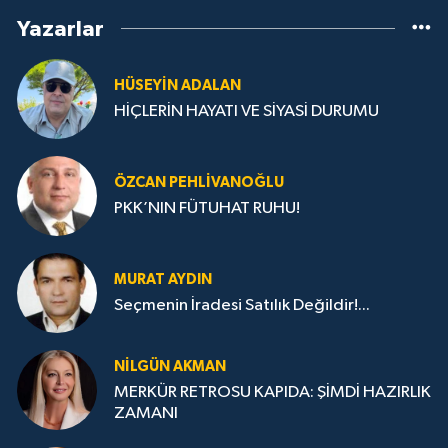
Yazarlar
HÜSEYIN ADALAN
HİÇLERİN HAYATI VE SİYASİ DURUMU
ÖZCAN PEHLIVANOĞLU
PKK’NIN FÜTUHAT RUHU!
MURAT AYDIN
Seçmenin İradesi Satılık Değildir!...
NILGÜN AKMAN
MERKÜR RETROSU KAPIDA: ŞİMDİ HAZIRLIK
ZAMANI