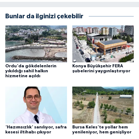
Bunlar da ilginizi çekebilir
Ordu'da gökdelenlerin
Konya Büyükşehir FERA
yıkıldığı sahil halkın
şubelerini yaygınlaştırıyor
hizmetine açıldı
'Hazımsızlık' sanılıyor, safra
Bursa Keles'te yollar hem
kesesi iltihabı çıkıyor
yenileniyor, hem genişliyor