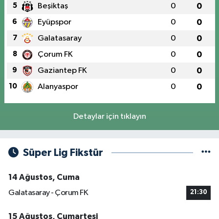
5
Beşiktaş
0
0
6
Eyüpspor
0
0
7
Galatasaray
0
0
8
Çorum FK
0
0
9
Gaziantep FK
0
0
10
Alanyaspor
0
0
Detaylar için tıklayın
Süper Lig Fikstür
14 Ağustos, Cuma
Galatasaray - Çorum FK
21:30
15 Ağustos, Cumartesi