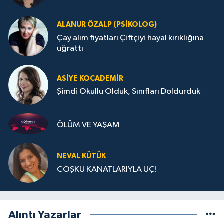
ALANUR ÖZALP (PSIKOLOG)
Çay alım fiyatları Çiftçiyi hayal kırıklığına
uğrattı
ASIYE KOCADEMİR
Şimdi Okullu Olduk, Sınıfları Doldurduk
ÖLÜM VE YAŞAM
NEVAL KÜTÜK
COŞKU KANATLARIYLA UÇ!
Alıntı Yazarlar