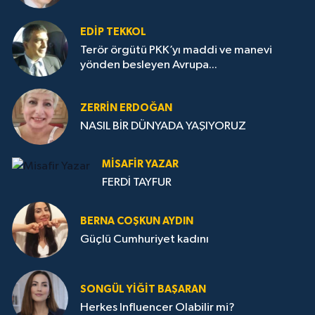
EDIP TEKKOL
Terör örgütü PKK’yı maddi ve manevi
yönden besleyen Avrupa...
ZERRIN ERDOĞAN
NASIL BİR DÜNYADA YAŞIYORUZ
MISAFIR YAZAR
FERDİ TAYFUR
BERNA COŞKUN AYDIN
Güçlü Cumhuriyet kadını
SONGÜL YIĞIT BAŞARAN
Herkes Influencer Olabilir mi?