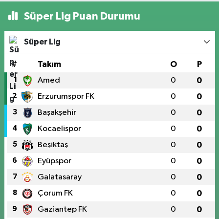
Süper Lig Puan Durumu
Süper Lig
#
Takım
O
P
1
Amed
0
0
2
Erzurumspor FK
0
0
3
Başakşehir
0
0
4
Kocaelispor
0
0
5
Beşiktaş
0
0
6
Eyüpspor
0
0
7
Galatasaray
0
0
8
Çorum FK
0
0
9
Gaziantep FK
0
0