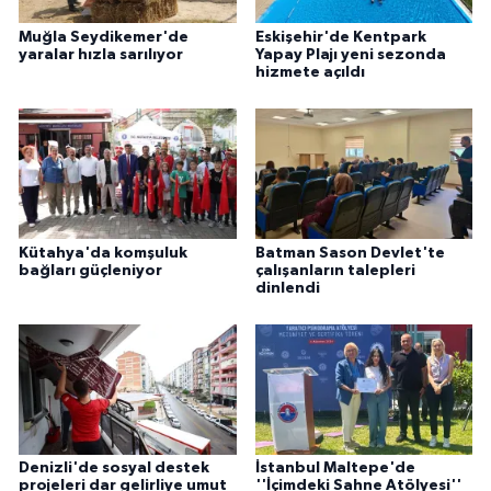
Muğla Seydikemer'de
Eskişehir'de Kentpark
yaralar hızla sarılıyor
Yapay Plajı yeni sezonda
hizmete açıldı
Kütahya'da komşuluk
Batman Sason Devlet'te
bağları güçleniyor
çalışanların talepleri
dinlendi
Denizli'de sosyal destek
İstanbul Maltepe'de
projeleri dar gelirliye umut
''İçimdeki Sahne Atölyesi''