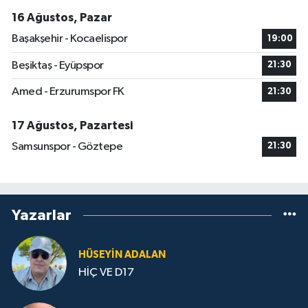
16 Ağustos, Pazar
Başakşehir - Kocaelispor
19:00
Beşiktaş - Eyüpspor
21:30
Amed - Erzurumspor FK
21:30
17 Ağustos, Pazartesi
Samsunspor - Göztepe
21:30
Yazarlar
HÜSEYIN ADALAN
HİÇ VE D17