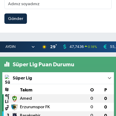
Gönder
°
29
47,7436
55,
0.18
%
Süper Lig Puan Durumu
Süper Lig
#
Takım
O
P
1
Amed
0
0
2
Erzurumspor FK
0
0
3
Başakşehir
0
0