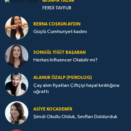
MISAFIR YAZAR
FERDİ TAYFUR
BERNA COŞKUN AYDIN
Güçlü Cumhuriyet kadını
SONGÜL YIĞIT BAŞARAN
Herkes Influencer Olabilir mi?
ALANUR ÖZALP (PSIKOLOG)
Çay alım fiyatları Çiftçiyi hayal kırıklığına
uğrattı
ASIYE KOCADEMİR
Şimdi Okullu Olduk, Sınıfları Doldurduk