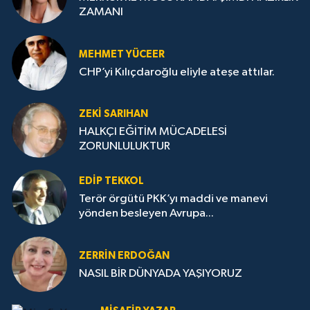
ZAMANI
MEHMET YÜCEER
CHP’yi Kılıçdaroğlu eliyle ateşe attılar.
ZEKI SARIHAN
HALKÇI EĞİTİM MÜCADELESİ
ZORUNLULUKTUR
EDIP TEKKOL
Terör örgütü PKK’yı maddi ve manevi
yönden besleyen Avrupa...
ZERRIN ERDOĞAN
NASIL BİR DÜNYADA YAŞIYORUZ