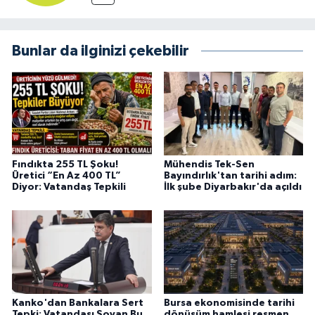
Bunlar da ilginizi çekebilir
Fındıkta 255 TL Şoku!
Mühendis Tek-Sen
Üretici “En Az 400 TL”
Bayındırlık'tan tarihi adım:
Diyor: Vatandaş Tepkili
İlk şube Diyarbakır'da açıldı
Kanko'dan Bankalara Sert
Bursa ekonomisinde tarihi
Tepki: Vatandaşı Soyan Bu
dönüşüm hamlesi resmen