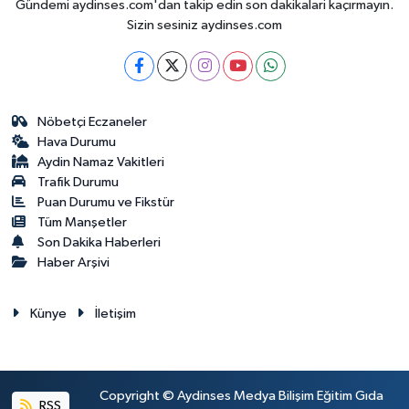
Gündemi aydinses.com'dan takip edin son dakikalari kaçırmayın.
Sizin sesiniz aydinses.com
Nöbetçi Eczaneler
Hava Durumu
Aydin Namaz Vakitleri
Trafik Durumu
Puan Durumu ve Fikstür
Tüm Manşetler
Son Dakika Haberleri
Haber Arşivi
Künye
İletişim
Copyright © Aydinses Medya Bilişim Eğitim Gıda
RSS