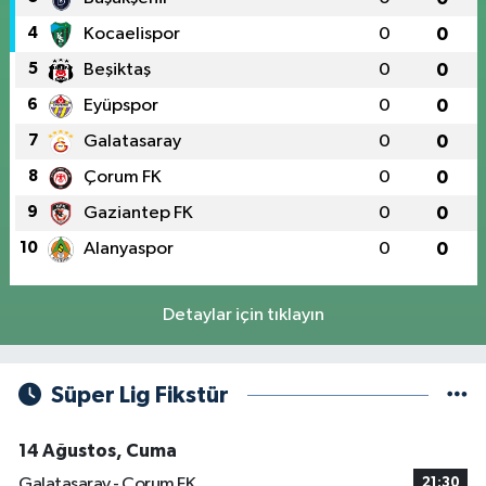
4
Kocaelispor
0
0
5
Beşiktaş
0
0
6
Eyüpspor
0
0
7
Galatasaray
0
0
8
Çorum FK
0
0
9
Gaziantep FK
0
0
10
Alanyaspor
0
0
Detaylar için tıklayın
Süper Lig Fikstür
14 Ağustos, Cuma
Galatasaray - Çorum FK
21:30