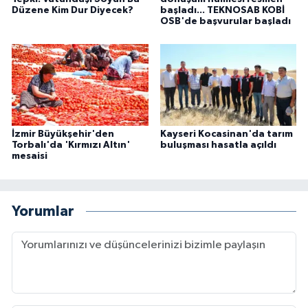
Düzene Kim Dur Diyecek?
başladı... TEKNOSAB KOBİ
OSB'de başvurular başladı
İzmir Büyükşehir'den
Kayseri Kocasinan'da tarım
Torbalı'da 'Kırmızı Altın'
buluşması hasatla açıldı
mesaisi
Yorumlar