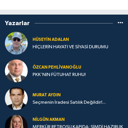
Yazarlar
HÜSEYIN ADALAN
HİÇLERİN HAYATI VE SİYASİ DURUMU
ÖZCAN PEHLIVANOĞLU
PKK’NIN FÜTUHAT RUHU!
MURAT AYDIN
Seçmenin İradesi Satılık Değildir!...
NILGÜN AKMAN
MERKÜR RETROSU KAPIDA: ŞİMDİ HAZIRLIK