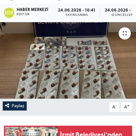
HABER MERKEZI
24.06.2026 - 10:41
24.06.2026 - 1
EDITÖR
YAYINLANMA
GÜNCELLEM
Paylaş
-
+
A
A
İzmit Belediyesi'nden