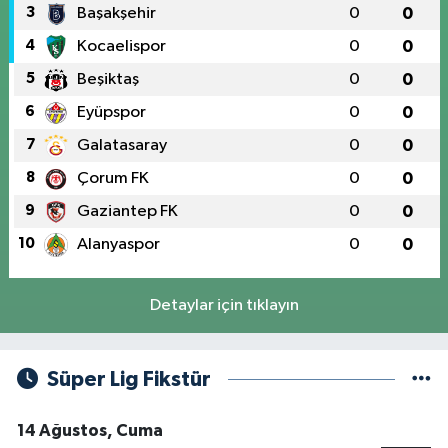
3
Başakşehir
0
0
4
Kocaelispor
0
0
5
Beşiktaş
0
0
6
Eyüpspor
0
0
7
Galatasaray
0
0
8
Çorum FK
0
0
9
Gaziantep FK
0
0
10
Alanyaspor
0
0
Detaylar için tıklayın
Süper Lig Fikstür
14 Ağustos, Cuma