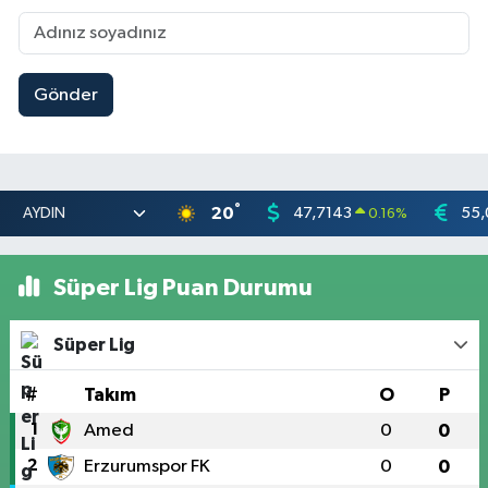
Gönder
°
20
47,7143
55,
0.16
%
Süper Lig Puan Durumu
Süper Lig
#
Takım
O
P
1
Amed
0
0
2
Erzurumspor FK
0
0