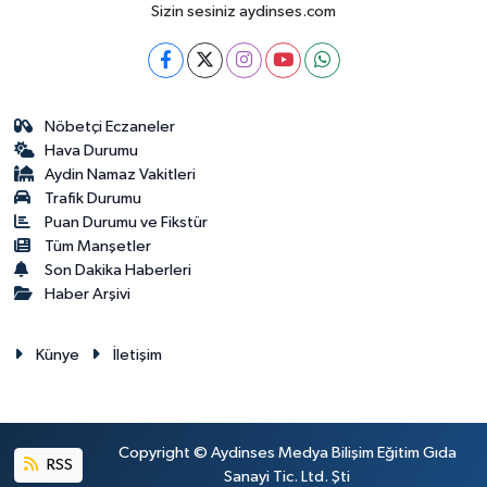
Sizin sesiniz aydinses.com
Nöbetçi Eczaneler
Hava Durumu
Aydin Namaz Vakitleri
Trafik Durumu
Puan Durumu ve Fikstür
Tüm Manşetler
Son Dakika Haberleri
Haber Arşivi
Künye
İletişim
Copyright © Aydinses Medya Bilişim Eğitim Gıda
RSS
Sanayi Tic. Ltd. Şti