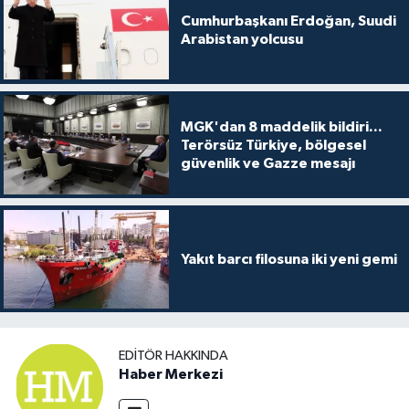
Cumhurbaşkanı Erdoğan, Suudi
Arabistan yolcusu
MGK'dan 8 maddelik bildiri...
Terörsüz Türkiye, bölgesel
güvenlik ve Gazze mesajı
Yakıt barcı filosuna iki yeni gemi
EDITÖR HAKKINDA
Haber Merkezi