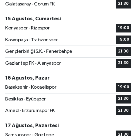
Galatasaray - Çorum FK
21:30
15 Ağustos, Cumartesi
Konyaspor - Rizespor
19:00
Kasımpaşa - Trabzonspor
19:00
Gençlerbirliği S.K. - Fenerbahçe
21:30
Gaziantep FK - Alanyaspor
21:30
16 Ağustos, Pazar
Başakşehir - Kocaelispor
19:00
Beşiktaş - Eyüpspor
21:30
Amed - Erzurumspor FK
21:30
17 Ağustos, Pazartesi
Samsunspor - Göztepe
21:30