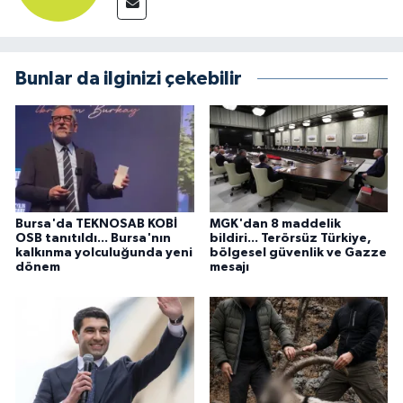
Bunlar da ilginizi çekebilir
Bursa'da TEKNOSAB KOBİ
MGK'dan 8 maddelik
OSB tanıtıldı... Bursa'nın
bildiri... Terörsüz Türkiye,
kalkınma yolculuğunda yeni
bölgesel güvenlik ve Gazze
dönem
mesajı