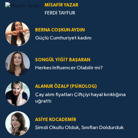
MISAFIR YAZAR
FERDİ TAYFUR
BERNA COŞKUN AYDIN
Güçlü Cumhuriyet kadını
SONGÜL YIĞIT BAŞARAN
Herkes Influencer Olabilir mi?
ALANUR ÖZALP (PSIKOLOG)
Çay alım fiyatları Çiftçiyi hayal kırıklığına
uğrattı
ASIYE KOCADEMİR
Şimdi Okullu Olduk, Sınıfları Doldurduk