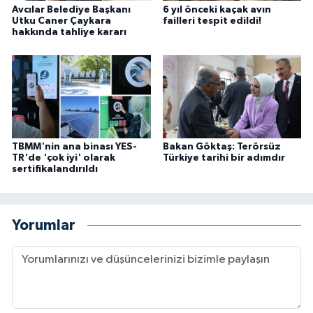
Avcılar Belediye Başkanı
6 yıl önceki kaçak avın
Utku Caner Çaykara
failleri tespit edildi!
hakkında tahliye kararı
TBMM'nin ana binası YES-
Bakan Göktaş: Terörsüz
TR'de 'çok iyi' olarak
Türkiye tarihi bir adımdır
sertifikalandırıldı
Yorumlar