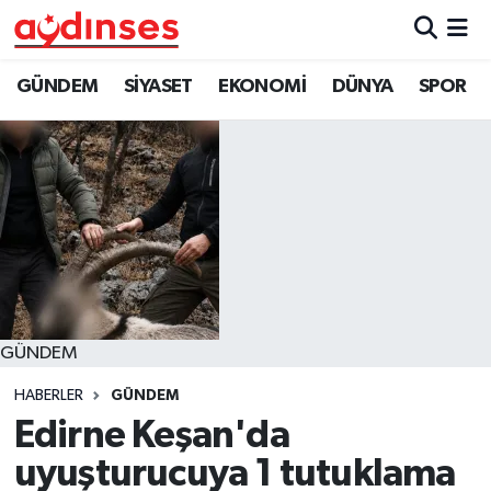
GÜNDEM
Nöbetçi Eczaneler
GÜNDEM
SİYASET
EKONOMİ
DÜNYA
SPOR
SİYASET
Hava Durumu
EKONOMİ
Aydin Namaz Vakitleri
DÜNYA
Trafik Durumu
SPOR
Süper Lig Puan Durumu ve Fikstür
GÜNDEM
MAGAZİN
Tüm Manşetler
HABERLER
GÜNDEM
YAŞAM
Son Dakika Haberleri
Edirne Keşan'da
uyuşturucuya 1 tutuklama
Haber Arşivi