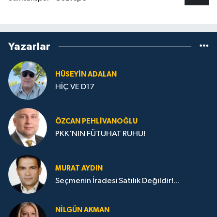
Yazarlar
HÜSEYIN ADALAN
HİÇ VE D17
ÖZCAN PEHLIVANOĞLU
PKK’NIN FÜTUHAT RUHU!
MURAT AYDIN
Seçmenin İradesi Satılık Değildir!...
NILGÜN AKMAN