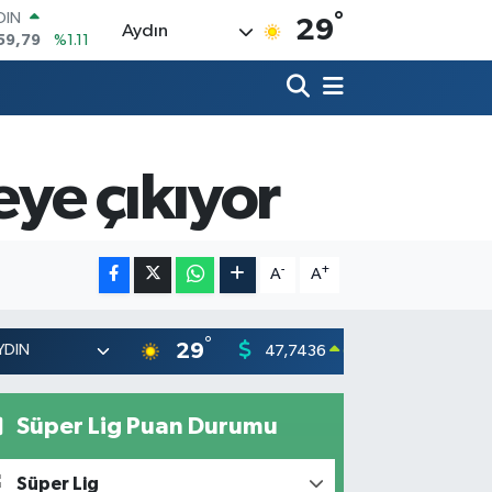
°
AR
29
Aydın
436
%0.18
O
510
%0.32
LİN
811
%0.38
 ALTIN
.55
%0.03
eye çıkıyor
100
79
%-14
OIN
59,79
%1.11
-
+
A
A
°
29
47,7436
55,251
0.18
%
Süper Lig Puan Durumu
Süper Lig