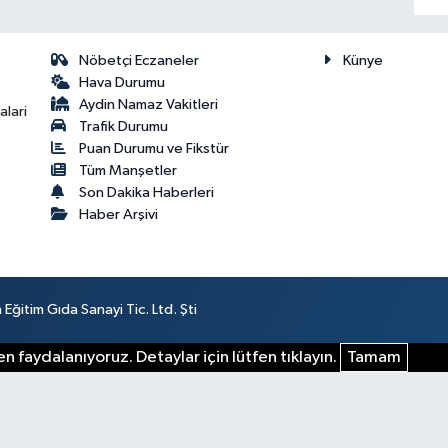
Nöbetçi Eczaneler
Künye
Hava Durumu
Aydin Namaz Vakitleri
lari
Trafik Durumu
Puan Durumu ve Fikstür
Tüm Manşetler
Son Dakika Haberleri
Haber Arşivi
ğitim Gıda Sanayi Tic. Ltd. Şti
n faydalanıyoruz. Detaylar için lütfen tıklayın.
Tamam