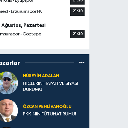
şiktaş - Eyüpspor
21:30
ed - Erzurumspor FK
21:30
7 Ağustos, Pazartesi
msunspor - Göztepe
21:30
azarlar
HÜSEYIN ADALAN
HİÇLERİN HAYATI VE SİYASİ
DURUMU
ÖZCAN PEHLIVANOĞLU
PKK’NIN FÜTUHAT RUHU!