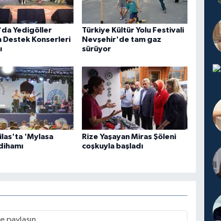
da Yedigöller
Türkiye Kültür Yolu Festivali
 Destek Konserleri
Nevşehir'de tam gaz
ı
sürüyor
las'ta 'Mylasa
Rize Yaşayan Miras Şöleni
dihamı
coşkuyla başladı