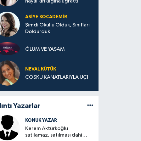
hayal kırıklığına uğrattı
ASIYE KOCADEMİR
Şimdi Okullu Olduk, Sınıfları
Doldurduk
ÖLÜM VE YAŞAM
NEVAL KÜTÜK
COŞKU KANATLARIYLA UÇ!
lıntı Yazarlar
KONUK YAZAR
Kerem Aktürkoğlu
satılamaz, satılması dahi