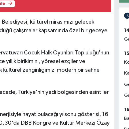
üle
 Belediyesi, kültürel mirasımızı gelecek
rdüğü çalışmalar kapsamında özel bir geceye
1
Ga
ervatuvarı Çocuk Halk Oyunları Topluluğu'nun
1
 yıllık birikimini, yöresel ezgiler ve
Ko
 kültürel zenginliğimizi modern bir sahne
Ka
Ge
gecede, Türkiye'nin yedi bölgesinden esintiler
Ga
1
nerjisiyle hayat bulacağı yılsonu gösterisi, 16
Ba
0.30'da DBB Kongre ve Kültür Merkezi Özay