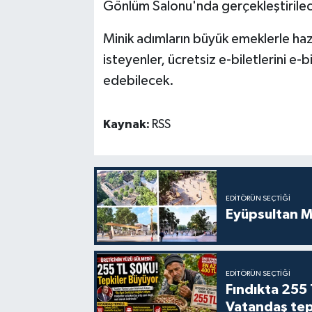
Gönlüm Salonu'nda gerçekleştirile
Minik adımların büyük emeklerle haz
isteyenler, ücretsiz e-biletlerini e-
edebilecek.
Kaynak:
RSS
EDITÖRÜN SEÇTIĞI
Eyüpsultan M
EDITÖRÜN SEÇTIĞI
Fındıkta 255 
Vatandaş tepk