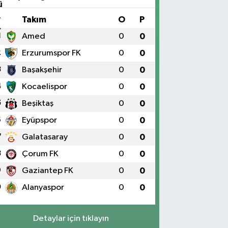
#
Takım
O
P
1
Amed
0
0
2
Erzurumspor FK
0
0
3
Başakşehir
0
0
4
Kocaelispor
0
0
5
Beşiktaş
0
0
6
Eyüpspor
0
0
7
Galatasaray
0
0
8
Çorum FK
0
0
9
Gaziantep FK
0
0
0
Alanyaspor
0
0
Detaylar için tıklayın