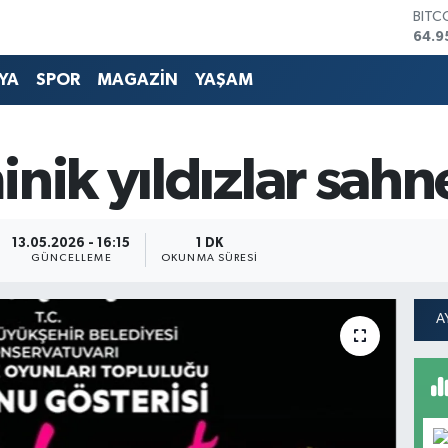
DOL
47,7
EUR
55,2
YA
SPOR
MAGAZİN
YAŞAM
STER
64,4
GRAM
6660
inik yıldızlar sahn
BİST
13.7
BITC
64.9
13.05.2026 - 16:15
1 DK
GÜNCELLEME
OKUNMA SÜRESI