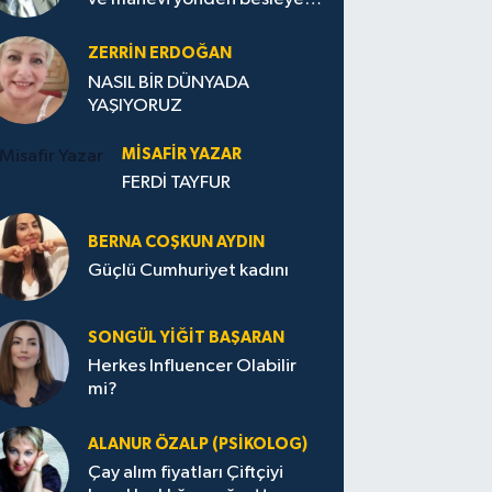
Avrupa...
ZERRIN ERDOĞAN
NASIL BİR DÜNYADA
YAŞIYORUZ
MISAFIR YAZAR
FERDİ TAYFUR
BERNA COŞKUN AYDIN
Güçlü Cumhuriyet kadını
SONGÜL YIĞIT BAŞARAN
Herkes Influencer Olabilir
mi?
ALANUR ÖZALP (PSIKOLOG)
Çay alım fiyatları Çiftçiyi