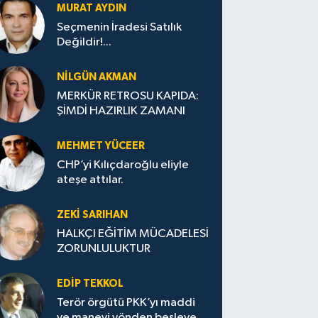
MURAT AYDIN
Seçmenin İradesi Satılık
Değildir!...
NILGÜN AKMAN
MERKÜR RETROSU KAPIDA:
ŞİMDİ HAZIRLIK ZAMANI
MEHMET YÜCEER
CHP’yi Kılıçdaroğlu eliyle
ateşe attılar.
ZEKI SARIHAN
HALKÇI EĞİTİM MÜCADELESİ
ZORUNLULUKTUR
EDIP TEKKOL
Terör örgütü PKK’yı maddi
ve manevi yönden besleyen