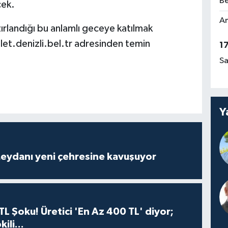
Be
cek.
Am
ırlandığı bu anlamlı geceye katılmak
bilet.denizli.bel.tr adresinden temin
1
Sa
Y
eydanı yeni çehresine kavuşuyor
TL Şoku! Üretici 'En Az 400 TL' diyor;
ili...