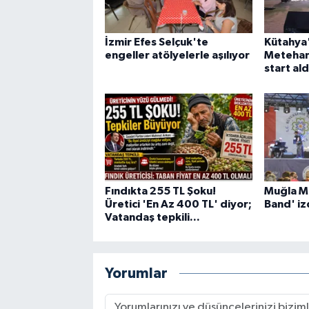
İzmir Efes Selçuk'te
Kütahya'
engeller atölyelerle aşılıyor
Metehan
start ald
Fındıkta 255 TL Şoku!
Muğla Mi
Üretici 'En Az 400 TL' diyor;
Band' iz
Vatandaş tepkili...
Yorumlar