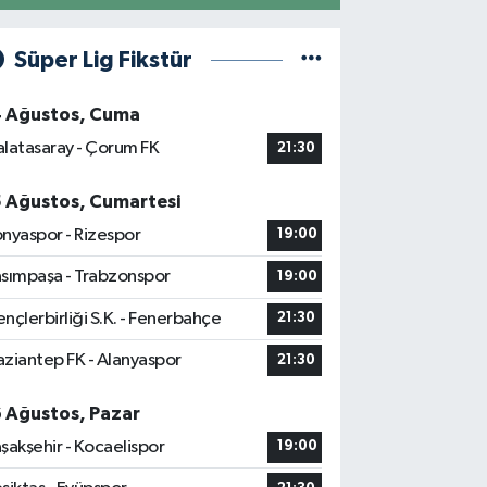
Süper Lig Fikstür
4 Ağustos, Cuma
latasaray - Çorum FK
21:30
5 Ağustos, Cumartesi
nyaspor - Rizespor
19:00
sımpaşa - Trabzonspor
19:00
nçlerbirliği S.K. - Fenerbahçe
21:30
ziantep FK - Alanyaspor
21:30
6 Ağustos, Pazar
şakşehir - Kocaelispor
19:00