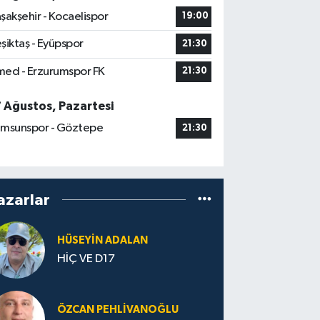
şakşehir - Kocaelispor
19:00
şiktaş - Eyüpspor
21:30
ed - Erzurumspor FK
21:30
7 Ağustos, Pazartesi
msunspor - Göztepe
21:30
azarlar
HÜSEYIN ADALAN
HİÇ VE D17
ÖZCAN PEHLIVANOĞLU