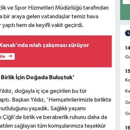
çlik ve Spor Hizmetleri Müdürlüğü tarafından
da bir araya gelen vatandaşlar temiz hava
yaptı hem de keyifli vakit geçirdi.
Kanalı'nda ıslah çalışması sürüyor
1
üle
Ga
1
 Birlik İçin Doğada Buluştuk'
Ko
ldız, doğayla iç içe geçirilen bu tür
Ka
tı. Başkan Yıldız, 'Hemşehrilerimizle birlikte
Ge
mutluluğunu yaşadık. Sağlıklı yaşamı
Ga
k Çiğli'de birlik ve beraberlik ruhunu daha da
tılım sağlayan tüm komşularımıza teşekkür
1