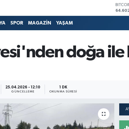
DOLA
47,59
EURO
55,07
YA
SPOR
MAGAZİN
YAŞAM
STERLİ
64,24
GRAM 
6518.2
yesi'nden doğa il
BİST1
13.703
BITCO
64.60
25.04.2026 - 12:10
1 DK
GÜNCELLEME
OKUNMA SÜRESI