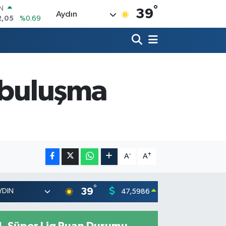
°
R
39
Aydın
86
%0.06
00
%0.1
N
38
%0.21
ALTIN
3
%0.39
e buluşma
00
%0
IN
2,05
%0.69
-
+
A
A
°
39
47,5986
55,07
0.06
%
Süper Lig Puan Durumu