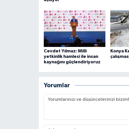
Cevdet Yılmaz: Milli
Konya Ke
yetkinlik hamlesi ile insan
çalışmas
kaynağını güçlendiriyoruz
Yorumlar