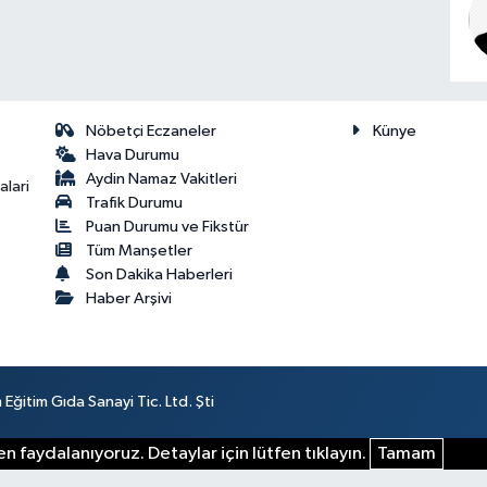
Nöbetçi Eczaneler
Künye
Hava Durumu
Aydin Namaz Vakitleri
lari
Trafik Durumu
Puan Durumu ve Fikstür
Tüm Manşetler
Son Dakika Haberleri
Haber Arşivi
ğitim Gıda Sanayi Tic. Ltd. Şti
n faydalanıyoruz. Detaylar için lütfen tıklayın.
Tamam