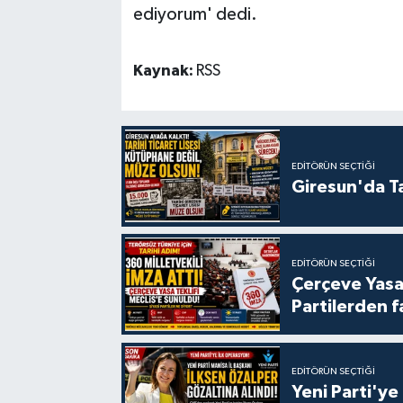
ediyorum' dedi.
Kaynak:
RSS
EDITÖRÜN SEÇTIĞI
Giresun'da Ta
EDITÖRÜN SEÇTIĞI
Çerçeve Yasa
Partilerden f
EDITÖRÜN SEÇTIĞI
Yeni Parti'ye