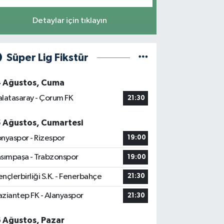
Detaylar için tıklayın
Süper Lig Fikstür
4 Ağustos, Cuma
latasaray - Çorum FK
21:30
5 Ağustos, Cumartesi
nyaspor - Rizespor
19:00
sımpaşa - Trabzonspor
19:00
nçlerbirliği S.K. - Fenerbahçe
21:30
ziantep FK - Alanyaspor
21:30
6 Ağustos, Pazar