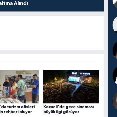
ltına Alındı
da turizm ofisleri
Kocaeli'de gece sineması
rin rehberi oluyor
büyük ilgi görüyor