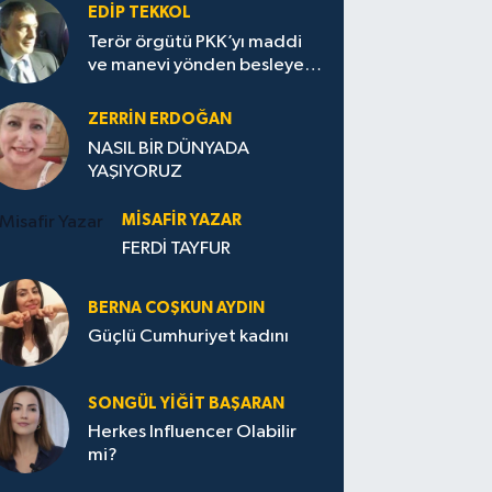
EDIP TEKKOL
Terör örgütü PKK’yı maddi
ve manevi yönden besleyen
Avrupa...
ZERRIN ERDOĞAN
NASIL BİR DÜNYADA
YAŞIYORUZ
MISAFIR YAZAR
FERDİ TAYFUR
BERNA COŞKUN AYDIN
Güçlü Cumhuriyet kadını
SONGÜL YIĞIT BAŞARAN
Herkes Influencer Olabilir
mi?