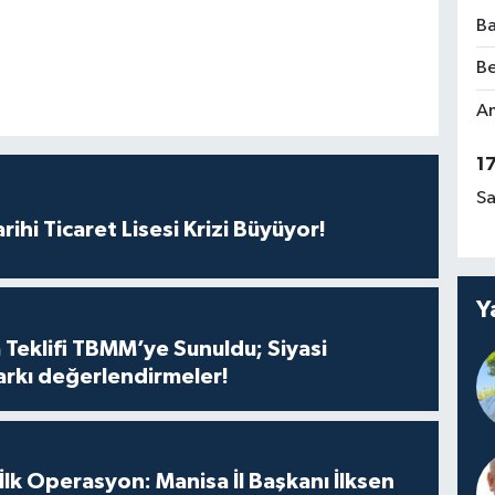
Ba
Be
Am
1
Sa
rihi Ticaret Lisesi Krizi Büyüyor!
Y
 Teklifi TBMM’ye Sunuldu; Siyasi
arkı değerlendirmeler!
 İlk Operasyon: Manisa İl Başkanı İlksen