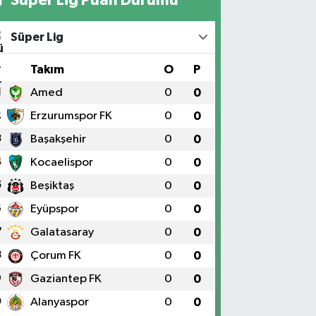
Süper Lig
#
Takım
O
P
1
Amed
0
0
2
Erzurumspor FK
0
0
3
Başakşehir
0
0
4
Kocaelispor
0
0
5
Beşiktaş
0
0
6
Eyüpspor
0
0
7
Galatasaray
0
0
8
Çorum FK
0
0
9
Gaziantep FK
0
0
0
Alanyaspor
0
0