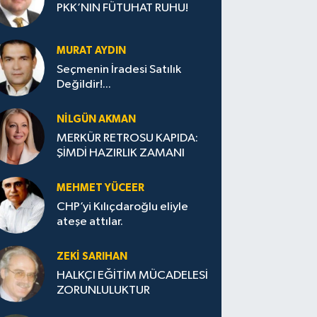
PKK’NIN FÜTUHAT RUHU!
MURAT AYDIN
Seçmenin İradesi Satılık
Değildir!...
NILGÜN AKMAN
MERKÜR RETROSU KAPIDA:
ŞİMDİ HAZIRLIK ZAMANI
MEHMET YÜCEER
CHP’yi Kılıçdaroğlu eliyle
ateşe attılar.
ZEKI SARIHAN
HALKÇI EĞİTİM MÜCADELESİ
ZORUNLULUKTUR