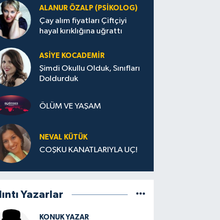
ALANUR ÖZALP (PSIKOLOG)
Çay alım fiyatları Çiftçiyi
hayal kırıklığına uğrattı
ASIYE KOCADEMİR
Şimdi Okullu Olduk, Sınıfları
Doldurduk
ÖLÜM VE YAŞAM
NEVAL KÜTÜK
COŞKU KANATLARIYLA UÇ!
lıntı Yazarlar
KONUK YAZAR