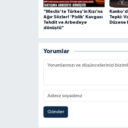
“Meclis’te Türkeş’in Kızı’na
Kanko'd
Ağır Sözler! ‘Pislik’ Kavgası
Tepki: V
Tehdit ve Arbedeye
Düzene 
dönüştü”
Yorumlar
Gönder