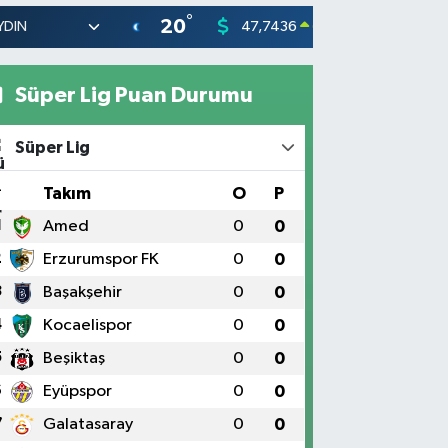
°
20
47,7436
55,251
0.18
%
Süper Lig Puan Durumu
Süper Lig
#
Takım
O
P
1
Amed
0
0
2
Erzurumspor FK
0
0
3
Başakşehir
0
0
4
Kocaelispor
0
0
5
Beşiktaş
0
0
6
Eyüpspor
0
0
7
Galatasaray
0
0