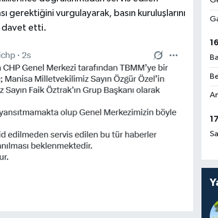
Ge
ı gerektiğini vurgulayarak, basın kuruluşlarını
Ga
davet etti.
1
Ba
Be
Am
1
Sa
Y