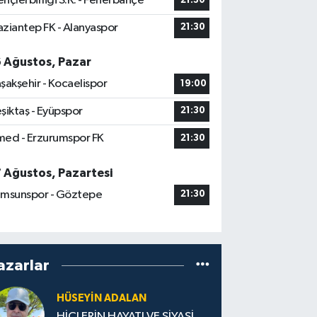
nçlerbirliği S.K. - Fenerbahçe
21:30
ziantep FK - Alanyaspor
21:30
6 Ağustos, Pazar
şakşehir - Kocaelispor
19:00
şiktaş - Eyüpspor
21:30
ed - Erzurumspor FK
21:30
7 Ağustos, Pazartesi
msunspor - Göztepe
21:30
azarlar
HÜSEYIN ADALAN
HİÇLERİN HAYATI VE SİYASİ