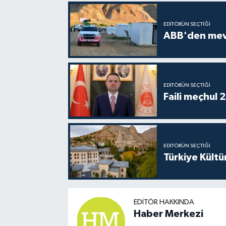
EDITÖRÜN SEÇTIĞI
ABB'den mevsi
EDITÖRÜN SEÇTIĞI
Faili meçhul 
EDITÖRÜN SEÇTIĞI
Türkiye Kültü
EDITÖR HAKKINDA
Haber Merkezi