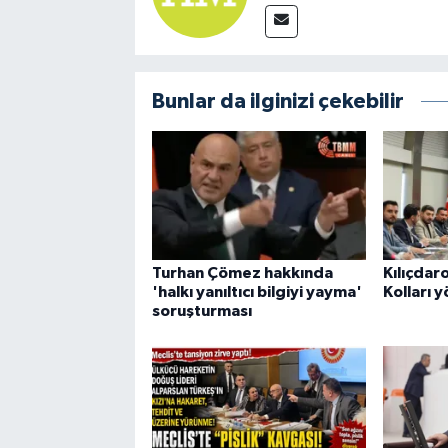
Bunlar da ilginizi çekebilir
Turhan Çömez hakkında
Kılıçdar
'halkı yanıltıcı bilgiyi yayma'
Kolları 
soruşturması