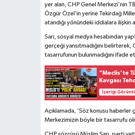
yer alan, CHP Genel Merkezi'nin T
Özgür Özel'in yerine Tekirdağ Mille
atandığı yönündeki iddialara ilişkin 
Sarı, sosyal medya hesabından yapt
gerçeği yansıtmadığını belirterek,
tasarrufunun bulunmadığını ifade et
“Meclis’te Tü
Kavgası Teh
İçeriği Görünt
Açıklamada, 'Söz konusu haberler 
Merkezimizin böyle bir tasarrufu olm
CHP sözcüsü Müslim Sarı, parti yetk