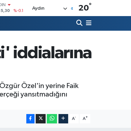
°
AR
20
Aydın
436
%0.18
O
510
%0.32
LİN
811
%0.38
 ALTIN
.55
%0
' iddialarına
100
79
%-14
Özgür Özel'in yerine Faik
erçeği yansıtmadığını
-
+
A
A