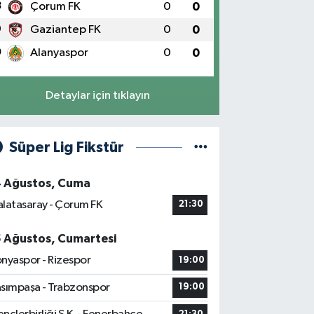
8
Çorum FK
0
0
9
Gaziantep FK
0
0
0
Alanyaspor
0
0
Detaylar için tıklayın
Süper Lig Fikstür
4 Ağustos, Cuma
latasaray - Çorum FK
21:30
5 Ağustos, Cumartesi
nyaspor - Rizespor
19:00
sımpaşa - Trabzonspor
19:00