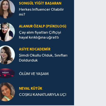
SONGÜL YIĞIT BAŞARAN
Herkes Influencer Olabilir
mi?
ALANUR ÖZALP (PSIKOLOG)
Çay alım fiyatları Çiftçiyi
hayal kırıklığına uğrattı
ASIYE KOCADEMİR
Şimdi Okullu Olduk, Sınıfları
Doldurduk
ÖLÜM VE YAŞAM
NEVAL KÜTÜK
COŞKU KANATLARIYLA UÇ!