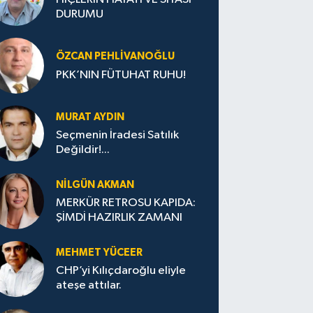
DURUMU
ÖZCAN PEHLIVANOĞLU
PKK’NIN FÜTUHAT RUHU!
MURAT AYDIN
Seçmenin İradesi Satılık
Değildir!...
NILGÜN AKMAN
MERKÜR RETROSU KAPIDA:
ŞİMDİ HAZIRLIK ZAMANI
MEHMET YÜCEER
CHP’yi Kılıçdaroğlu eliyle
ateşe attılar.