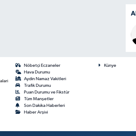
A
Nöbetçi Eczaneler
Künye
Hava Durumu
Aydin Namaz Vakitleri
lari
Trafik Durumu
Puan Durumu ve Fikstür
Tüm Manşetler
Son Dakika Haberleri
Haber Arşivi