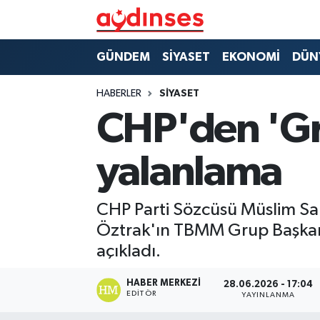
GÜNDEM
Nöbetçi Eczaneler
GÜNDEM
SİYASET
EKONOMİ
DÜN
SİYASET
Hava Durumu
HABERLER
SİYASET
CHP'den 'Gru
EKONOMİ
Aydin Namaz Vakitleri
yalanlama
DÜNYA
Trafik Durumu
SPOR
Süper Lig Puan Durumu ve Fikstür
CHP Parti Sözcüsü Müslim Sarı
Öztrak'ın TBMM Grup Başkanı
MAGAZİN
Tüm Manşetler
açıkladı.
YAŞAM
Son Dakika Haberleri
HABER MERKEZI
28.06.2026 - 17:04
EDITÖR
YAYINLANMA
Haber Arşivi