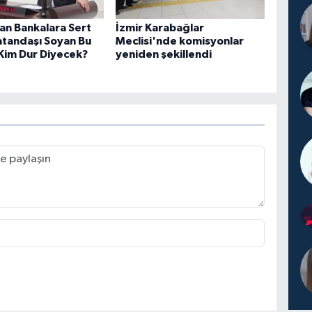
an Bankalara Sert
İzmir Karabağlar
atandaşı Soyan Bu
Meclisi'nde komisyonlar
Kim Dur Diyecek?
yeniden şekillendi