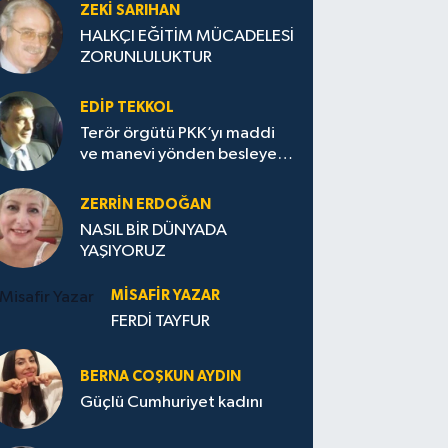
ZEKI SARIHAN
HALKÇI EĞİTİM MÜCADELESİ
ZORUNLULUKTUR
EDIP TEKKOL
Terör örgütü PKK’yı maddi
ve manevi yönden besleyen
Avrupa...
ZERRIN ERDOĞAN
NASIL BİR DÜNYADA
YAŞIYORUZ
MISAFIR YAZAR
FERDİ TAYFUR
BERNA COŞKUN AYDIN
Güçlü Cumhuriyet kadını