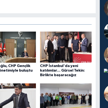
oğlu, CHP Gençlik
CHP İstanbul'da yeni
yönetimiyle buluştu
katılımlar... Gürsel Tekin:
Birlikte başaracağız