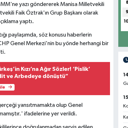
BMM'ne yazı göndererek Manisa Milletvekili
tvekili Faik Öztrak'ın Grup Başkanı olarak
açıklama yaptı.
1
ığı paylaşımda, söz konusu haberlerin
 CHP Genel Merkezi'nin bu yönde herhangi bir
ti.
rkeş’in Kızı’na Ağır Sözler! ‘Pislik’
1
dit ve Arbedeye dönüştü”
Ga
üle
1
gerçeği yansıtmamakta olup Genel
Ko
amıştır.' ifadelerine yer verildi.
Ka
ililerince doğrulanmadan servis edilen