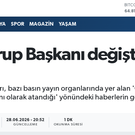
DOL
47,7
EUR
55,2
YA
SPOR
MAGAZİN
YAŞAM
STER
64,4
GRAM
6660
p Başkanı değişti
BİST
13.7
, bazı basın yayın organlarında yer alan '
 olarak atandığı' yönündeki haberlerin g
28.06.2026 - 20:52
1 DK
GÜNCELLEME
OKUNMA SÜRESI