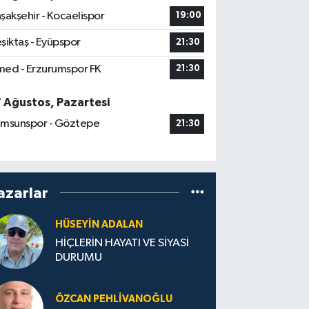
şakşehir - Kocaelispor
19:00
şiktaş - Eyüpspor
21:30
ed - Erzurumspor FK
21:30
7 Ağustos, Pazartesi
msunspor - Göztepe
21:30
azarlar
HÜSEYIN ADALAN
HİÇLERİN HAYATI VE SİYASİ
DURUMU
ÖZCAN PEHLIVANOĞLU