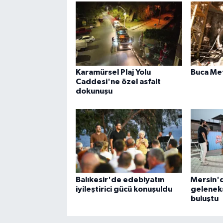
Karamürsel Plaj Yolu
Buca Me
Caddesi'ne özel asfalt
dokunuşu
Balıkesir'de edebiyatın
Mersin'd
iyileştirici gücü konuşuldu
geleneks
buluştu