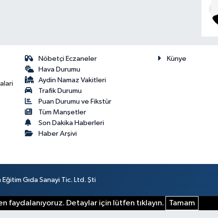
Nöbetçi Eczaneler
Künye
Hava Durumu
Aydin Namaz Vakitleri
lari
Trafik Durumu
Puan Durumu ve Fikstür
Tüm Manşetler
Son Dakika Haberleri
Haber Arşivi
ğitim Gıda Sanayi Tic. Ltd. Şti
n faydalanıyoruz. Detaylar için lütfen tıklayın.
Tamam