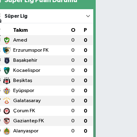
Süper Lig
#
Takım
O
P
1
Amed
0
0
2
Erzurumspor FK
0
0
3
Başakşehir
0
0
4
Kocaelispor
0
0
5
Beşiktaş
0
0
6
Eyüpspor
0
0
7
Galatasaray
0
0
8
Çorum FK
0
0
9
Gaziantep FK
0
0
0
Alanyaspor
0
0