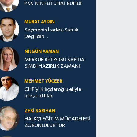
PKK’NIN FÜTUHAT RUHU!
MURAT AYDIN
Seçmenin İradesi Satılık
Değildir!...
NILGÜN AKMAN
MERKÜR RETROSU KAPIDA:
ŞİMDİ HAZIRLIK ZAMANI
MEHMET YÜCEER
CHP’yi Kılıçdaroğlu eliyle
ateşe attılar.
ZEKI SARIHAN
HALKÇI EĞİTİM MÜCADELESİ
ZORUNLULUKTUR