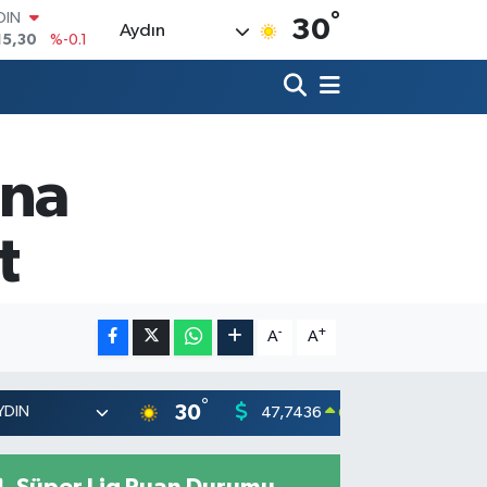
°
AR
30
Aydın
436
%0.18
O
510
%0.32
LİN
811
%0.38
 ALTIN
.55
%0
ına
100
79
%-14
OIN
t
15,30
%-0.1
-
+
A
A
°
30
47,7436
55,251
0.18
%
Süper Lig Puan Durumu