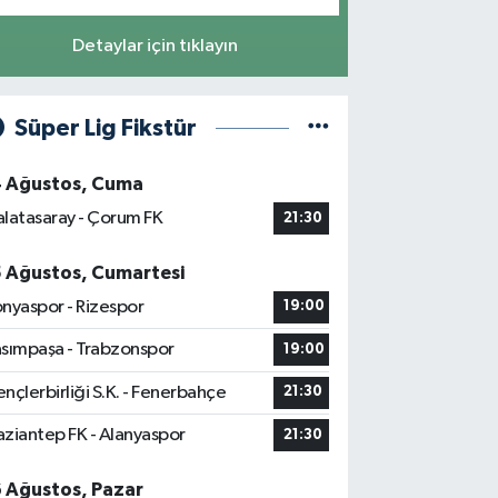
Detaylar için tıklayın
Süper Lig Fikstür
4 Ağustos, Cuma
latasaray - Çorum FK
21:30
5 Ağustos, Cumartesi
nyaspor - Rizespor
19:00
sımpaşa - Trabzonspor
19:00
nçlerbirliği S.K. - Fenerbahçe
21:30
ziantep FK - Alanyaspor
21:30
6 Ağustos, Pazar