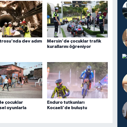
trosu'nda dev adım
Mersin'de çocuklar trafik
kurallarını öğreniyor
e çocuklar
Enduro tutkunları
el oyunlarla
Kocaeli'de buluştu