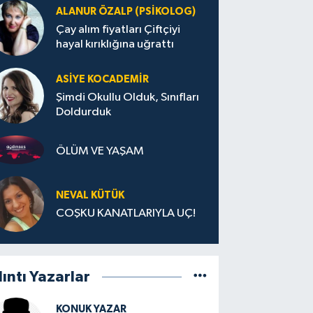
ALANUR ÖZALP (PSIKOLOG)
Çay alım fiyatları Çiftçiyi
hayal kırıklığına uğrattı
ASIYE KOCADEMİR
Şimdi Okullu Olduk, Sınıfları
Doldurduk
ÖLÜM VE YAŞAM
NEVAL KÜTÜK
COŞKU KANATLARIYLA UÇ!
lıntı Yazarlar
KONUK YAZAR