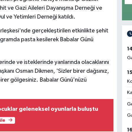
hit ve Gazi Aileleri Dayanışma Derneği ve
ul ve Yetimleri Derneği katıldı.
rleşkesi'nde gerçekleştirilen etkinlikte şehit
rogramda pasta kesilerek Babalar Günü
1
Ga
erinde ve isteklerinde yanlarında olacaklarını
aşkanı Osman Dikmen, 'Sizler birer dağsınız,
1
 birer gölgesiniz. Babalar Günü'nüzü
Ko
Ka
Ge
cuklar geleneksel oyunlarla buluştu
Ga
üle
1