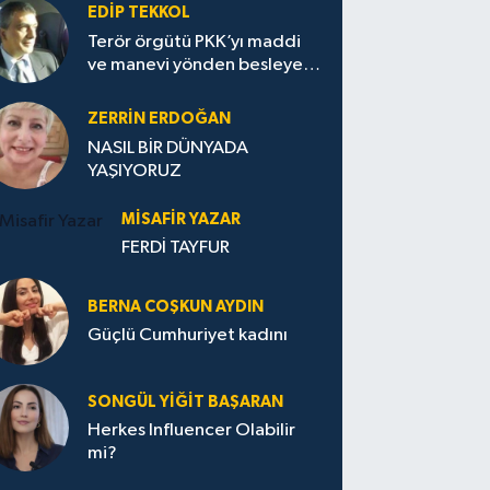
EDIP TEKKOL
Terör örgütü PKK’yı maddi
ve manevi yönden besleyen
Avrupa...
ZERRIN ERDOĞAN
NASIL BİR DÜNYADA
YAŞIYORUZ
MISAFIR YAZAR
FERDİ TAYFUR
BERNA COŞKUN AYDIN
Güçlü Cumhuriyet kadını
SONGÜL YIĞIT BAŞARAN
Herkes Influencer Olabilir
mi?