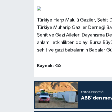
Türkiye Harp Malulü Gaziler, Şehit D
Türkiye Muharip Gaziler Derneği B
Şehit ve Gazi Aileleri Dayanışma De
anlamlı etkinlikten dolayı Bursa Bü
şehit ve gazi babalarının Babalar Gü
Kaynak:
RSS
EDITÖRÜN SEÇTIĞI
ABB'den mevsi