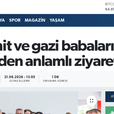
DOL
47,7
EUR
55,2
YA
SPOR
MAGAZİN
YAŞAM
STER
64,4
GRAM
6660
it ve gazi babalar
BİST
13.7
BITC
en anlamlı ziyare
64.8
21.06.2026 - 13:05
1 DK
GÜNCELLEME
OKUNMA SÜRESI