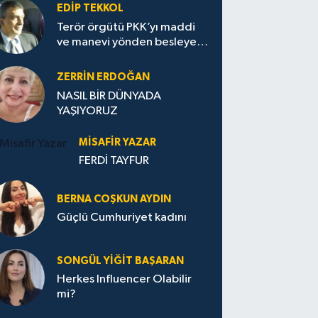
EDIP TEKKOL
Terör örgütü PKK’yı maddi
ve manevi yönden besleyen
Avrupa...
ZERRIN ERDOĞAN
NASIL BİR DÜNYADA
YAŞIYORUZ
MISAFIR YAZAR
FERDİ TAYFUR
BERNA COŞKUN AYDIN
Güçlü Cumhuriyet kadını
SONGÜL YIĞIT BAŞARAN
Herkes Influencer Olabilir
mi?