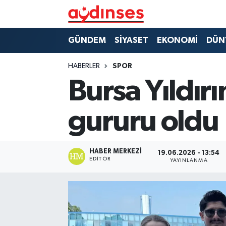
GÜNDEM
Nöbetçi Eczaneler
GÜNDEM
SİYASET
EKONOMİ
DÜN
SİYASET
Hava Durumu
HABERLER
SPOR
Bursa Yıldır
EKONOMİ
Aydin Namaz Vakitleri
gururu oldu
DÜNYA
Trafik Durumu
SPOR
Süper Lig Puan Durumu ve Fikstür
HABER MERKEZI
19.06.2026 - 13:54
EDITÖR
YAYINLANMA
MAGAZİN
Tüm Manşetler
YAŞAM
Son Dakika Haberleri
Haber Arşivi