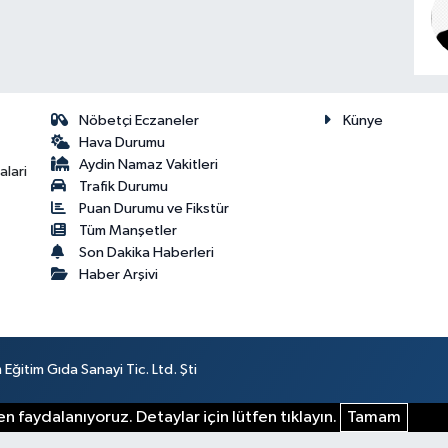
Nöbetçi Eczaneler
Künye
Hava Durumu
Aydin Namaz Vakitleri
lari
Trafik Durumu
Puan Durumu ve Fikstür
Tüm Manşetler
Son Dakika Haberleri
Haber Arşivi
ğitim Gıda Sanayi Tic. Ltd. Şti
n faydalanıyoruz. Detaylar için lütfen tıklayın.
Tamam