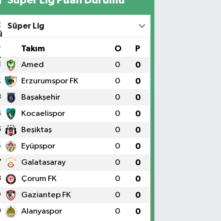
Süper Lig
#
Takım
O
P
1
Amed
0
0
2
Erzurumspor FK
0
0
3
Başakşehir
0
0
4
Kocaelispor
0
0
5
Beşiktaş
0
0
6
Eyüpspor
0
0
7
Galatasaray
0
0
8
Çorum FK
0
0
9
Gaziantep FK
0
0
0
Alanyaspor
0
0