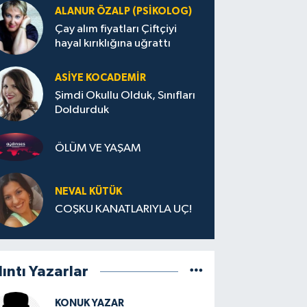
ALANUR ÖZALP (PSIKOLOG)
Çay alım fiyatları Çiftçiyi
hayal kırıklığına uğrattı
ASIYE KOCADEMİR
Şimdi Okullu Olduk, Sınıfları
Doldurduk
ÖLÜM VE YAŞAM
NEVAL KÜTÜK
COŞKU KANATLARIYLA UÇ!
lıntı Yazarlar
KONUK YAZAR