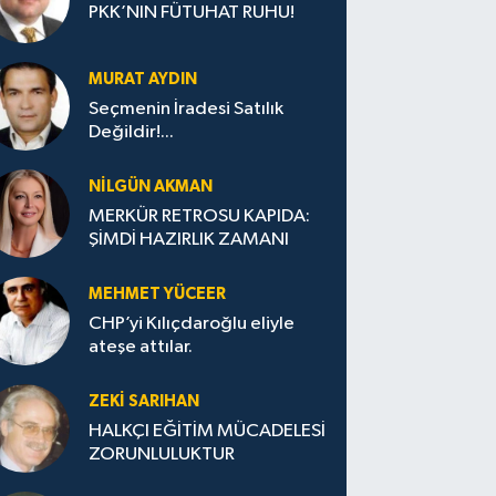
PKK’NIN FÜTUHAT RUHU!
MURAT AYDIN
Seçmenin İradesi Satılık
Değildir!...
NILGÜN AKMAN
MERKÜR RETROSU KAPIDA:
ŞİMDİ HAZIRLIK ZAMANI
MEHMET YÜCEER
CHP’yi Kılıçdaroğlu eliyle
ateşe attılar.
ZEKI SARIHAN
HALKÇI EĞİTİM MÜCADELESİ
ZORUNLULUKTUR