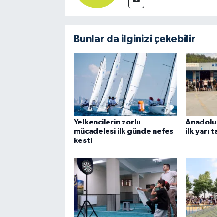
Bunlar da ilginizi çekebilir
Yelkencilerin zorlu
Anadolu 
mücadelesi ilk günde nefes
ilk yarı
kesti