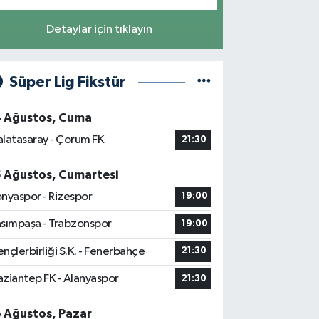
Detaylar için tıklayın
Süper Lig Fikstür
4 Ağustos, Cuma
latasaray - Çorum FK
21:30
5 Ağustos, Cumartesi
nyaspor - Rizespor
19:00
sımpaşa - Trabzonspor
19:00
nçlerbirliği S.K. - Fenerbahçe
21:30
ziantep FK - Alanyaspor
21:30
6 Ağustos, Pazar