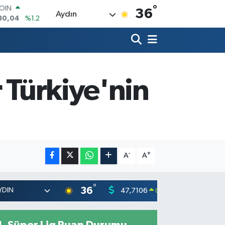
°
AR
36
Aydın
7106
%0.17
O
1652
%0.27
RLİN
4046
%0.35
M ALTIN
8.49
%2.12
r Türkiye'nin
T100
73
%-19
COIN
30,04
%1.2
-
+
A
A
°
36
47,7106
55,1652
0.17
%
Süper Lig Puan Durumu