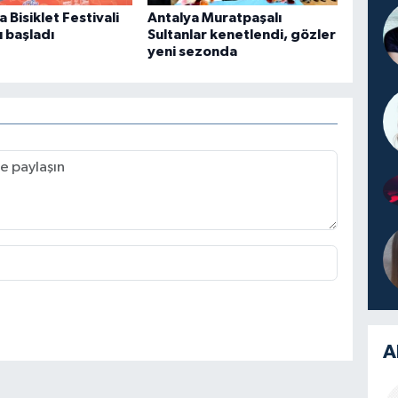
 Bisiklet Festivali
Antalya Muratpaşalı
 başladı
Sultanlar kenetlendi, gözler
yeni sezonda
A