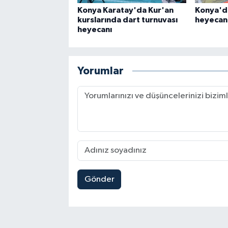
Konya Karatay'da Kur'an
Konya'da
kurslarında dart turnuvası
heyecanı
heyecanı
Yorumlar
Gönder