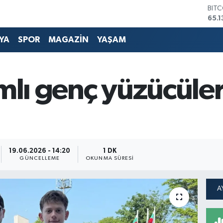
DOL
47,
EUR
55,
YA
SPOR
MAGAZİN
YAŞAM
STE
64,
GRA
661
ımlı genç yüzücüle
BİS
13.7
BIT
65.1
19.06.2026 - 14:20
1 DK
GÜNCELLEME
OKUNMA SÜRESI