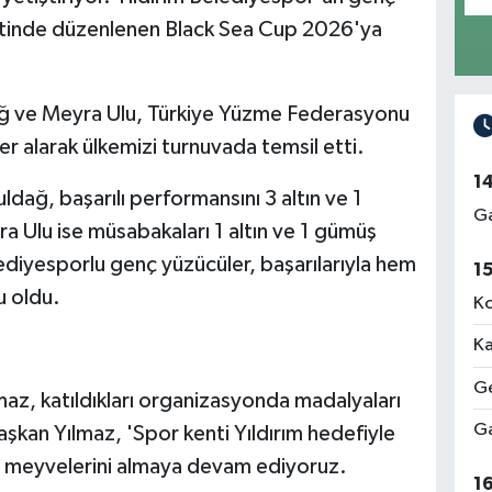
entinde düzenlenen Black Sea Cup 2026'ya
dağ ve Meyra Ulu, Türkiye Yüzme Federasyonu
 alarak ülkemizi turnuvada temsil etti.
1
dağ, başarılı performansını 3 altın ve 1
Ga
a Ulu ise müsabakaları 1 altın ve 1 gümüş
ediyesporlu genç yüzücüler, başarılarıyla hem
1
u oldu.
Ko
Ka
Ge
maz, katıldıkları organizasyonda madalyaları
Ga
aşkan Yılmaz, 'Spor kenti Yıldırım hedefiyle
ın meyvelerini almaya devam ediyoruz.
1