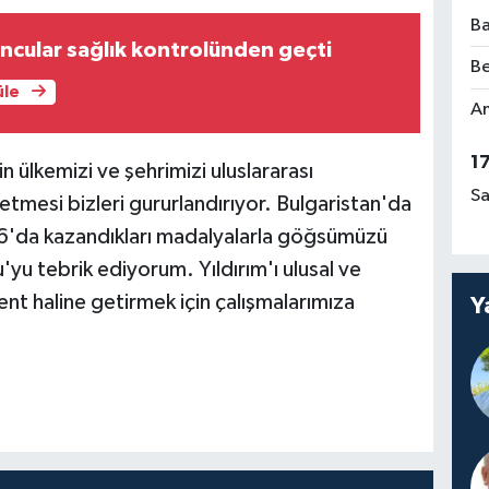
Ba
ncular sağlık kontrolünden geçti
Be
üle
Am
1
n ülkemizi ve şehrimizi uluslararası
Sa
etmesi bizleri gururlandırıyor. Bulgaristan'da
26'da kazandıkları madalyalarla göğsümüzü
yu tebrik ediyorum. Yıldırım'ı ulusal ve
ent haline getirmek için çalışmalarımıza
Y