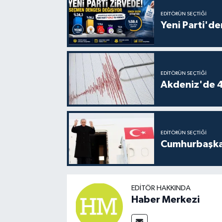
EDITÖRÜN SEÇTIĞI
Yeni Parti'de
EDITÖRÜN SEÇTIĞI
Akdeniz'de 
EDITÖRÜN SEÇTIĞI
Cumhurbaşkan
EDITÖR HAKKINDA
Haber Merkezi