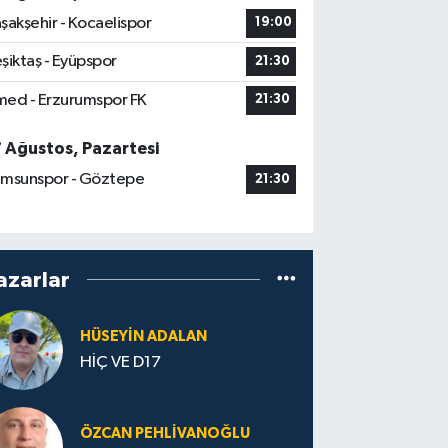
şakşehir - Kocaelispor
19:00
şiktaş - Eyüpspor
21:30
ed - Erzurumspor FK
21:30
7 Ağustos, Pazartesi
msunspor - Göztepe
21:30
azarlar
HÜSEYIN ADALAN
HİÇ VE D17
ÖZCAN PEHLIVANOĞLU