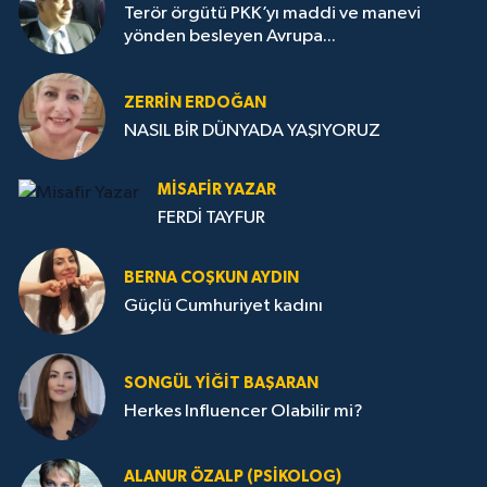
Terör örgütü PKK’yı maddi ve manevi
yönden besleyen Avrupa...
ZERRIN ERDOĞAN
NASIL BİR DÜNYADA YAŞIYORUZ
MISAFIR YAZAR
FERDİ TAYFUR
BERNA COŞKUN AYDIN
Güçlü Cumhuriyet kadını
SONGÜL YIĞIT BAŞARAN
Herkes Influencer Olabilir mi?
ALANUR ÖZALP (PSIKOLOG)