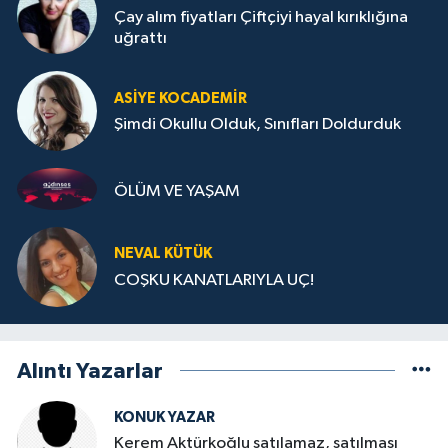
Çay alım fiyatları Çiftçiyi hayal kırıklığına
uğrattı
ASIYE KOCADEMİR
Şimdi Okullu Olduk, Sınıfları Doldurduk
ÖLÜM VE YAŞAM
NEVAL KÜTÜK
COŞKU KANATLARIYLA UÇ!
Alıntı Yazarlar
KONUK YAZAR
Kerem Aktürkoğlu satılamaz, satılması