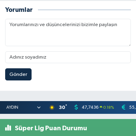
Yorumlar
Gönder
°
30
47,7436
55
0.18
%
Süper Lig Puan Durumu