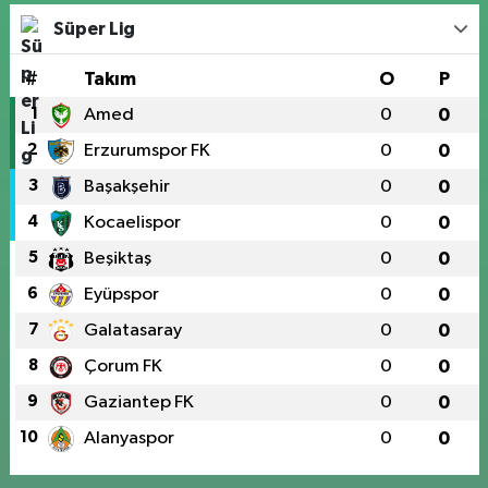
Süper Lig
#
Takım
O
P
1
Amed
0
0
2
Erzurumspor FK
0
0
3
Başakşehir
0
0
4
Kocaelispor
0
0
5
Beşiktaş
0
0
6
Eyüpspor
0
0
7
Galatasaray
0
0
8
Çorum FK
0
0
9
Gaziantep FK
0
0
10
Alanyaspor
0
0