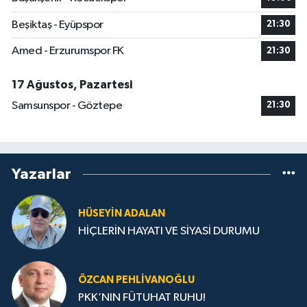
Beşiktaş - Eyüpspor
21:30
Amed - Erzurumspor FK
21:30
17 Ağustos, Pazartesi
Samsunspor - Göztepe
21:30
Yazarlar
HÜSEYIN ADALAN
HİÇLERİN HAYATI VE SİYASİ DURUMU
ÖZCAN PEHLIVANOĞLU
PKK’NIN FÜTUHAT RUHU!