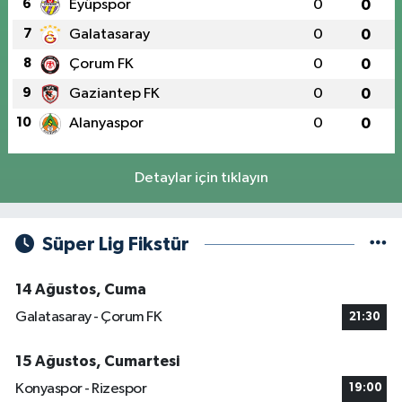
6
Eyüpspor
0
0
7
Galatasaray
0
0
8
Çorum FK
0
0
9
Gaziantep FK
0
0
10
Alanyaspor
0
0
Detaylar için tıklayın
Süper Lig Fikstür
14 Ağustos, Cuma
Galatasaray - Çorum FK
21:30
15 Ağustos, Cumartesi
Konyaspor - Rizespor
19:00