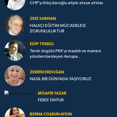
CHP’yi Kılıçdaroğlu eliyle ateşe attılar.
ZEKI SARIHAN
HALKÇI EĞİTİM MÜCADELESİ
ZORUNLULUKTUR
EDIP TEKKOL
Terör örgütü PKK’yı maddi ve manevi
yönden besleyen Avrupa...
ZERRIN ERDOĞAN
NASIL BİR DÜNYADA YAŞIYORUZ
MISAFIR YAZAR
FERDİ TAYFUR
BERNA COŞKUN AYDIN