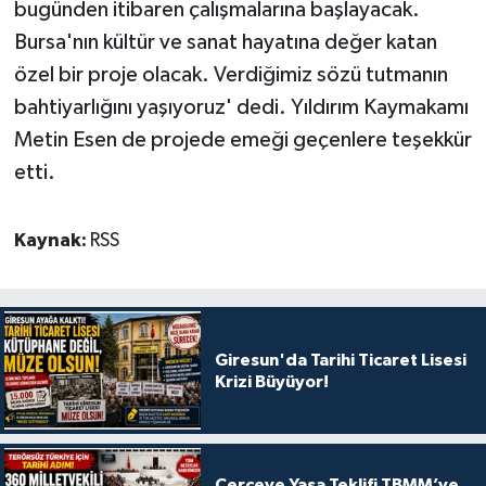
bugünden itibaren çalışmalarına başlayacak.
Bursa'nın kültür ve sanat hayatına değer katan
özel bir proje olacak. Verdiğimiz sözü tutmanın
bahtiyarlığını yaşıyoruz' dedi. Yıldırım Kaymakamı
Metin Esen de projede emeği geçenlere teşekkür
etti.
Kaynak:
RSS
Giresun'da Tarihi Ticaret Lisesi
Krizi Büyüyor!
Çerçeve Yasa Teklifi TBMM’ye