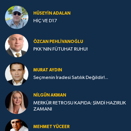
HÜSEYIN ADALAN
HİÇ VE D17
ÖZCAN PEHLIVANOĞLU
PKK’NIN FÜTUHAT RUHU!
MURAT AYDIN
Seçmenin İradesi Satılık Değildir!...
NILGÜN AKMAN
MERKÜR RETROSU KAPIDA: ŞİMDİ HAZIRLIK
ZAMANI
MEHMET YÜCEER