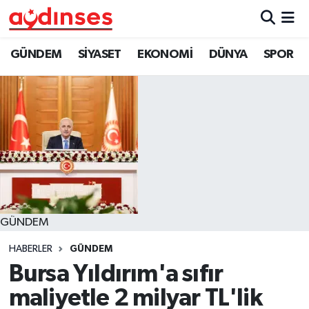
GÜNDEM
Nöbetçi Eczaneler
GÜNDEM
SİYASET
EKONOMİ
DÜNYA
SPOR
SİYASET
Hava Durumu
EKONOMİ
Aydin Namaz Vakitleri
DÜNYA
Trafik Durumu
SPOR
Süper Lig Puan Durumu ve Fikstür
GÜNDEM
MAGAZİN
Tüm Manşetler
HABERLER
GÜNDEM
YAŞAM
Son Dakika Haberleri
Bursa Yıldırım'a sıfır
maliyetle 2 milyar TL'lik
Haber Arşivi