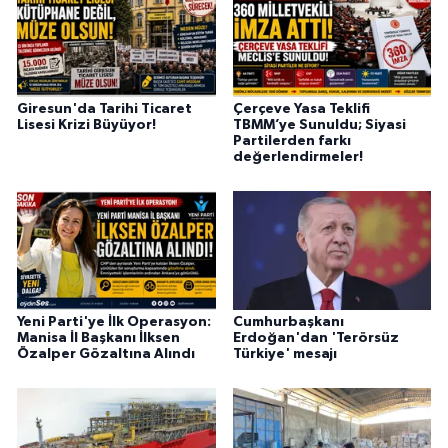
Giresun'da Tarihi Ticaret
Çerçeve Yasa Teklifi
Lisesi Krizi Büyüyor!
TBMM’ye Sunuldu; Siyasi
Partilerden farkı
değerlendirmeler!
Yeni Parti'ye İlk Operasyon:
Cumhurbaşkanı
Manisa İl Başkanı İlksen
Erdoğan'dan 'Terörsüz
Özalper Gözaltına Alındı
Türkiye' mesajı