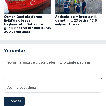
Osman Gazi platformu
Akdeniz'de mikroplastik
Eylül'de göreve
denetimi... 23 tesise 47,6
başlayacak... Gabar'da
milyon TL ceza!
günlük petrol üretimi 83 bin
200 varile ulaştı
Yorumlar
Gönder