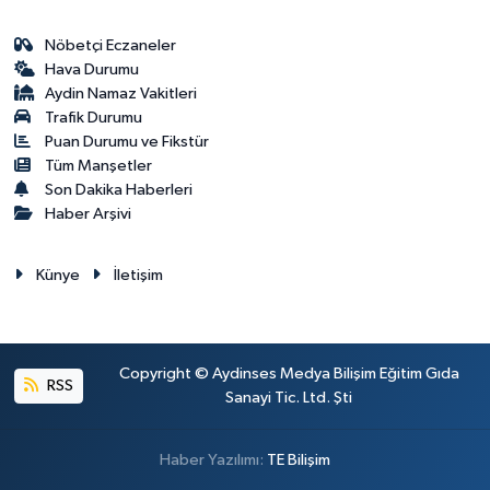
Nöbetçi Eczaneler
Hava Durumu
Aydin Namaz Vakitleri
Trafik Durumu
Puan Durumu ve Fikstür
Tüm Manşetler
Son Dakika Haberleri
Haber Arşivi
Künye
İletişim
Copyright © Aydinses Medya Bilişim Eğitim Gıda
RSS
Sanayi Tic. Ltd. Şti
Haber Yazılımı:
TE Bilişim