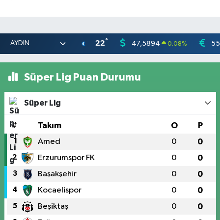
°
22
47,5894
55
0.08
%
Süper Lig Puan Durumu
Süper Lig
#
Takım
O
P
1
Amed
0
0
2
Erzurumspor FK
0
0
3
Başakşehir
0
0
4
Kocaelispor
0
0
5
Beşiktaş
0
0