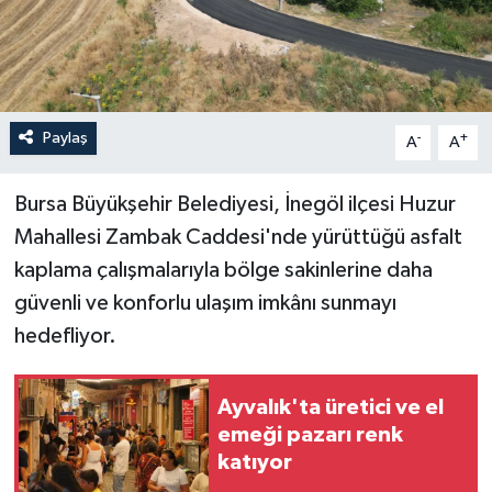
Paylaş
-
+
A
A
Bursa Büyükşehir Belediyesi, İnegöl ilçesi Huzur
Mahallesi Zambak Caddesi'nde yürüttüğü asfalt
kaplama çalışmalarıyla bölge sakinlerine daha
güvenli ve konforlu ulaşım imkânı sunmayı
hedefliyor.
Ayvalık'ta üretici ve el
emeği pazarı renk
katıyor