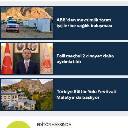
ABB'den mevsimlik tarım
işçilerine sağlık buluşması
Faili meçhul 2 cinayet daha
aydınlatıldı
Türkiye Kültür Yolu Festivali
Malatya'da başlıyor
EDITÖR HAKKINDA