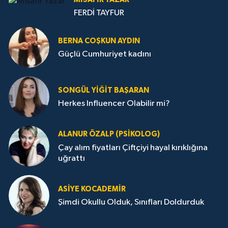
FERDİ TAYFUR
BERNA COŞKUN AYDIN
Güçlü Cumhuriyet kadını
SONGÜL YIĞIT BAŞARAN
Herkes Influencer Olabilir mi?
ALANUR ÖZALP (PSIKOLOG)
Çay alım fiyatları Çiftçiyi hayal kırıklığına
uğrattı
ASIYE KOCADEMİR
Şimdi Okullu Olduk, Sınıfları Doldurduk