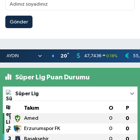
Gönder
°
20
47,7436
55
0.18
%
Süper Lig Puan Durumu
Süper Lig
#
Takım
O
P
1
Amed
0
0
2
Erzurumspor FK
0
0
3
Başakşehir
0
0