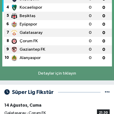
4
Kocaelispor
0
0
5
Beşiktaş
0
0
6
Eyüpspor
0
0
7
Galatasaray
0
0
8
Çorum FK
0
0
9
Gaziantep FK
0
0
10
Alanyaspor
0
0
Detaylar için tıklayın
Süper Lig Fikstür
14 Ağustos, Cuma
Galatasaray - Çorum FK
21:30