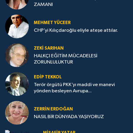
ZAMANI
MEHMET YÜCEER
CHP’yi Kılıçdaroğlu eliyle ateşe attılar.
ZEKI SARIHAN
HALKÇI EĞİTİM MÜCADELESİ
ZORUNLULUKTUR
EDIP TEKKOL
Terör örgütü PKK’yı maddi ve manevi
yönden besleyen Avrupa...
ZERRIN ERDOĞAN
NASIL BİR DÜNYADA YAŞIYORUZ
MISAFIR YAZAR