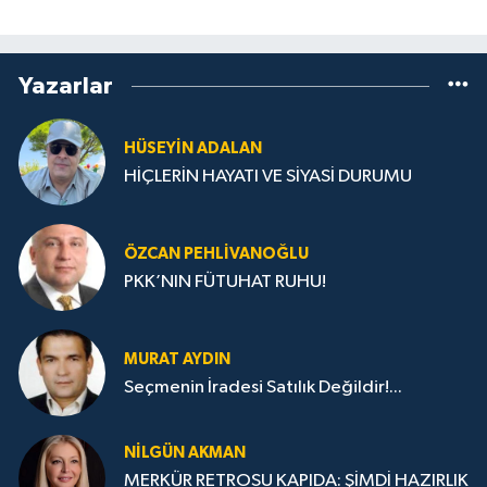
Yazarlar
HÜSEYIN ADALAN
HİÇLERİN HAYATI VE SİYASİ DURUMU
ÖZCAN PEHLIVANOĞLU
PKK’NIN FÜTUHAT RUHU!
MURAT AYDIN
Seçmenin İradesi Satılık Değildir!...
NILGÜN AKMAN
MERKÜR RETROSU KAPIDA: ŞİMDİ HAZIRLIK