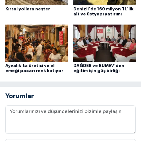
Kırsal yollara neşter
Denizli'de 160 milyon TL'lik
alt ve üstyapı yatırımı
Ayvalık'ta üretici ve el
DAĞDER ve BUMEV'den
emeği pazarı renk katıyor
eğitim için güç birliği
Yorumlar