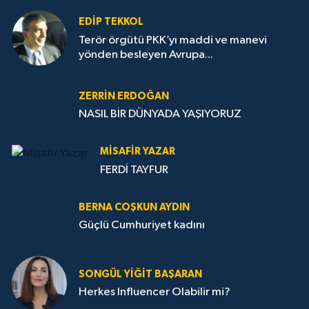
EDIP TEKKOL
Terör örgütü PKK’yı maddi ve manevi
yönden besleyen Avrupa...
ZERRIN ERDOĞAN
NASIL BİR DÜNYADA YAŞIYORUZ
MISAFIR YAZAR
FERDİ TAYFUR
BERNA COŞKUN AYDIN
Güçlü Cumhuriyet kadını
SONGÜL YIĞIT BAŞARAN
Herkes Influencer Olabilir mi?