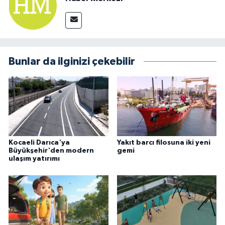
Bunlar da ilginizi çekebilir
Kocaeli Darıca'ya
Yakıt barcı filosuna iki yeni
Büyükşehir'den modern
gemi
ulaşım yatırımı