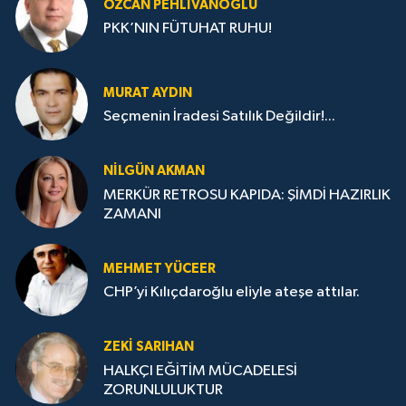
ÖZCAN PEHLIVANOĞLU
PKK’NIN FÜTUHAT RUHU!
MURAT AYDIN
Seçmenin İradesi Satılık Değildir!...
NILGÜN AKMAN
MERKÜR RETROSU KAPIDA: ŞİMDİ HAZIRLIK
ZAMANI
MEHMET YÜCEER
CHP’yi Kılıçdaroğlu eliyle ateşe attılar.
ZEKI SARIHAN
HALKÇI EĞİTİM MÜCADELESİ
ZORUNLULUKTUR