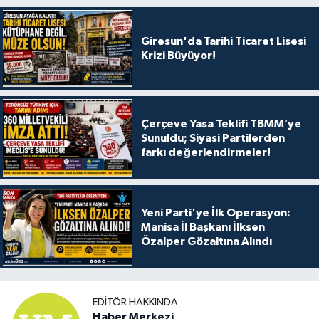
Giresun'da Tarihi Ticaret Lisesi
Krizi Büyüyor!
Çerçeve Yasa Teklifi TBMM’ye
Sunuldu; Siyasi Partilerden
farkı değerlendirmeler!
Yeni Parti'ye İlk Operasyon:
Manisa İl Başkanı İlksen
Özalper Gözaltına Alındı
EDITÖR HAKKINDA
Haber Merkezi