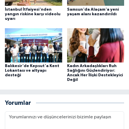
İstanbul İtfaiyesi'nden
Samsun'da Alaçam'a yeni
yangın riskine karşı videolu
yaşam alanı kazandırıldı
uyarı
Balıkesir'de Kepsut'a Kent
Kadın Arkadaşlıkları Ruh
Lokantası ve altyapı
Sağlığını Güçlendiriyor:
desteği
Ancak Her İlişki Destekleyici
Değil
Yorumlar