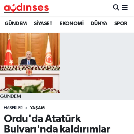
GÜNDEM
Nöbetçi Eczaneler
GÜNDEM
SİYASET
EKONOMİ
DÜNYA
SPOR
SİYASET
Hava Durumu
EKONOMİ
Aydin Namaz Vakitleri
DÜNYA
Trafik Durumu
SPOR
Süper Lig Puan Durumu ve Fikstür
GÜNDEM
MAGAZİN
Tüm Manşetler
HABERLER
YAŞAM
YAŞAM
Son Dakika Haberleri
Ordu'da Atatürk
Bulvarı'nda kaldırımlar
Haber Arşivi