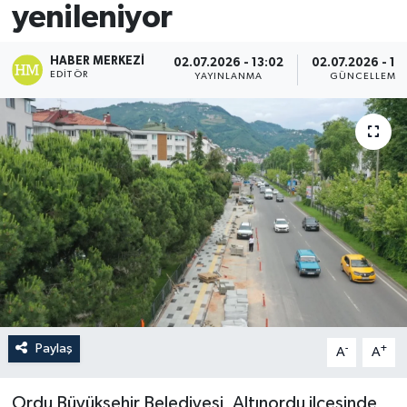
yenileniyor
HABER MERKEZI
02.07.2026 - 13:02
02.07.2026 - 13
EDITÖR
YAYINLANMA
GÜNCELLEME
Paylaş
-
+
A
A
Ordu Büyükşehir Belediyesi, Altınordu ilçesinde