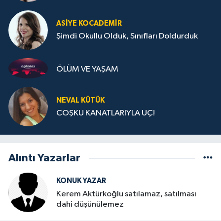
ASIYE KOCADEMİR
Şimdi Okullu Olduk, Sınıfları Doldurduk
ÖLÜM VE YAŞAM
NEVAL KÜTÜK
COŞKU KANATLARIYLA UÇ!
Alıntı Yazarlar
KONUK YAZAR
Kerem Aktürkoğlu satılamaz, satılması
dahi düşünülemez