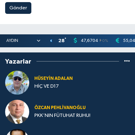
Gönder
°
28
47,6704
55,0
0
%
Yazarlar
HÜSEYIN ADALAN
HİÇ VE D17
ÖZCAN PEHLIVANOĞLU
PKK’NIN FÜTUHAT RUHU!