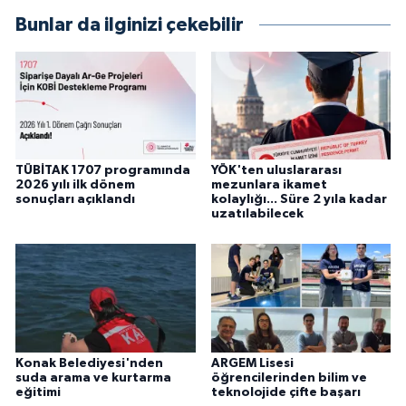
Bunlar da ilginizi çekebilir
TÜBİTAK 1707 programında
YÖK'ten uluslararası
2026 yılı ilk dönem
mezunlara ikamet
sonuçları açıklandı
kolaylığı... Süre 2 yıla kadar
uzatılabilecek
Konak Belediyesi'nden
ARGEM Lisesi
suda arama ve kurtarma
öğrencilerinden bilim ve
eğitimi
teknolojide çifte başarı