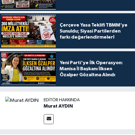
Çerçeve Yasa Teklifi TBMM’ye
Sunuldu; Siyasi Partilerden
farkı değerlendirmeler!
Yeni Parti'ye İlk Operasyon:
Manisa İl Başkanı İlksen
Özalper Gözaltına Alındı
EDITÖR HAKKINDA
Murat AYDIN