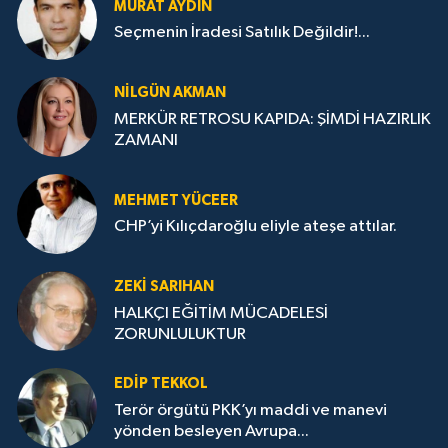
MURAT AYDIN
Seçmenin İradesi Satılık Değildir!...
NILGÜN AKMAN
MERKÜR RETROSU KAPIDA: ŞİMDİ HAZIRLIK
ZAMANI
MEHMET YÜCEER
CHP’yi Kılıçdaroğlu eliyle ateşe attılar.
ZEKI SARIHAN
HALKÇI EĞİTİM MÜCADELESİ
ZORUNLULUKTUR
EDIP TEKKOL
Terör örgütü PKK’yı maddi ve manevi
yönden besleyen Avrupa...