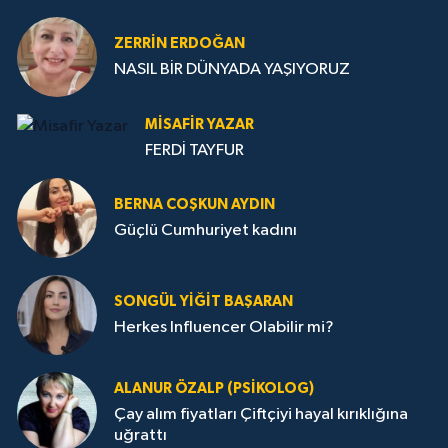
ZERRIN ERDOĞAN
NASIL BİR DÜNYADA YAŞIYORUZ
MISAFIR YAZAR
FERDİ TAYFUR
BERNA COŞKUN AYDIN
Güçlü Cumhuriyet kadını
SONGÜL YIĞIT BAŞARAN
Herkes Influencer Olabilir mi?
ALANUR ÖZALP (PSIKOLOG)
Çay alım fiyatları Çiftçiyi hayal kırıklığına
uğrattı