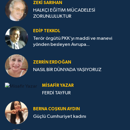
ZEKI SARIHAN
HALKÇI EĞİTİM MÜCADELESİ
ZORUNLULUKTUR
EDIP TEKKOL
Terör örgütü PKK’yı maddi ve manevi
yönden besleyen Avrupa...
ZERRIN ERDOĞAN
NASIL BİR DÜNYADA YAŞIYORUZ
MISAFIR YAZAR
FERDİ TAYFUR
BERNA COŞKUN AYDIN
Güçlü Cumhuriyet kadını