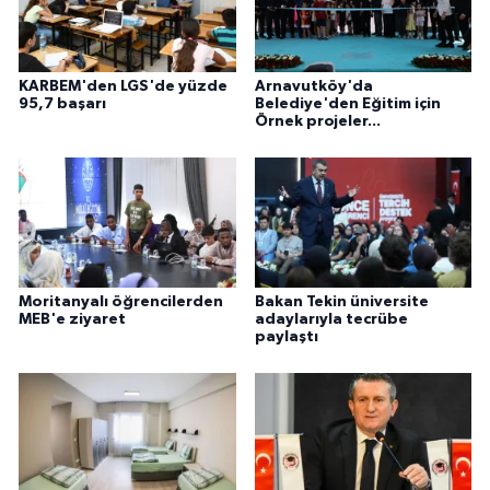
KARBEM'den LGS'de yüzde
Arnavutköy'da
95,7 başarı
Belediye'den Eğitim için
Örnek projeler...
Moritanyalı öğrencilerden
Bakan Tekin üniversite
MEB'e ziyaret
adaylarıyla tecrübe
paylaştı