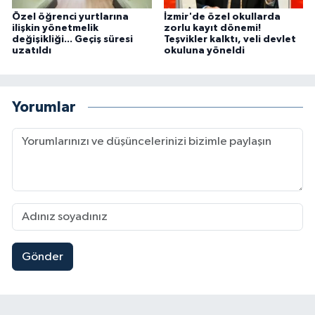
Özel öğrenci yurtlarına
İzmir'de özel okullarda
ilişkin yönetmelik
zorlu kayıt dönemi!
değişikliği... Geçiş süresi
Teşvikler kalktı, veli devlet
uzatıldı
okuluna yöneldi
Yorumlar
Gönder