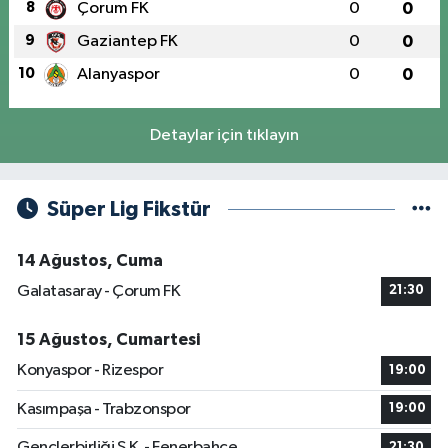
8
Çorum FK
0
0
9
Gaziantep FK
0
0
10
Alanyaspor
0
0
Detaylar için tıklayın
Süper Lig Fikstür
14 Ağustos, Cuma
Galatasaray - Çorum FK
21:30
15 Ağustos, Cumartesi
Konyaspor - Rizespor
19:00
Kasımpaşa - Trabzonspor
19:00
Gençlerbirliği S.K. - Fenerbahçe
21:30