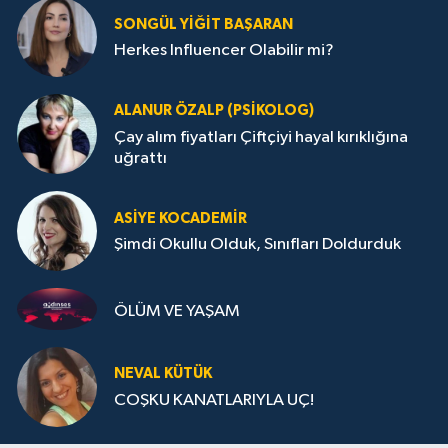
SONGÜL YIĞIT BAŞARAN
Herkes Influencer Olabilir mi?
ALANUR ÖZALP (PSIKOLOG)
Çay alım fiyatları Çiftçiyi hayal kırıklığına
uğrattı
ASIYE KOCADEMİR
Şimdi Okullu Olduk, Sınıfları Doldurduk
ÖLÜM VE YAŞAM
NEVAL KÜTÜK
COŞKU KANATLARIYLA UÇ!